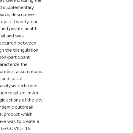
as Gerais, during the
and supplementary
arch, descriptive-
 project. Twenty-one
 and private health
nal and was
n occurred between
 the triangulation
non-participant
aracterize the
eoretical assumptions
y and social
analysis technique
ion resulted in: An
ic actions of the city
andemic outbreak
cal product which
tive was to create a
t the COVID- 19