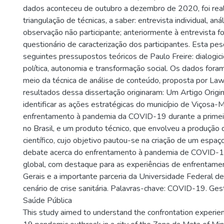
dados aconteceu de outubro a dezembro de 2020, foi real
triangulação de técnicas, a saber: entrevista individual, an
observação não participante; anteriormente à entrevista fo
questionário de caracterização dos participantes. Esta pe
seguintes pressupostos teóricos de Paulo Freire: dialogici
política, autonomia e transformação social. Os dados fora
meio da técnica de análise de conteúdo, proposta por Law
resultados dessa dissertação originaram: Um Artigo Origina
identificar as ações estratégicas do município de Viçosa
enfrentamento à pandemia da COVID-19 durante a primei
no Brasil, e um produto técnico, que envolveu a produção
científico, cujo objetivo pautou-se na criação de um espaç
debate acerca do enfrentamento à pandemia de COVID-1
global, com destaque para as experiências de enfrentame
Gerais e a importante parceria da Universidade Federal d
cenário de crise sanitária. Palavras-chave: COVID-19. Ge
Saúde Pública
This study aimed to understand the confrontation experi