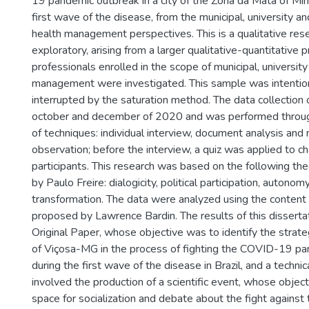
19 pandemic outbreak in a city of the Zona da Mata of Min
first wave of the disease, from the municipal, university 
health management perspectives. This is a qualitative rese
exploratory, arising from a larger qualitative-quantitative
professionals enrolled in the scope of municipal, university
management were investigated. This sample was intentio
interrupted by the saturation method. The data collectio
october and december of 2020 and was performed through
of techniques: individual interview, document analysis and 
observation; before the interview, a quiz was applied to ch
participants. This research was based on the following th
by Paulo Freire: dialogicity, political participation, autonom
transformation. The data were analyzed using the content 
proposed by Lawrence Bardin. The results of this dissertat
Original Paper, whose objective was to identify the strateg
of Viçosa-MG in the process of fighting the COVID-19 p
during the first wave of the disease in Brazil, and a techni
involved the production of a scientific event, whose objec
space for socialization and debate about the fight agains