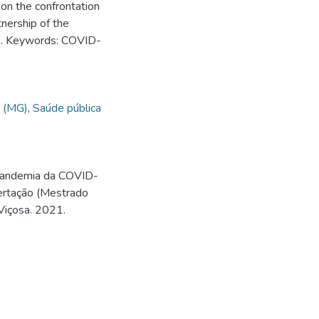
on the confrontation
nership of the
sis. Keywords: COVID-
a (MG)
,
Saúde pública
 pandemia da COVID-
sertação (Mestrado
Viçosa. 2021.