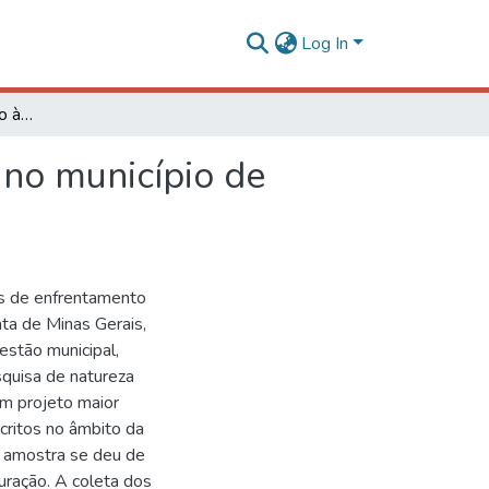
Log In
Ações de enfrentamento à pandemia da COVID-19 no município de Viçosa, Minas Gerais
no município de
s de enfrentamento
a de Minas Gerais,
estão municipal,
squisa de natureza
 um projeto maior
scritos no âmbito da
al amostra se deu de
uração. A coleta dos