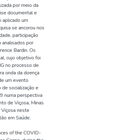
izada por meio da
álise documental e
i aplicado um
squisa se ancorou nos
dade, participação
m analisados por
rence Bardin. Os
l, cujo objetivo foi
-MG no processo de
ra onda da doença
 de um evento
o de socialização e
9 numa perspectiva
nto de Viçosa, Minas
e Viçosa neste
stão em Saúde.
ences of the COVID-