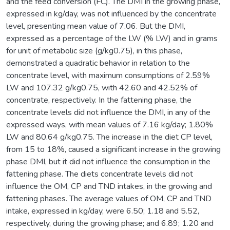
and the feed conversion (FC). The DMI in the growing phase,
expressed in kg/day, was not influenced by the concentrate
level, presenting mean value of 7.06. But the DMI,
expressed as a percentage of the LW (% LW) and in grams
for unit of metabolic size (g/kg0.75), in this phase,
demonstrated a quadratic behavior in relation to the
concentrate level, with maximum consumptions of 2.59%
LW and 107.32 g/kg0.75, with 42.60 and 42.52% of
concentrate, respectively. In the fattening phase, the
concentrate levels did not influence the DMI, in any of the
expressed ways, with mean values of 7.16 kg/day; 1.80%
LW and 80.64 g/kg0.75. The increase in the diet CP level,
from 15 to 18%, caused a significant increase in the growing
phase DMI, but it did not influence the consumption in the
fattening phase. The diets concentrate levels did not
influence the OM, CP and TND intakes, in the growing and
fattening phases. The average values of OM, CP and TND
intake, expressed in kg/day, were 6.50; 1.18 and 5.52,
respectively, during the growing phase; and 6.89; 1.20 and