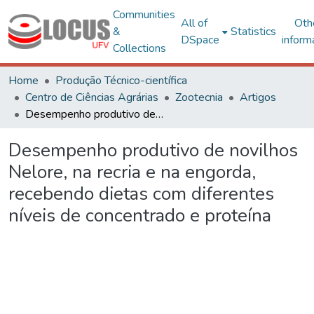
Communities
All of
Oth
&
Statistics
DSpace
inform
Collections
Home
Produção Técnico-científica
Centro de Ciências Agrárias
Zootecnia
Artigos
Desempenho produtivo de novilhos Nelore, na recria e na engorda, recebendo dietas com diferentes níveis de concentrado e proteína
Desempenho produtivo de novilhos
Nelore, na recria e na engorda,
recebendo dietas com diferentes
níveis de concentrado e proteína