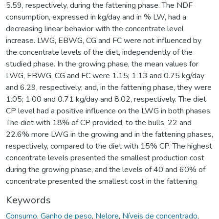
5.59, respectively, during the fattening phase. The NDF
consumption, expressed in kg/day and in % LW, had a
decreasing linear behavior with the concentrate level
increase. LWG, EBWG, CG and FC were not influenced by
the concentrate levels of the diet, independently of the
studied phase. In the growing phase, the mean values for
LWG, EBWG, CG and FC were 1.15; 1.13 and 0.75 kg/day
and 6.29, respectively; and, in the fattening phase, they were
1.05; 1.00 and 0.71 kg/day and 8.02, respectively. The diet
CP level had a positive influence on the LWG in both phases.
The diet with 18% of CP provided, to the bulls, 22 and
22.6% more LWG in the growing and in the fattening phases,
respectively, compared to the diet with 15% CP. The highest
concentrate levels presented the smallest production cost
during the growing phase, and the levels of 40 and 60% of
concentrate presented the smallest cost in the fattening
Keywords
Consumo
,
Ganho de peso
,
Nelore
,
Níveis de concentrado
,