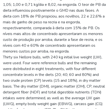
1,05; 1,00 e 0,71 kg/dia e 8,02, na engorda. O teor de PB da
dieta influenciou positivamente o GMD nas duas fases. A
dieta com 18% de PB propiciou, aos novilhos, 22 e 22,6% a
mais de ganho de peso na recria e na engorda,
respectivamente, comparada à dieta com 15% de PB. Os
níveis mais altos de concentrado apresentaram os menores
custo de produção por arroba, durante a fase de recria, e os
níveis com 40 e 60% de concentrado apresentaram os
menores custos por arroba, na engorda.
Thirty six Nellore bulls, with 240 kg initial live weight (LW),
were used. Four were reference bulls and the remaining
were distributed in eight treatments, with four different
concentrate levels in the diets (20; 40; 60 and 80%) and
two crude protein (CP) levels (15 and 18%), in dry matter
basis. The dry matter (DMI), organic matter (OM), CP, neutral
detergent fiber (NDF) and total digestible nutrients (TDN)
intakes were determined, as well as the average LW gain
(LWG), empty body weight gain (EBWG), carcass gain (CG)