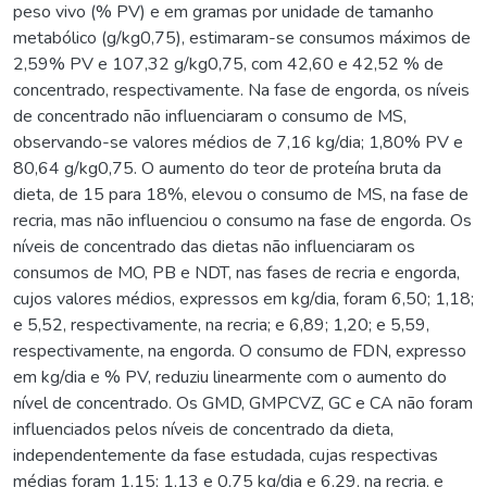
peso vivo (% PV) e em gramas por unidade de tamanho
metabólico (g/kg0,75), estimaram-se consumos máximos de
2,59% PV e 107,32 g/kg0,75, com 42,60 e 42,52 % de
concentrado, respectivamente. Na fase de engorda, os níveis
de concentrado não influenciaram o consumo de MS,
observando-se valores médios de 7,16 kg/dia; 1,80% PV e
80,64 g/kg0,75. O aumento do teor de proteína bruta da
dieta, de 15 para 18%, elevou o consumo de MS, na fase de
recria, mas não influenciou o consumo na fase de engorda. Os
níveis de concentrado das dietas não influenciaram os
consumos de MO, PB e NDT, nas fases de recria e engorda,
cujos valores médios, expressos em kg/dia, foram 6,50; 1,18;
e 5,52, respectivamente, na recria; e 6,89; 1,20; e 5,59,
respectivamente, na engorda. O consumo de FDN, expresso
em kg/dia e % PV, reduziu linearmente com o aumento do
nível de concentrado. Os GMD, GMPCVZ, GC e CA não foram
influenciados pelos níveis de concentrado da dieta,
independentemente da fase estudada, cujas respectivas
médias foram 1,15; 1,13 e 0,75 kg/dia e 6,29, na recria, e