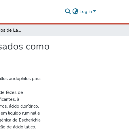
Log In
Seleção de isolados de Lactobacillus acidophilus usados como probiótico em bezerros
usados como
llus acidophilus para
 de fezes de
icantes, à
os, ácido clorídrico,
 em líquido ruminal e
gênica de Escherichia
ão de ácido lático.