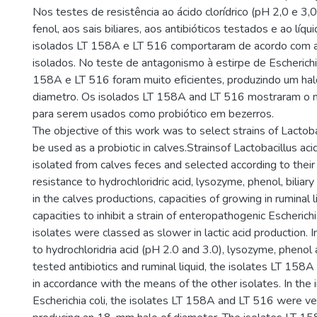
Nos testes de resistência ao ácido clorídrico (pH 2,0 e 3,0)
fenol, aos sais biliares, aos antibióticos testados e ao líqu
isolados LT 158A e LT 516 comportaram de acordo com a
isolados. No teste de antagonismo à estirpe de Escherichia
158A e LT 516 foram muito eficientes, produzindo um h
diametro. Os isolados LT 158A and LT 516 mostraram o
para serem usados como probiótico em bezerros.
The objective of this work was to select strains of Lactoba
be used as a probiotic in calves.Strainsof Lactobacillus ac
isolated from calves feces and selected according to their a
resistance to hydrochloridric acid, lysozyme, phenol, biliary 
in the calves productions, capacities of growing in ruminal li
capacities to inhibit a strain of enteropathogenic Escherichia
isolates were classed as slower in lactic acid production. I
to hydrochloridria acid (pH 2.0 and 3.0), lysozyme, phenol a
tested antibiotics and ruminal liquid, the isolates LT 15
in accordance with the means of the other isolates. In the i
Escherichia coli, the isolates LT 158A and LT 516 were ver