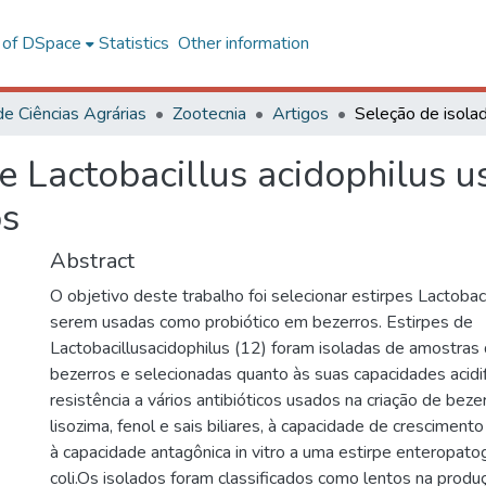
l of DSpace
Statistics
Other information
de Ciências Agrárias
Zootecnia
Artigos
e Lactobacillus acidophilus 
os
Abstract
O objetivo deste trabalho foi selecionar estirpes Lactobaci
serem usadas como probiótico em bezerros. Estirpes de
Lactobacillusacidophilus (12) foram isoladas de amostras
bezerros e selecionadas quanto às suas capacidades acidif
resistência a vários antibióticos usados na criação de bezerr
lisozima, fenol e sais biliares, à capacidade de crescimento
à capacidade antagônica in vitro a uma estirpe enteropato
coli.Os isolados foram classificados como lentos na produç