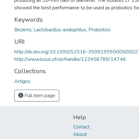
producing an 18-mm halo of diameter. The isolates LT 1
showed the best performance to be used as probiotics for
Keywords
Bezerro
,
Lactobacillus acidophilus
,
Probiótico
URI
http://dx.doi.org/10.1590/S1516-3598199900050002
http://www.locus.ufv.br/handle/123456789/14746
Collections
Artigos
Full item page
Help
Contact
About