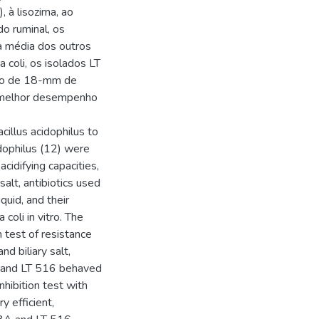
, à lisozima, ao
ido ruminal, os
 média dos outros
 coli, os isolados LT
alo de 18-mm de
 melhor desempenho
cillus acidophilus to
idophilus (12) were
cidifying capacities,
salt, antibiotics used
quid, and their
 coli in vitro. The
n test of resistance
nd biliary salt,
8A and LT 516 behaved
nhibition test with
y efficient,