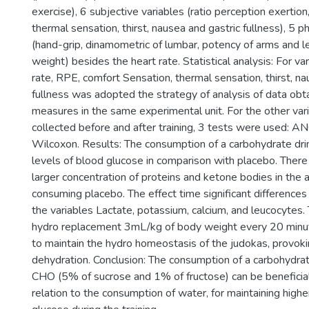
exercise), 6 subjective variables (ratio perception exertion
thermal sensation, thirst, nausea and gastric fullness), 5 ph
(hand-grip, dinamometric of lumbar, potency of arms and 
weight) besides the heart rate. Statistical analysis: For va
rate, RPE, comfort Sensation, thermal sensation, thirst, na
fullness was adopted the strategy of analysis of data ob
measures in the same experimental unit. For the other var
collected before and after training, 3 tests were used: A
Wilcoxon. Results: The consumption of a carbohydrate dri
levels of blood glucose in comparison with placebo. There
larger concentration of proteins and ketone bodies in the a
consuming placebo. The effect time significant difference
the variables Lactate, potassium, calcium, and leucocytes.
hydro replacement 3mL/kg of body weight every 20 min
to maintain the hydro homeostasis of the judokas, provok
dehydration. Conclusion: The consumption of a carbohydra
CHO (5% of sucrose and 1% of fructose) can be beneficial
relation to the consumption of water, for maintaining highe