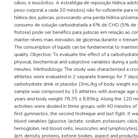
cálcio, e leucócitos. A estratégia de reposição hídrica ad
peso corporal a cada 20 minutos) não foi suficiente para
hídrica dos judocas, provocando uma perda hídrica próxim
consumo de solução carboidratada a 6% de CHO (5% de
frutose) pode ser benéfico para judocas em relação ao c
manter níveis mais elevados de glicemia durante o treina
The consumption of liquids can be fundamental to maintena
quality. Objective: To evaluate the effect of a carbohydrat
physical, biochemical and subjective variables during a jud
minutes. Methodology: The study was characterized a cro
athletes were evaluated in 2 separate trainings for 7 day
carbohydrate drink or placebo (3mL/kg of body weight ev
sample was composed by 15 athletes with average age o
years and body weight 78.35 ± 8.89kg. Along the 120 min
activities were divided in three groups with 40 minutes of 
first gymnastics, the second technique and last fight. It 
blood variables (glucose, lactate, sodium, potassium, calci
hemoglobin, red blood cells, leucocytes and lymphocytes), 
(pH, density, proteins, ketone bodies, aspect and producti