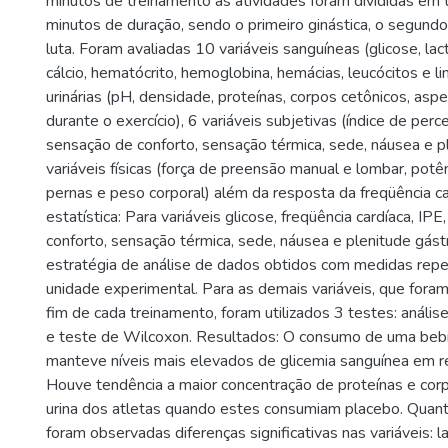
minutos de treinamento as atividades foram divididas em
minutos de duração, sendo o primeiro ginástica, o segundo
luta. Foram avaliadas 10 variáveis sanguíneas (glicose, lact
cálcio, hematócrito, hemoglobina, hemácias, leucócitos e lin
urinárias (pH, densidade, proteínas, corpos cetônicos, asp
durante o exercício), 6 variáveis subjetivas (índice de per
sensação de conforto, sensação térmica, sede, náusea e pl
variáveis físicas (força de preensão manual e lombar, potê
pernas e peso corporal) além da resposta da freqüência ca
estatística: Para variáveis glicose, freqüência cardíaca, IP
conforto, sensação térmica, sede, náusea e plenitude gást
estratégia de análise de dados obtidos com medidas rep
unidade experimental. Para as demais variáveis, que foram 
fim de cada treinamento, foram utilizados 3 testes: análise 
e teste de Wilcoxon. Resultados: O consumo de uma bebi
manteve níveis mais elevados de glicemia sanguínea em r
Houve tendência a maior concentração de proteínas e cor
urina dos atletas quando estes consumiam placebo. Quant
foram observadas diferenças significativas nas variáveis: la