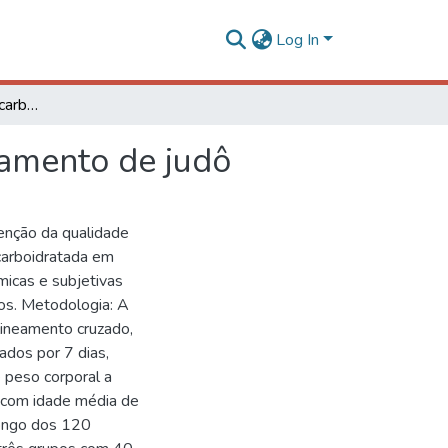
Log In
Hidratação com e sem carboidratos durante o treinamento de judô
namento de judô
enção da qualidade
 carboidratada em
micas e subjetivas
os. Metodologia: A
ineamento cruzado,
ados por 7 dias,
 peso corporal a
s com idade média de
longo dos 120