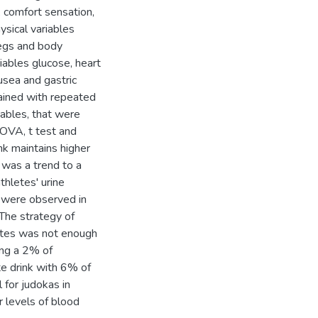
, comfort sensation,
ysical variables
legs and body
riables glucose, heart
usea and gastric
tained with repeated
iables, that were
NOVA, t test and
nk maintains higher
 was a trend to a
thletes' urine
s were observed in
 The strategy of
utes was not enough
ing a 2% of
te drink with 6% of
 for judokas in
r levels of blood