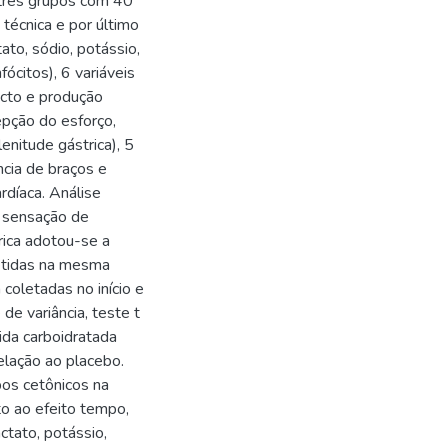
 três grupos com 40
 técnica e por último
ato, sódio, potássio,
fócitos), 6 variáveis
ecto e produção
cepção do esforço,
enitude gástrica), 5
ncia de braços e
rdíaca. Análise
E, sensação de
rica adotou-se a
etidas na mesma
coletadas no início e
de variância, teste t
da carboidratada
elação ao placebo.
pos cetônicos na
o ao efeito tempo,
ctato, potássio,