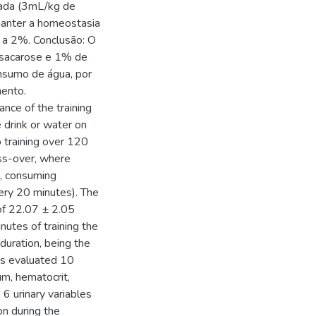
otada (3mL/kg de
 manter a homeostasia
a a 2%. Conclusão: O
 sacarose e 1% de
onsumo de água, por
mento.
nce of the training
e drink or water on
o training over 120
ss-over, where
s, consuming
ery 20 minutes). The
f 22.07 ± 2.05
utes of training the
duration, being the
was evaluated 10
um, hematocrit,
6 urinary variables
on during the