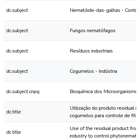
dc.subject
Nematóide-das-galhas - Control
dc.subject
Fungos nematófagos
dc.subject
Resíduos industriais
dc.subject
Cogumelos - Indústria
dc.subject.cnpq
Bioquímica dos Microorganismo
Utilização do produto residual da
dc.title
cogumelos para controle de fit
Use of the residual product fr
dc.title
industry to control phytonemat