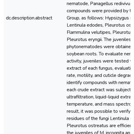
nematode, Panagellus redivivu
compounds were provided by th
dc.description.abstract
Group, as follows: Hypsizygus 
Lentinula edodes, Pleurotus ost
Flammulina velutipes, Pleurotus 
Pleurotus eryngii. The juveniles 
phytonematodes were obtained 
soybean roots. To evaluate nema
activity, juveniles were tested w
extract of each fungus, evaluatin
rate, motility, and cuticle degrad
identify compounds with nematici
each crude extract was subjecte
ultrafiltration, liquid-liquid extra
temperature, and mass spectrom
result, it was possible to verify 
residues of the fungi Lentinula 
Pleurotus ostreatus are efficient
the juveniles of M. incognita and 