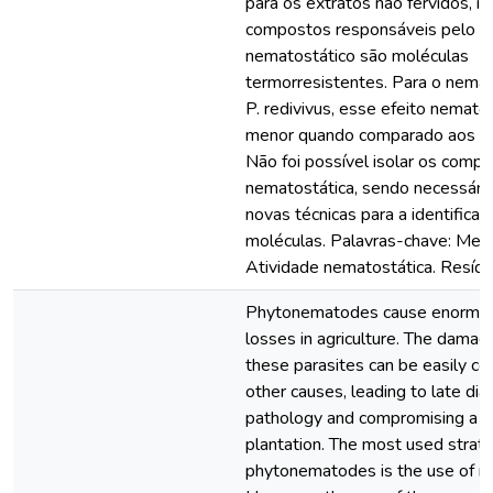
para os extratos não fervidos, i
compostos responsáveis pelo ef
nematostático são moléculas
termorresistentes. Para o nema
P. redivivus, esse efeito nematos
menor quando comparado aos fi
Não foi possível isolar os comp
nematostática, sendo necessário
novas técnicas para a identifica
moléculas. Palavras-chave: Mel
Atividade nematostática. Resídu
Phytonematodes cause enormo
losses in agriculture. The dama
these parasites can be easily co
other causes, leading to late dia
pathology and compromising a la
plantation. The most used strate
phytonematodes is the use of n