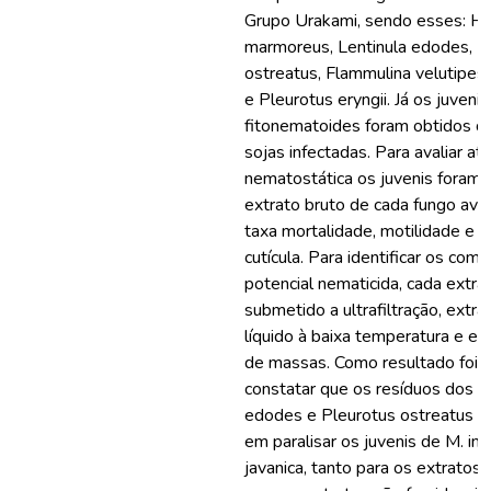
Grupo Urakami, sendo esses: H
marmoreus, Lentinula edodes, P
ostreatus, Flammulina velutipes,
e Pleurotus eryngii. Já os juveni
fitonematoides foram obtidos de
sojas infectadas. Para avaliar at
nematostática os juvenis foram
extrato bruto de cada fungo ava
taxa mortalidade, motilidade e 
cutícula. Para identificar os co
potencial nematicida, cada extrat
submetido a ultrafiltração, extra
líquido à baixa temperatura e e
de massas. Como resultado foi p
constatar que os resíduos dos f
edodes e Pleurotus ostreatus sã
em paralisar os juvenis de M. inc
javanica, tanto para os extratos