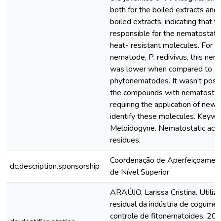
both for the boiled extracts and 
boiled extracts, indicating that
responsible for the nematostatic
heat- resistant molecules. For 
nematode, P. redivivus, this nem
was lower when compared to
phytonematodes. It wasn't possi
the compounds with nematostati
requiring the application of new
identify these molecules. Keywo
Meloidogyne. Nematostatic activ
residues.
Coordenação de Aperfeiçoamen
dc.description.sponsorship
de Nível Superior
ARAÚJO, Larissa Cristina. Utiliz
residual da indústria de cogumel
controle de fitonematoides. 202