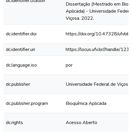
dc.identifier.citation
Dissertação (Mestrado em Bioq
Aplicada) - Universidade Federa
Viçosa. 2022.
dc.identifier.doi
https://doi.org/10.47328/ufvbb
dc.identifier.uri
https://locus.ufv.br//handle/
dc.language.iso
por
dc.publisher
Universidade Federal de Viçosa
dc.publisher.program
Bioquímica Aplicada
dc.rights
Acesso Aberto