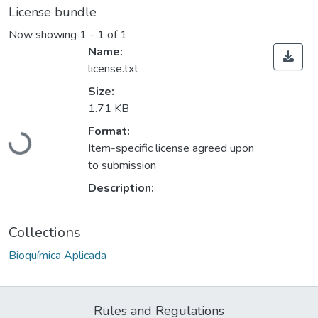
License bundle
Now showing
1 - 1 of 1
Name:
license.txt
Size:
1.71 KB
Format:
Loading...
Item-specific license agreed upon
to submission
Description:
Collections
Bioquímica Aplicada
Rules and Regulations