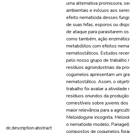
uma alternativa promissora, se
ambientais e inócuos aos seres
efeito nematicida desses fungos
de suas hifas, esporos ou dispos
de ataque para parasitarem os f
como também, ação enzimática 
metabólitos com efeitos nemati
nematostáticos. Estudos recent
pelo nosso grupo de trabalho m
resíduos agroindustriais da prod
cogumelos apresentam um grand
nematostático. Assim, o objetiv
trabalho foi avaliar a atividade 
resíduos oriundos da produção 
comestíveis sobre juvenis dos 
maior relevância para a agricultura
Meloidogyne incognita, Meloidog
o nematoide modelo, Panagellus
dc.description.abstract
compostos de cogumelos foram 