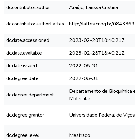
dc.contributor.author
Araújo, Larissa Cristina
dc.contributor.authorLattes
http://lattes.cnpq.br/084336
dc.date.accessioned
2023-02-28T18:40:21Z
dc.date.available
2023-02-28T18:40:21Z
dc.date.issued
2022-08-31
dc.degree.date
2022-08-31
Departamento de Bioquímica e B
dc.degree.department
Molecular
dc.degree.grantor
Universidade Federal de Viçosa
dc.degree.level
Mestrado