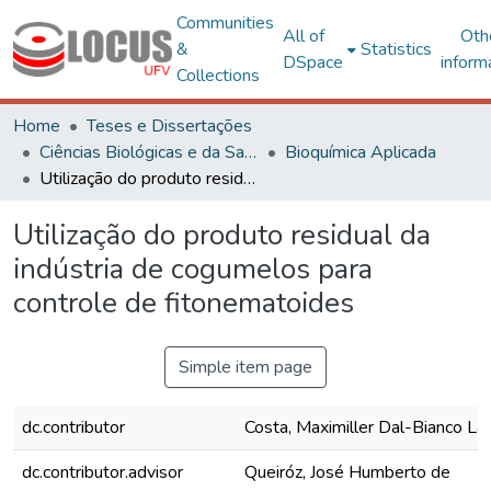
Communities
All of
Oth
&
Statistics
DSpace
inform
Collections
Home
Teses e Dissertações
Ciências Biológicas e da Saúde
Bioquímica Aplicada
Utilização do produto residual da indústria de cogumelos para controle de fitonematoides
Utilização do produto residual da
indústria de cogumelos para
controle de fitonematoides
Simple item page
dc.contributor
Costa, Maximiller Dal-Bianco L
dc.contributor.advisor
Queiróz, José Humberto de