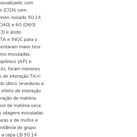
casualizado, com
ole (CON; sem
chneri, isolado 90.14
(D40) e 60 (D60)
3) e ácido
 TA e INOC para o
sentaram maior teor
ens inoculadas.
ropiônico (AP) e
e AL foram menores
o de interação TA×I
o lático, leveduras e
 efeito de interação
eração de matéria
teor de matéria seca
s silagens inoculadas
uras e de mofos e
undância do grupo
ue a cepa LB 90.14