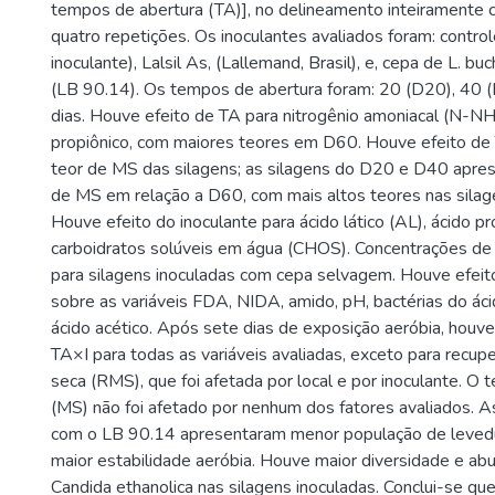
tempos de abertura (TA)], no delineamento inteiramente 
quatro repetições. Os inoculantes avaliados foram: contr
inoculante), Lalsil As, (Lallemand, Brasil), e, cepa de L. bu
(LB 90.14). Os tempos de abertura foram: 20 (D20), 40 
dias. Houve efeito de TA para nitrogênio amoniacal (N-NH
propiônico, com maiores teores em D60. Houve efeito de
teor de MS das silagens; as silagens do D20 e D40 apre
de MS em relação a D60, com mais altos teores nas silag
Houve efeito do inoculante para ácido lático (AL), ácido p
carboidratos solúveis em água (CHOS). Concentrações d
para silagens inoculadas com cepa selvagem. Houve efeit
sobre as variáveis FDA, NIDA, amido, pH, bactérias do ácid
ácido acético. Após sete dias de exposição aeróbia, houve
TA×I para todas as variáveis avaliadas, exceto para recup
seca (RMS), que foi afetada por local e por inoculante. O 
(MS) não foi afetado por nenhum dos fatores avaliados. A
com o LB 90.14 apresentaram menor população de leved
maior estabilidade aeróbia. Houve maior diversidade e ab
Candida ethanolica nas silagens inoculadas. Conclui-se q