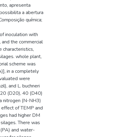
anto, apresenta
ossibilita a abertura
Composição química;
of inoculation with
s, and the commercial
e characteristics,
silages. whole plant,
ctorial scheme was
)], in a completely
 evaluated were
il), and L. buchneri
: 20 (D20), 40 (D40)
ia nitrogen (N-NH3)
an effect of TEMP and
ages had higher DM
 silages. There was
id (PA) and water-