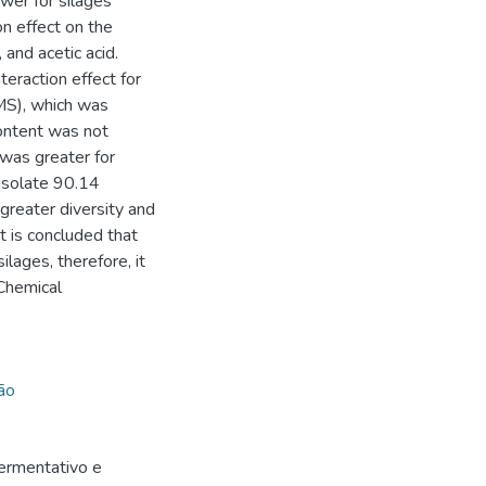
wer for silages
on effect on the
 and acetic acid.
eraction effect for
RMS), which was
content was not
 was greater for
 isolate 90.14
reater diversity and
t is concluded that
ilages, therefore, it
 Chemical
ão
fermentativo e