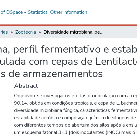
l of DSpace
Statistics
Other information
rias
Zootecnia
Diversidade microbiana, perfil fermentativo e estabilidade aeróbia de silagem de milho inoculada com cepas de Lentilactobacillus buchneri em diferentes períodos de armazenamentos
a, perfil fermentativo e estab
ulada com cepas de Lentilact
dos de armazenamentos
Abstract
Objetivou-se investigar os efeitos da inoculação com a ce
90.14, obtida em condições tropicais, e cepa de L. buchner
diversidade microbiana fúngica, características fermentativ
estabilidade aeróbia e composição química de silagens de m
com diferentes tempos de abertura dos silos após a ensila
um esquema fatorial 3×3 [dois inoculantes (INOC) mais o 