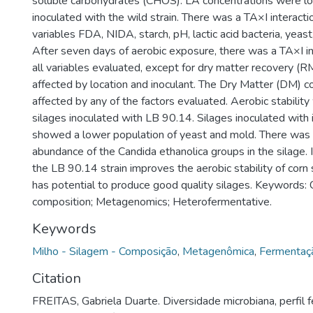
soluble carbohydrates (CHOS). LA concentrations were lo
inoculated with the wild strain. There was a TA×I interacti
variables FDA, NIDA, starch, pH, lactic acid bacteria, yeast,
After seven days of aerobic exposure, there was a TA×I int
all variables evaluated, except for dry matter recovery (
affected by location and inoculant. The Dry Matter (DM) 
affected by any of the factors evaluated. Aerobic stability
silages inoculated with LB 90.14. Silages inoculated with
showed a lower population of yeast and mold. There was g
abundance of the Candida ethanolica groups in the silage. I
the LB 90.14 strain improves the aerobic stability of corn s
has potential to produce good quality silages. Keywords:
composition; Metagenomics; Heterofermentative.
Keywords
Milho - Silagem - Composição
,
Metagenômica
,
Fermentaç
Citation
FREITAS, Gabriela Duarte. Diversidade microbiana, perfil 