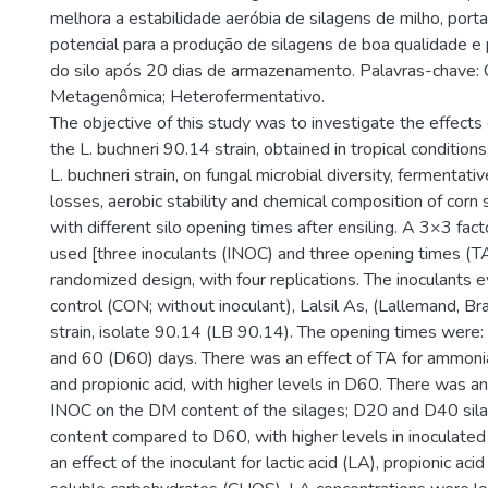
melhora a estabilidade aeróbia de silagens de milho, port
potencial para a produção de silagens de boa qualidade e p
do silo após 20 dias de armazenamento. Palavras-chave: 
Metagenômica; Heterofermentativo.
The objective of this study was to investigate the effects 
the L. buchneri 90.14 strain, obtained in tropical condition
L. buchneri strain, on fungal microbial diversity, fermentativ
losses, aerobic stability and chemical composition of corn 
with different silo opening times after ensiling. A 3×3 fa
used [three inoculants (INOC) and three opening times (TA
randomized design, with four replications. The inoculants
control (CON; without inoculant), Lalsil As, (Lallemand, Braz
strain, isolate 90.14 (LB 90.14). The opening times were
and 60 (D60) days. There was an effect of TA for ammon
and propionic acid, with higher levels in D60. There was 
INOC on the DM content of the silages; D20 and D40 sil
content compared to D60, with higher levels in inoculated
an effect of the inoculant for lactic acid (LA), propionic ac