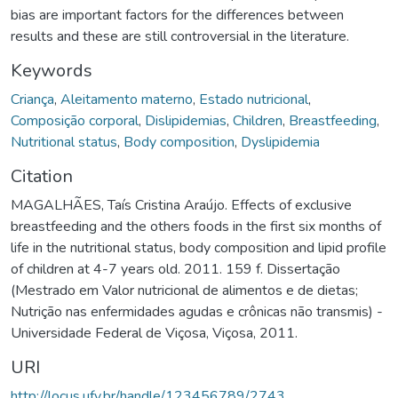
bias are important factors for the differences between
results and these are still controversial in the literature.
Keywords
Criança
,
Aleitamento materno
,
Estado nutricional
,
Composição corporal
,
Dislipidemias
,
Children
,
Breastfeeding
,
Nutritional status
,
Body composition
,
Dyslipidemia
Citation
MAGALHÃES, Taís Cristina Araújo. Effects of exclusive
breastfeeding and the others foods in the first six months of
life in the nutritional status, body composition and lipid profile
of children at 4-7 years old. 2011. 159 f. Dissertação
(Mestrado em Valor nutricional de alimentos e de dietas;
Nutrição nas enfermidades agudas e crônicas não transmis) -
Universidade Federal de Viçosa, Viçosa, 2011.
URI
http://locus.ufv.br/handle/123456789/2743