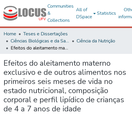
Communities
All of
Oth
&
Statistics
DSpace
inform
Collections
Home
Teses e Dissertações
Ciências Biológicas e da Saúde
Ciência da Nutrição
Efeitos do aleitamento materno exclusivo e de outros alimentos nos primeiros seis meses de vida no estado nutricional, composição corporal e perfil lipídico de crianças de 4 a 7 anos de idade
Efeitos do aleitamento materno
exclusivo e de outros alimentos nos
primeiros seis meses de vida no
estado nutricional, composição
corporal e perfil lipídico de crianças
de 4 a 7 anos de idade