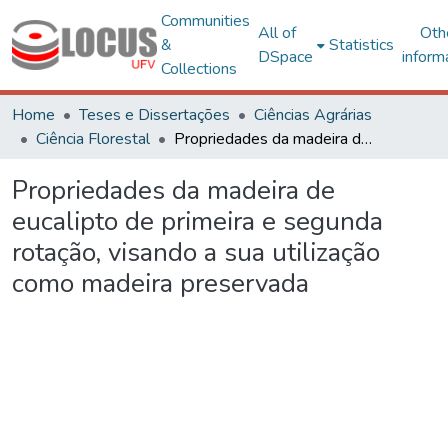
Communities
All of
Oth
&
Statistics
DSpace
inform
Collections
Home
Teses e Dissertações
Ciências Agrárias
Ciência Florestal
Propriedades da madeira de eucalipto de primeira e segunda rotação, visando a sua utilização como madeira preservada
Propriedades da madeira de
eucalipto de primeira e segunda
rotação, visando a sua utilização
como madeira preservada