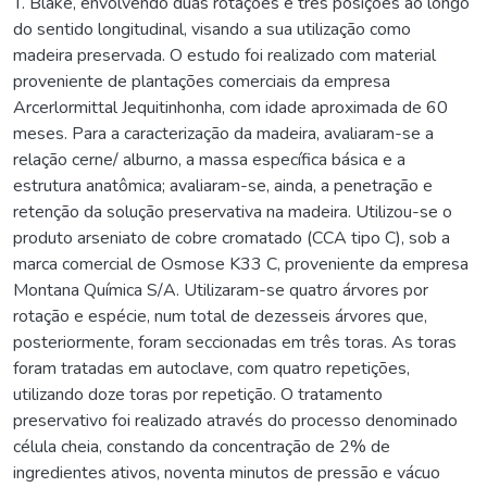
T. Blake, envolvendo duas rotações e três posições ao longo
do sentido longitudinal, visando a sua utilização como
madeira preservada. O estudo foi realizado com material
proveniente de plantações comerciais da empresa
Arcerlormittal Jequitinhonha, com idade aproximada de 60
meses. Para a caracterização da madeira, avaliaram-se a
relação cerne/ alburno, a massa específica básica e a
estrutura anatômica; avaliaram-se, ainda, a penetração e
retenção da solução preservativa na madeira. Utilizou-se o
produto arseniato de cobre cromatado (CCA tipo C), sob a
marca comercial de Osmose K33 C, proveniente da empresa
Montana Química S/A. Utilizaram-se quatro árvores por
rotação e espécie, num total de dezesseis árvores que,
posteriormente, foram seccionadas em três toras. As toras
foram tratadas em autoclave, com quatro repetições,
utilizando doze toras por repetição. O tratamento
preservativo foi realizado através do processo denominado
célula cheia, constando da concentração de 2% de
ingredientes ativos, noventa minutos de pressão e vácuo