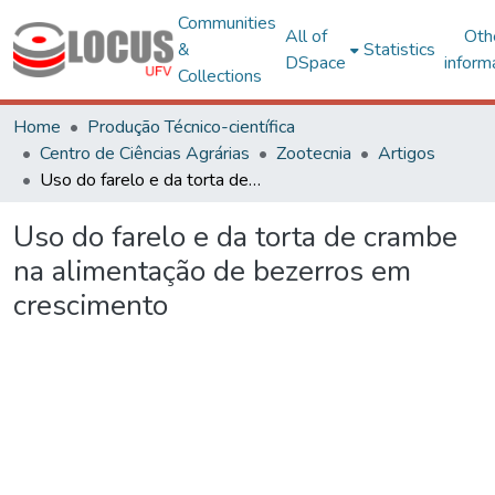
Communities
All of
Oth
&
Statistics
DSpace
inform
Collections
Home
Produção Técnico-científica
Centro de Ciências Agrárias
Zootecnia
Artigos
Uso do farelo e da torta de crambe na alimentação de bezerros em crescimento
Uso do farelo e da torta de crambe
na alimentação de bezerros em
crescimento