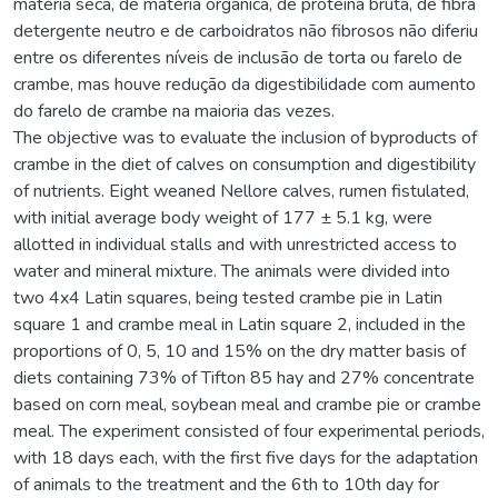
matéria seca, de matéria orgânica, de proteína bruta, de fibra
detergente neutro e de carboidratos não fibrosos não diferiu
entre os diferentes níveis de inclusão de torta ou farelo de
crambe, mas houve redução da digestibilidade com aumento
do farelo de crambe na maioria das vezes.
The objective was to evaluate the inclusion of byproducts of
crambe in the diet of calves on consumption and digestibility
of nutrients. Eight weaned Nellore calves, rumen fistulated,
with initial average body weight of 177 ± 5.1 kg, were
allotted in individual stalls and with unrestricted access to
water and mineral mixture. The animals were divided into
two 4x4 Latin squares, being tested crambe pie in Latin
square 1 and crambe meal in Latin square 2, included in the
proportions of 0, 5, 10 and 15% on the dry matter basis of
diets containing 73% of Tifton 85 hay and 27% concentrate
based on corn meal, soybean meal and crambe pie or crambe
meal. The experiment consisted of four experimental periods,
with 18 days each, with the first five days for the adaptation
of animals to the treatment and the 6th to 10th day for