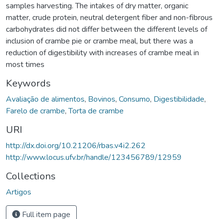
samples harvesting. The intakes of dry matter, organic
matter, crude protein, neutral detergent fiber and non-fibrous
carbohydrates did not differ between the different levels of
inclusion of crambe pie or crambe meal, but there was a
reduction of digestibility with increases of crambe meal in
most times
Keywords
Avaliação de alimentos
,
Bovinos
,
Consumo
,
Digestibilidade
,
Farelo de crambe
,
Torta de crambe
URI
http://dx.doi.org/10.21206/rbas.v4i2.262
http://www.locus.ufv.br/handle/123456789/12959
Collections
Artigos
Full item page