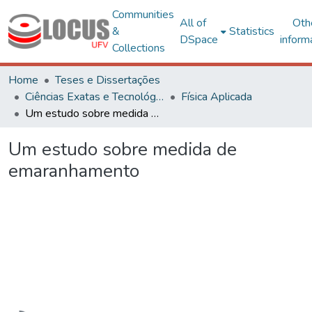
Communities
All of
Oth
&
Statistics
DSpace
inform
Collections
Home
Teses e Dissertações
Ciências Exatas e Tecnológicas
Física Aplicada
Um estudo sobre medida de emaranhamento
Um estudo sobre medida de
emaranhamento
Loading...