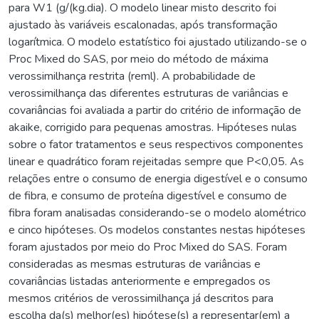
para W1 (g/(kg.dia). O modelo linear misto descrito foi
ajustado às variáveis escalonadas, após transformação
logarítmica. O modelo estatístico foi ajustado utilizando-se o
Proc Mixed do SAS, por meio do método de máxima
verossimilhança restrita (reml). A probabilidade de
verossimilhança das diferentes estruturas de variâncias e
covariâncias foi avaliada a partir do critério de informação de
akaike, corrigido para pequenas amostras. Hipóteses nulas
sobre o fator tratamentos e seus respectivos componentes
linear e quadrático foram rejeitadas sempre que P<0,05. As
relações entre o consumo de energia digestível e o consumo
de fibra, e consumo de proteína digestível e consumo de
fibra foram analisadas considerando-se o modelo alométrico
e cinco hipóteses. Os modelos constantes nestas hipóteses
foram ajustados por meio do Proc Mixed do SAS. Foram
consideradas as mesmas estruturas de variâncias e
covariâncias listadas anteriormente e empregados os
mesmos critérios de verossimilhança já descritos para
escolha da(s) melhor(es) hipótese(s) a representar(em) a