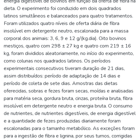
energia digestível de bovinos em função da oferta de fibra na
dieta. O experimento foi conduzido em dois quadrados
latinos simultâneos e balanceados para quatro tratamentos.
Foram utilizados quatro níveis de oferta diária de fibra
insolúvel em detergente neutro, escalonada para a massa
corporal dos animais: 3, 6, 9 e 12 g/(kg.dia). Oito bovinos
mestiços, quatro com 298 ± 27 kg e quatro com 219 ± 16
kg, foram divididos aleatoriamente, no início do experimento,
como colunas nos quadrados latinos. Os períodos
experimentais consecutivos tiveram duração de 21 dias,
assim distribuídos: período de adaptação de 14 dias e
período de coleta de sete dias. Amostras das dietas
oferecidas, sobras e fezes foram secas, moídas e analisadas
para matéria seca, gordura bruta, cinzas, proteína bruta, fibra
insolúvel em detergente neutro e energia bruta. O consumo
de nutrientes, de nutrientes digestíveis, de energia digestível
e a quantidade de fezes produzidas diariamente foram
escalonadas para o tamanho metabólico. As exceções foram
para a ingestão de fibra e lignina, por seus turnos, corrigidas