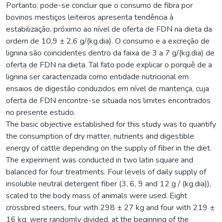
Portanto, pode-se concluir que o consumo de fibra por
bovinos mestiços leiteiros apresenta tendência à
estabilização, próximo ao nível de oferta de FDN na dieta da
ordem de 10,9 ± 2,6 g/(kg.dia). O consumo e a excreção de
lignina são coincidentes dentro da faixa de 3 a 7 g/(kg.dia) de
oferta de FDN na dieta. Tal fato pode explicar o porquê de a
lignina ser caracterizada como entidade nutricional em
ensaios de digestão conduzidos em nível de mantença, cuja
oferta de FDN encontre-se situada nos limites encontrados
no presente estudo.
The basic objective established for this study was to quantify
the consumption of dry matter, nutrients and digestible
energy of cattle depending on the supply of fiber in the diet.
The experiment was conducted in two latin square and
balanced for four treatments. Four levels of daily supply of
insoluble neutral detergent fiber (3, 6, 9 and 12 g / (kg.dia)),
scaled to the body mass of animals were used. Eight
crossbred steers, four with 298 ± 27 kg and four with 219 ±
16 kg, were randomly divided, at the beginning of the