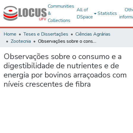
Communities
All of
Oth
&
Statistics
DSpace
inform
Collections
Home
Teses e Dissertações
Ciências Agrárias
Zootecnia
Observações sobre o consumo e a digestibilidade de nutrientes e de energia por bovinos arraçoados com níveis crescentes de fibra
Observações sobre o consumo e a
digestibilidade de nutrientes e de
energia por bovinos arraçoados com
níveis crescentes de fibra