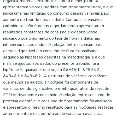
orgânica, matéria seca, proteína bruta e energia bruta
apresentaram valores preditos com crescimento linear, o que
indica uma não limitação do consumo dessas variáveis pelo
aumento do teor de fibra na dieta. Contudo, as variáveis
carboidratos não fibrosos e gordura bruta apresentaram
resultados constantes de consumo e digestibilidade,
indicando que o aumento do teor de fibra na dieta não
influenciou esses dados. A relação entre o consumo de
energia digestível e o consumo de fibra foi analisada
segundo as hipóteses descritas na metodologia, e a que
mais se ajustou aos dados do presente trabalho foi a
hipótese 5, quaisquer que sejam &#945;1 , &#945;2 ,
&#946;1 e &#946;2 . A estrutura de variância-covariância
que melhor se ajustou à hipótese foi componente de
variância, sendo significativo o efeito quadrático do nível de
FDN efetivamente consumido. A relação entre consumo de
proteína digestível e consumo de fibra também foi analisada
e apresentou o mesmo resultado para as hipóteses testadas
anteriormente e das estruturas de variância-covariância.