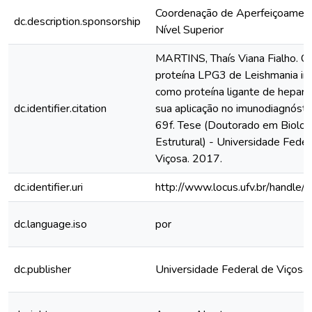
Coordenação de Aperfeiçoamen
dc.description.sponsorship
Nível Superior
MARTINS, Thaís Viana Fialho. Ca
proteína LPG3 de Leishmania in
como proteína ligante de heparin
dc.identifier.citation
sua aplicação no imunodiagnósti
69f. Tese (Doutorado em Biologi
Estrutural) - Universidade Feder
Viçosa. 2017.
dc.identifier.uri
http://www.locus.ufv.br/hand
dc.language.iso
por
dc.publisher
Universidade Federal de Viçosa