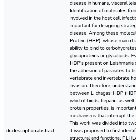
disease in humans, visceral leish
Identification of molecules from 
involved in the host cell infectio
important for designing strategie
disease. Among these molecules
Protein (HBP), whose main charac
ability to bind to carbohydrates 
glycoproteins or glycolipids. Ev
HBP's present on Leishmania surf
the adhesion of parasites to tis
vertebrate and invertebrate hosts
invasion. Therefore, understandin
between L. chagasi HBP (HBPLc
which it binds, heparin, as well 
protein properties, is important
mechanisms that interrupt the in
This work was divided into two
dc.description.abstract
it was proposed to first identify 
structural and functional PLHLc 