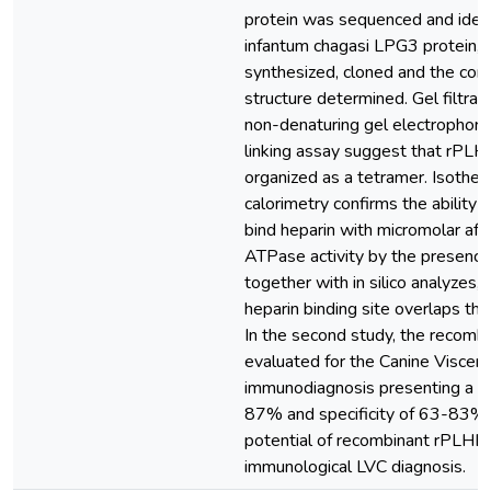
protein was sequenced and identi
infantum chagasi LPG3 protein, 
synthesized, cloned and the comp
structure determined. Gel filtra
non-denaturing gel electrophore
linking assay suggest that rPL
organized as a tetramer. Isotherm
calorimetry confirms the ability o
bind heparin with micromolar affini
ATPase activity by the presence 
together with in silico analyzes,
heparin binding site overlaps the
In the second study, the recomb
evaluated for the Canine Viscera
immunodiagnosis presenting a se
87% and specificity of 63-83%, 
potential of recombinant rPLHL
immunological LVC diagnosis.