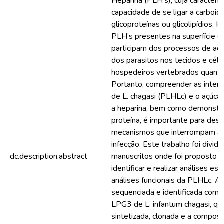
Heparina (PLH’s), cuja característ
capacidade de se ligar a carboi
glicoproteínas ou glicolipídios. 
PLH’s presentes na superfície d
participam dos processos de ad
dos parasitos nos tecidos e célu
hospedeiros vertebrados quanto
Portanto, compreender as inter
de L. chagasi (PLHLc) e o açúcar 
a heparina, bem como demonstra
proteína, é importante para des
mecanismos que interrompam a 
infecção. Este trabalho foi divid
dc.description.abstract
manuscritos onde foi proposto p
identificar e realizar análises estr
análises funcionais da PLHLc. A 
sequenciada e identificada como
LPG3 de L. infantum chagasi, que
sintetizada, clonada e a composi