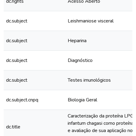
dc.rights
Acesso Aberto
dc.subject
Leishmaniose visceral
dc.subject
Heparina
dc.subject
Diagnóstico
dc.subject
Testes imunológicos
dc.subject.cnpq
Biologia Geral
Caracterização da proteína LPG
infantum chagasi como proteína 
dc.title
e avaliação de sua aplicação no