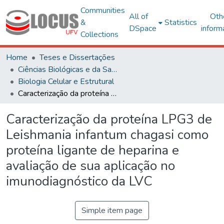
Communities
All of
Oth
&
Statistics
DSpace
inform
Collections
Home
Teses e Dissertações
Ciências Biológicas e da Saúde
Biologia Celular e Estrutural
Caracterização da proteína LPG3 de Leishmania infantum chagasi como proteína ligante de heparina e avaliação de sua aplicação no imunodiagnóstico da LVC
Caracterização da proteína LPG3 de
Leishmania infantum chagasi como
proteína ligante de heparina e
avaliação de sua aplicação no
imunodiagnóstico da LVC
Simple item page