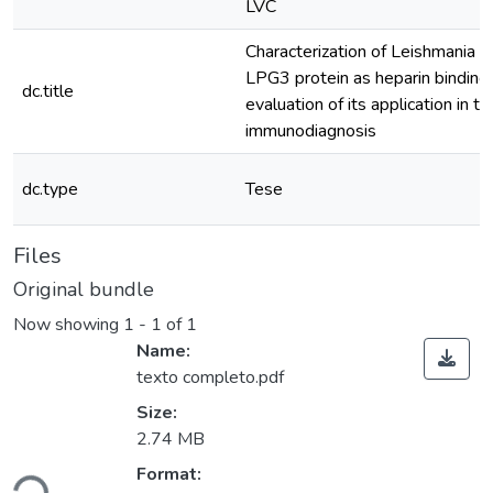
LVC
Characterization of Leishmania i
LPG3 protein as heparin binding
dc.title
evaluation of its application in t
immunodiagnosis
dc.type
Tese
Files
Original bundle
Now showing
1 - 1 of 1
Name:
texto completo.pdf
Size:
2.74 MB
Loading...
Format: