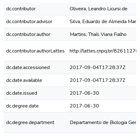
dc.contributor
Oliveira, Leandro Licursi de
dc.contributor.advisor
Silva, Eduardo de Almeida Marq
dc.contributor.author
Martins, Thaís Viana Fialho
dc.contributor.authorLattes
http://lattes.cnpq.br/826112
dc.date.accessioned
2017-09-04T17:28:37Z
dc.date.available
2017-09-04T17:28:37Z
dc.date.issued
2017-06-30
dc.degree.date
2017-06-30
dc.degree.department
Departamento de Biologia Geral