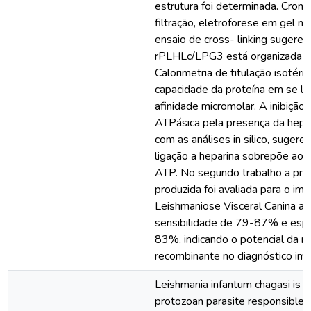
estrutura foi determinada. Croma
filtração, eletroforese em gel n
ensaio de cross- linking sugere
rPLHLc/LPG3 está organizada c
Calorimetria de titulação isotérm
capacidade da proteína em se li
afinidade micromolar. A inibição 
ATPásica pela presença da hepa
com as análises in silico, sugere
ligação a heparina sobrepõe ao s
ATP. No segundo trabalho a pro
produzida foi avaliada para o im
Leishmaniose Visceral Canina a
sensibilidade de 79-87% e espe
83%, indicando o potencial da
recombinante no diagnóstico imu
Leishmania infantum chagasi is an
protozoan parasite responsible fo