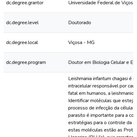
dc.degree.grantor
Universidade Federal de Viçosa
dc.degree.level
Doutorado
dc.degree.local
Viçosa - MG
dc.degree.program
Doutor em Biologia Celular e Est
Leishmania infantum chagasi é u
intracelular responsável por ca
fatal em humanos, a leishmaniose
Identificar moléculas que estej
processo de infecção da célula 
parasito é importante para a co
estratégias para o controle da 
estas moléculas estão as Prote