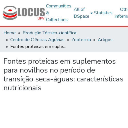
Communities
All of
Oth
&
Statistics
DSpace
inform
Collections
Home
Produção Técnico-científica
Centro de Ciências Agrárias
Zootecnia
Artigos
Fontes proteicas em suplementos para novilhos no período de transição seca-águas: características nutricionais
Fontes proteicas em suplementos
para novilhos no período de
transição seca-águas: características
nutricionais