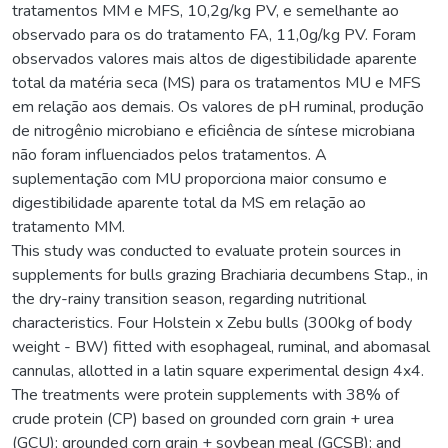
tratamentos MM e MFS, 10,2g/kg PV, e semelhante ao
observado para os do tratamento FA, 11,0g/kg PV. Foram
observados valores mais altos de digestibilidade aparente
total da matéria seca (MS) para os tratamentos MU e MFS
em relação aos demais. Os valores de pH ruminal, produção
de nitrogênio microbiano e eficiência de síntese microbiana
não foram influenciados pelos tratamentos. A
suplementação com MU proporciona maior consumo e
digestibilidade aparente total da MS em relação ao
tratamento MM.
This study was conducted to evaluate protein sources in
supplements for bulls grazing Brachiaria decumbens Stap., in
the dry-rainy transition season, regarding nutritional
characteristics. Four Holstein x Zebu bulls (300kg of body
weight - BW) fitted with esophageal, ruminal, and abomasal
cannulas, allotted in a latin square experimental design 4x4.
The treatments were protein supplements with 38% of
crude protein (CP) based on grounded corn grain + urea
(GCU); grounded corn grain + soybean meal (GCSB); and