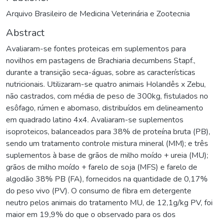
Arquivo Brasileiro de Medicina Veterinária e Zootecnia
Abstract
Avaliaram-se fontes proteicas em suplementos para
novilhos em pastagens de Brachiaria decumbens Stapf.,
durante a transição seca-águas, sobre as características
nutricionais. Utilizaram-se quatro animais Holandês x Zebu,
não castrados, com média de peso de 300kg, fistulados no
esôfago, rúmen e abomaso, distribuídos em delineamento
em quadrado latino 4x4. Avaliaram-se suplementos
isoproteicos, balanceados para 38% de proteína bruta (PB),
sendo um tratamento controle mistura mineral (MM); e três
suplementos à base de grãos de milho moído + ureia (MU);
grãos de milho moído + farelo de soja (MFS) e farelo de
algodão 38% PB (FA), fornecidos na quantidade de 0,17%
do peso vivo (PV). O consumo de fibra em detergente
neutro pelos animais do tratamento MU, de 12,1g/kg PV, foi
maior em 19,9% do que o observado para os dos