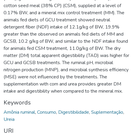
cotton seed meal (38% CP) (CSM), supplied at a level of
0.17% BW, and a mineral mix control treatment (MM). The
animals fed diets of GCU treatment showed neutral
detergent fiber (NDF) intake of 12.1g/kg of BW, 19.9%
greater than the observed on animals fed diets of MM and
GCSB, 10.2 g/kg of BW, and similar to the NDF intake found
for animals fed CSM treatment, 11.0g/kg of BW. The dry
matter (DM) total apparent digestibility (TAD) was higher for
GCU and GCSB treatments. The ruminal pH, microbial
nitrogen production (MNP), and microbial synthesis efficiency
(MSE) were not influenced by the treatments. The
supplementation with corn and urea provides greater DM
intake and digestibility when compared to the mineral mix.
Keywords
Amônia ruminal
,
Consumo
,
Digestibilidade
,
Suplementação
,
Ureia
URI