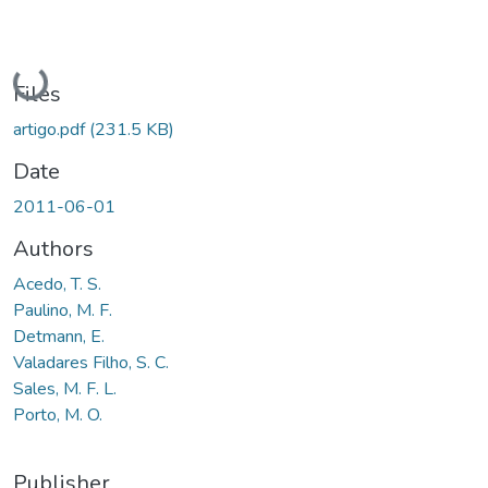
Loading...
Files
artigo.pdf
(231.5 KB)
Date
2011-06-01
Authors
Acedo, T. S.
Paulino, M. F.
Detmann, E.
Valadares Filho, S. C.
Sales, M. F. L.
Porto, M. O.
Publisher