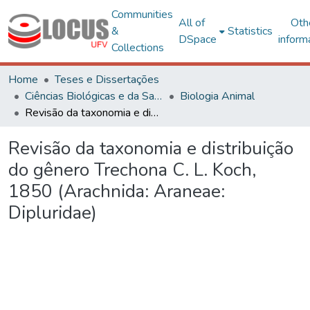
Communities
All of
Oth
&
Statistics
DSpace
inform
Collections
Home
Teses e Dissertações
Ciências Biológicas e da Saúde
Biologia Animal
Revisão da taxonomia e distribuição do gênero Trechona C. L. Koch, 1850 (Arachnida: Araneae: Dipluridae)
Revisão da taxonomia e distribuição
do gênero Trechona C. L. Koch,
1850 (Arachnida: Araneae:
Dipluridae)