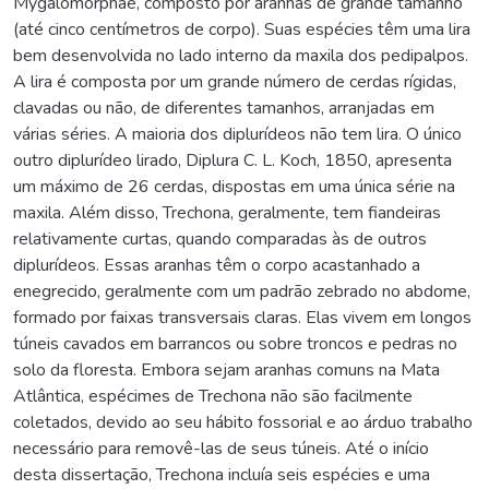
Mygalomorphae, composto por aranhas de grande tamanho
(até cinco centímetros de corpo). Suas espécies têm uma lira
bem desenvolvida no lado interno da maxila dos pedipalpos.
A lira é composta por um grande número de cerdas rígidas,
clavadas ou não, de diferentes tamanhos, arranjadas em
várias séries. A maioria dos diplurídeos não tem lira. O único
outro diplurídeo lirado, Diplura C. L. Koch, 1850, apresenta
um máximo de 26 cerdas, dispostas em uma única série na
maxila. Além disso, Trechona, geralmente, tem fiandeiras
relativamente curtas, quando comparadas às de outros
diplurídeos. Essas aranhas têm o corpo acastanhado a
enegrecido, geralmente com um padrão zebrado no abdome,
formado por faixas transversais claras. Elas vivem em longos
túneis cavados em barrancos ou sobre troncos e pedras no
solo da floresta. Embora sejam aranhas comuns na Mata
Atlântica, espécimes de Trechona não são facilmente
coletados, devido ao seu hábito fossorial e ao árduo trabalho
necessário para removê-las de seus túneis. Até o início
desta dissertação, Trechona incluía seis espécies e uma