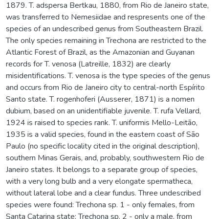
1879. T. adspersa Bertkau, 1880, from Rio de Janeiro state,
was transferred to Nemesiidae and respresents one of the
species of an undescribed genus from Southeastern Brazil.
The only species remaining in Trechona are restricted to the
Atlantic Forest of Brazil, as the Amazonian and Guyanan
records for T. venosa (Latreille, 1832) are clearly
misidentifications. T. venosa is the type species of the genus
and occurs from Rio de Janeiro city to central-north Espírito
Santo state. T. rogenhoferi (Ausserer, 1871) is a nomen
dubium, based on an unidentifiable juvenile. T. rufa Vellard,
1924 is raised to species rank. T. uniformis Mello-Leitão,
1935 is a valid species, found in the eastern coast of São
Paulo (no specific locality cited in the original description),
southern Minas Gerais, and, probably, southwestern Rio de
Janeiro states. It belongs to a separate group of species,
with a very long bulb and a very elongate spermatheca,
without lateral lobe and a clear fundus. Three undescribed
species were found: Trechona sp. 1 - only females, from
Santa Catarina state; Trechona sp. 2 - only a male, from