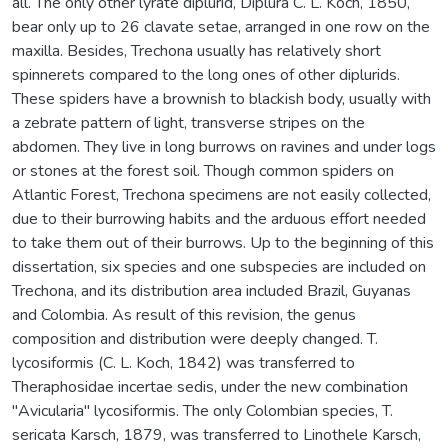
all. The only other lyrate diplurid, Diplura C. L. Koch, 1850,
bear only up to 26 clavate setae, arranged in one row on the
maxilla. Besides, Trechona usually has relatively short
spinnerets compared to the long ones of other diplurids.
These spiders have a brownish to blackish body, usually with
a zebrate pattern of light, transverse stripes on the
abdomen. They live in long burrows on ravines and under logs
or stones at the forest soil. Though common spiders on
Atlantic Forest, Trechona specimens are not easily collected,
due to their burrowing habits and the arduous effort needed
to take them out of their burrows. Up to the beginning of this
dissertation, six species and one subspecies are included on
Trechona, and its distribution area included Brazil, Guyanas
and Colombia. As result of this revision, the genus
composition and distribution were deeply changed. T.
lycosiformis (C. L. Koch, 1842) was transferred to
Theraphosidae incertae sedis, under the new combination
"Avicularia" lycosiformis. The only Colombian species, T.
sericata Karsch, 1879, was transferred to Linothele Karsch,