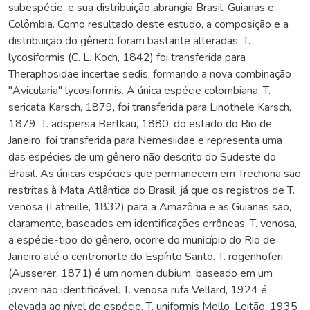
subespécie, e sua distribuição abrangia Brasil, Guianas e
Colômbia. Como resultado deste estudo, a composição e a
distribuição do gênero foram bastante alteradas. T.
lycosiformis (C. L. Koch, 1842) foi transferida para
Theraphosidae incertae sedis, formando a nova combinação
"Avicularia" lycosiformis. A única espécie colombiana, T.
sericata Karsch, 1879, foi transferida para Linothele Karsch,
1879. T. adspersa Bertkau, 1880, do estado do Rio de
Janeiro, foi transferida para Nemesiidae e representa uma
das espécies de um gênero não descrito do Sudeste do
Brasil. As únicas espécies que permanecem em Trechona são
restritas à Mata Atlântica do Brasil, já que os registros de T.
venosa (Latreille, 1832) para a Amazônia e as Guianas são,
claramente, baseados em identificações errôneas. T. venosa,
a espécie-tipo do gênero, ocorre do município do Rio de
Janeiro até o centronorte do Espírito Santo. T. rogenhoferi
(Ausserer, 1871) é um nomen dubium, baseado em um
jovem não identificável. T. venosa rufa Vellard, 1924 é
elevada ao nível de espécie. T. uniformis Mello-Leitão, 1935