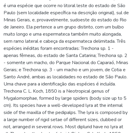
é uma espécie que ocorre no litoral leste do estado de São
Paulo (sem localidade específica na descrição original), sul de
Minas Gerais, e, provavelmente, sudoeste do estado do Rio
de Janeiro. Ela pertence a um grupo distinto, com um bulbo
muito longo e uma espermateca também muito alongada,
sem ramo lateral e cabeça da espermateca delimitada. Três
espécies inéditas foram encontradas: Trechona sp. 1 -
apenas fêmeas, do estado de Santa Catarina; Trechona sp. 2
- somente um macho, do Parque Nacional do Caparaó, Minas
Gerais; e Trechona sp. 3 - um macho e um jovem, de Cotia e
Santo André, ambas as localidades no estado de São Paulo.
Uma chave para a identificação das espécies é incluída.
Trechona C. L. Koch, 1850 is a Neotropical genus of
Mygalomorphae, formed by large spiders (body size up to 5
cm). Its species have a well-developed lyra at the internal
side of the maxilla of the pedipalps. The lyra is composed by
a large number of rigid setae of different sizes, clubbed or
not, arranged in several rows. Most diplurid have no lyra at