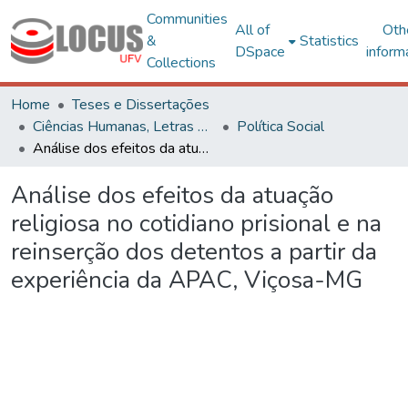
Communities
All of
Oth
&
Statistics
DSpace
inform
Collections
Home
Teses e Dissertações
Ciências Humanas, Letras e Artes
Política Social
Análise dos efeitos da atuação religiosa no cotidiano prisional e na reinserção dos detentos a partir da experiência da APAC, Viçosa-MG
Análise dos efeitos da atuação
religiosa no cotidiano prisional e na
reinserção dos detentos a partir da
experiência da APAC, Viçosa-MG