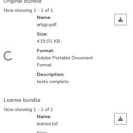
Original bundle
Now showing
1 - 1 of 1
Name:
artigo.pdf
Size:
419.01 KB
Format:
ading...
Adobe Portable Document
Format
Description:
texto completo
License bundle
Now showing
1 - 1 of 1
Name:
license.txt