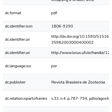
dc.format
pdf
dc.identifier.issn
1806-9290
http://dx.doi.org/10.1590/S1516-
dc.identifier.uri
35982003000400002
dc.identifier.uri
http://www.locus.ufv.br/handle/
dc.language.iso
por
dc.publisher
Revista Brasileira de Zootecnia
dc.relation.ispartofseries
v.32, n.4, p.787-794, julho/agost