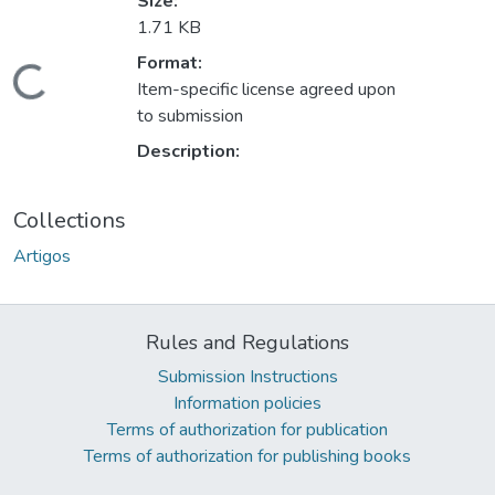
Size:
1.71 KB
Format:
ading...
Item-specific license agreed upon
to submission
Description:
Collections
Artigos
Rules and Regulations
Submission Instructions
Information policies
Terms of authorization for publication
Terms of authorization for publishing books