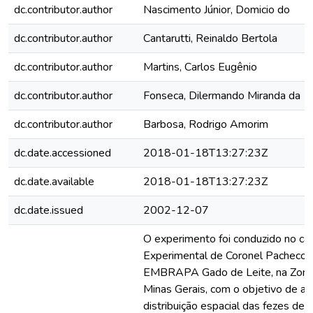
dc.contributor.author
Nascimento Júnior, Domicio do
dc.contributor.author
Cantarutti, Reinaldo Bertola
dc.contributor.author
Martins, Carlos Eugênio
dc.contributor.author
Fonseca, Dilermando Miranda da
dc.contributor.author
Barbosa, Rodrigo Amorim
dc.date.accessioned
2018-01-18T13:27:23Z
dc.date.available
2018-01-18T13:27:23Z
dc.date.issued
2002-12-07
O experimento foi conduzido no c
Experimental de Coronel Pacheco 
EMBRAPA Gado de Leite, na Zona
Minas Gerais, com o objetivo de ava
distribuição espacial das fezes dep