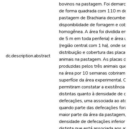
bovinos na pastagem. Foi demarca
de forma quadrada com 110 m de 
pastagem de Brachiaria decumben
disponibilidade de forragem e cobe
homogênea. A área foi dividida em 
de 5 m em toda periferia) e área úti
(região central com 1 ha), onde se
distribuição e cobertura das placas
dc.description.abstract
animais na pastagem. As placas de
produzidas pelos três animais qu
na área por 10 semanas cobriram 
superfície da área experimental. O
permitiram constatar a existência 
distintas quanto à densidade de d
defecações, uma associada ao ato 
quando parte das defecações foram
maior parte da área da pastagem,
densidade de defecações inferior a
distinta que está associada aos at