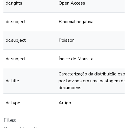
dc.rights
Open Access
dc.subject
Binomial negativa
dc.subject
Poisson
dc.subject
Índice de Morisita
Caracterização da distribuição espa
dc.title
por bovinos em uma pastagem de B
decumbens
dc.type
Artigo
Files