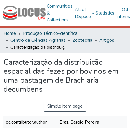
Communities
All of
Oth
&
Statistics
DSpace
inform
Collections
Home
Produção Técnico-científica
Centro de Ciências Agrárias
Zootecnia
Artigos
Caracterização da distribuição espacial das fezes por bovinos em uma pastagem de Brachiaria decumbens
Caracterização da distribuição
espacial das fezes por bovinos em
uma pastagem de Brachiaria
decumbens
Simple item page
dc.contributor.author
Braz, Sérgio Pereira