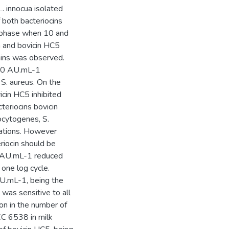
. innocua isolated
 both bacteriocins
g phase when 10 and
n and bovicin HC5
ains was observed.
o 50 AU.mL-1
 S. aureus. On the
cin HC5 inhibited
teriocins bovicin
ocytogenes, S.
ations. However
riocin should be
00 AU.mL-1 reduced
one log cycle.
U.mL-1, being the
was sensitive to all
on in the number of
CC 6538 in milk