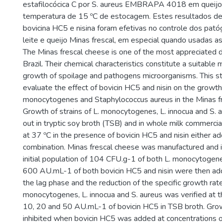
estafilocócica C por S. aureus EMBRAPA 4018 em queijo
temperatura de 15 ºC de estocagem. Estes resultados 
bovicina HC5 e nisina foram efetivas no controle dos pat
leite e queijo Minas frescal, em especial quando usadas a
The Minas frescal cheese is one of the most appreciated d
Brazil. Their chemical characteristics constitute a suitable
growth of spoilage and pathogens microorganisms. This s
evaluate the effect of bovicin HC5 and nisin on the growth 
monocytogenes and Staphylococcus aureus in the Minas fr
Growth of strains of L. monocytogenes, L. innocua and S. 
out in tryptic soy broth (TSB) and in whole milk commercia
at 37 ºC in the presence of bovicin HC5 and nisin either add
combination. Minas frescal cheese was manufactured and i
initial population of 104 CFU.g-1 of both L. monocytogene
600 AU.mL-1 of both bovicin HC5 and nisin were then add
the lag phase and the reduction of the specific growth rate 
monocytogenes, L. innocua and S. aureus was verified at t
10, 20 and 50 AU.mL-1 of bovicin HC5 in TSB broth. Gr
inhibited when bovicin HC5 was added at concentrations