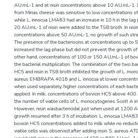
AU.mL-1 and at nisin concentrations above 10 AU.mL-1. L
from Minas cheese was sensitive to low concentrations of
while L. innocua LMA83 had an increase in 10 h in the la
20 AU.mL-1 of nisin were added to the TSB broth. In nisi
concentrations above 50 AU.mL-1, no growth of such str
The presence of the bacteriocins at concentrations up t
increased the lag phase but did not prevent the growth of
other hand, concentrations of 100 or 150 AU.mL-1 of bovi
the bacterial multiplication. The combination of the two bac
HC5 and nisin in TSB broth inhibited the growth of L. mon
aureus EMBRAPA 4018 and L. innocua at lower concentr
when used separately, higher concentrations of each bacte
applied. In milk, concentrations of bovicin HC5 above 4
the number of viable cells of L. monocytogenes Scott A in 
However, nisin wasbactericidal just when used at 1200 A
growth resumed after 3 h of incubation. L. innocua LMA83 
bovicin HC5 concentrations added to milk while no reducti
viable cells was observed after adding nisin. S. aureus AT