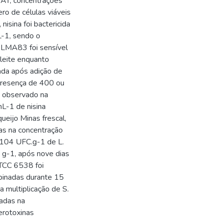
UAT, concentrações
o de células viáveis
isina foi bactericida
-1, sendo o
a LMA83 foi sensível
leite enquanto
ada após adição de
presença de 400 ou
i observado na
L-1 de nisina
ueijo Minas frescal,
das na concentração
e 104 UFC.g-1 de L.
g-1, após nove dias
ATCC 6538 foi
binadas durante 15
a multiplicação de S.
nadas na
erotoxinas