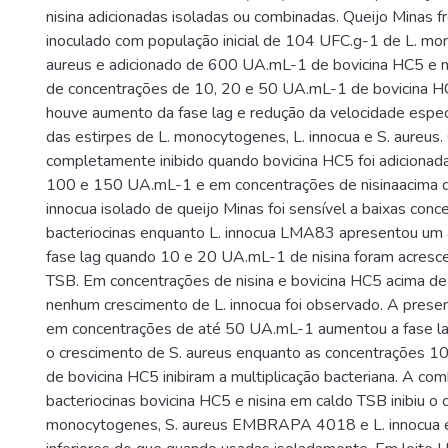
nisina adicionadas isoladas ou combinadas. Queijo Minas fr
inoculado com população inicial de 104 UFC.g-1 de L. mo
aureus e adicionado de 600 UA.mL-1 de bovicina HC5 e n
de concentrações de 10, 20 e 50 UA.mL-1 de bovicina 
houve aumento da fase lag e redução da velocidade espec
das estirpes de L. monocytogenes, L. innocua e S. aureus.
completamente inibido quando bovicina HC5 foi adicionad
100 e 150 UA.mL-1 e em concentrações de nisinaacima 
innocua isolado de queijo Minas foi sensível a baixas con
bacteriocinas enquanto L. innocua LMA83 apresentou um
fase lag quando 10 e 20 UA.mL-1 de nisina foram acresc
TSB. Em concentrações de nisina e bovicina HC5 acima d
nenhum crescimento de L. innocua foi observado. A presen
em concentrações de até 50 UA.mL-1 aumentou a fase la
o crescimento de S. aureus enquanto as concentrações 
de bovicina HC5 inibiram a multiplicação bacteriana. A co
bacteriocinas bovicina HC5 e nisina em caldo TSB inibiu o 
monocytogenes, S. aureus EMBRAPA 4018 e L. innocua 