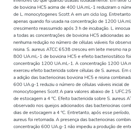
inferiores do que quando usadas isoladamente. Em leite 
de bovicina HC5 acima de 400 UA.mL-1 reduziram o númer
de L. monocytogenes Scott A em um ciclo log. Entretanto, n
apenas quando foi usada na concentração de 1200 UA.mL
crescimento reassumido após 3 h de incubação. L. innocu
a todas as concentrações de bovicina HC5 adicionadas ao 
nenhuma redução no número de células viáveis foi observ
nisina. S. aureus ATCC 6538 cresceu em leite mesmo na 
800 UA.mL-1 de bovicina HC5 e efeito bacteriostático fo
concentração 1200 UA.mL-1. A concentração 1200 UA.m
exerceu efeito bactericida sobre células de S. aureus. Em q
a adição das bacteriocinas bovicina HC5 e nisina combina
600 UA.g-1 reduziu o número de células viáveis inicial d
monocytogenes Scott A para valores abaixo de 1 UFC.25 
de estocagem a 4 ºC. Efeito bactericida sobre S. aureus 
observado nos queijos adicionados das bacteriocinas com
dias de estocagem a 4 ºC. Entretanto, após esse período, 
aureus foi retomada. A presença das bacteriocinas combi
concentração 600 UA.g-1 não impediu a produção de ent