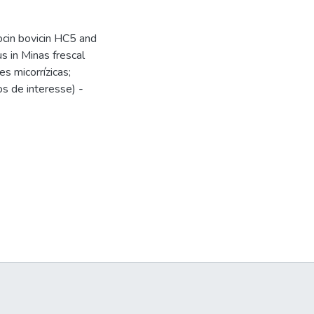
ocin bovicin HC5 and
s in Minas frescal
s micorrízicas;
os de interesse) -