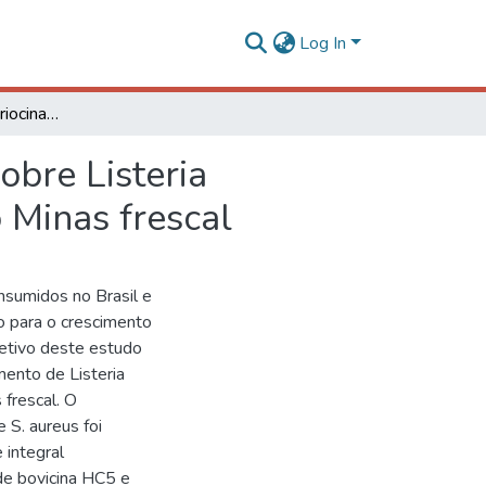
Log In
Atividade das bacteriocinas bovicina HC5 e nisina sobre Listeria monocytogenes e Staphylococcus aureus em queijo Minas frescal
obre Listeria
 Minas frescal
nsumidos no Brasil e
o para o crescimento
etivo deste estudo
imento de Listeria
frescal. O
 S. aureus foi
 integral
de bovicina HC5 e