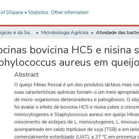
l of DSpace
Statistics
Other information
Ciências Biológicas e da Saúde
Microbiologia Agrícola
ocinas bovicina HC5 e nisina s
hylococcus aureus em queijo
Abstract
O queijo Minas frescal é um dos produtos lácteos mais co
suas características químicas tornam-o um meio apropriad
de micro-organismos deterioradores e patogênicos. O obj
foi avaliar o efeito de bovicina HC5 e nisina sobre o cresc
monocytogenes e Staphylococcus aureus em queijo Minas 
crescimento de estirpes de L. monocytogenes, L. innocua e
acompanhado em caldo tripticase de soja (TSB) e em leite
comercialmente esterilizado (UAT), a 37 ºC em presença 