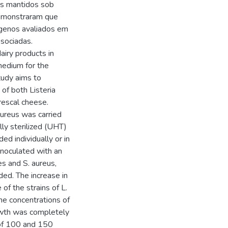
s mantidos sob
demonstraram que
ógenos avaliados em
ssociadas.
airy products in
 medium for the
tudy aims to
of both Listeria
escal cheese.
aureus was carried
lly sterilized (UHT)
ed individually or in
noculated with an
s and S. aureus,
ed. The increase in
of the strains of L.
he concentrations of
owth was completely
 of 100 and 150