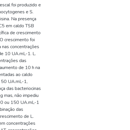
escal foi produzido e
nocytogenes e S.
isina. Na presença
HC5 em caldo TSB
ífica de crescimento
 O crescimento foi
a nas concentrações
de 10 UA.mL-1. L.
centrações das
 aumento de 10 h na
entadas ao caldo
e 50 UA.mL-1,
ça das bacteriocinas
g mas, não impediu
100 ou 150 UA.mL-1
mbinação das
crescimento de L.
em concentrações