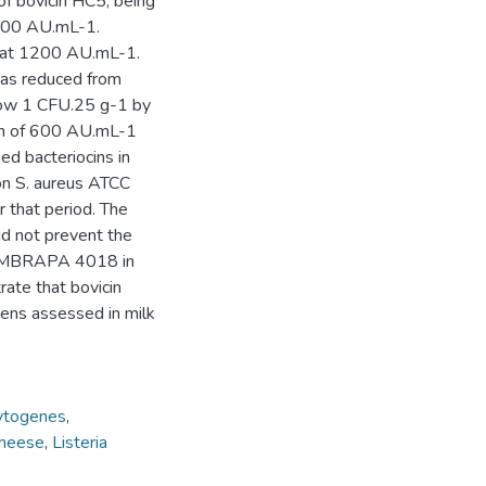
f bovicin HC5, being
1200 AU.mL-1.
in at 1200 AU.mL-1.
 was reduced from
low 1 CFU.25 g-1 by
ion of 600 AU.mL-1
ed bacteriocins in
 on S. aureus ATCC
that period. The
d not prevent the
s EMBRAPA 4018 in
ate that bovicin
gens assessed in milk
cytogenes
,
cheese
,
Listeria