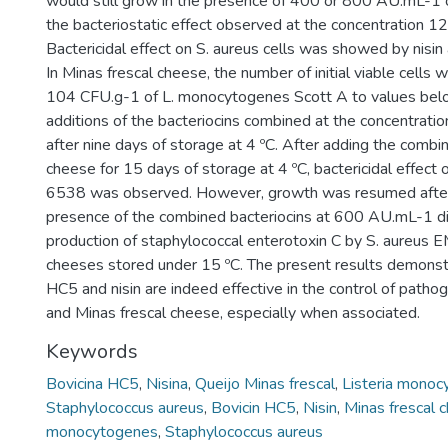
would still grow in the presence of 400 or 800 AU.mL-1 o
the bacteriostatic effect observed at the concentration 
Bactericidal effect on S. aureus cells was showed by nis
In Minas frescal cheese, the number of initial viable cells
104 CFU.g-1 of L. monocytogenes Scott A to values be
additions of the bacteriocins combined at the concentrat
after nine days of storage at 4 ºC. After adding the combin
cheese for 15 days of storage at 4 ºC, bactericidal effect
6538 was observed. However, growth was resumed after 
presence of the combined bacteriocins at 600 AU.mL-1 di
production of staphylococcal enterotoxin C by S. aureu
cheeses stored under 15 ºC. The present results demonstr
HC5 and nisin are indeed effective in the control of patho
and Minas frescal cheese, especially when associated.
Keywords
Bovicina HC5
,
Nisina
,
Queijo Minas frescal
,
Listeria mono
Staphylococcus aureus
,
Bovicin HC5
,
Nisin
,
Minas frescal 
monocytogenes
,
Staphylococcus aureus