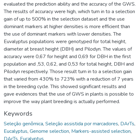
evaluated the prediction ability and the accuracy of the GWS.
The results of accuracy were high, which turn in to a selection
gain of up to 500% in the selection dataset and the use
dominant markers at higher densities is more efficient than
the use of dominant markers with lower densities. The
Euvalyptus populations were genotyped for total height,
diameter at breast height (DBH) and Pilodyn. The values of
accuracy were 0,67 for height and 0,69 for DBH in the first
population and ,53, 0,62, and 0,53 for total height, DBH and
Pilodyn respectively. Those result turn in to a selection gain
that varied from 430% to 723% with a reduction of 7 years
in the breeding cycle. This showed significant results and
gave evidences that the use of GWS in plants is possible to
improve the way plant breeding is actually performed.
Keywords
Seleção genômica
,
Seleção assistida por marcadores
,
DArTs
,
Eucalyptus
,
Genome selection
,
Markers-assisted selection
,
DArTs
,
Eucalyptus