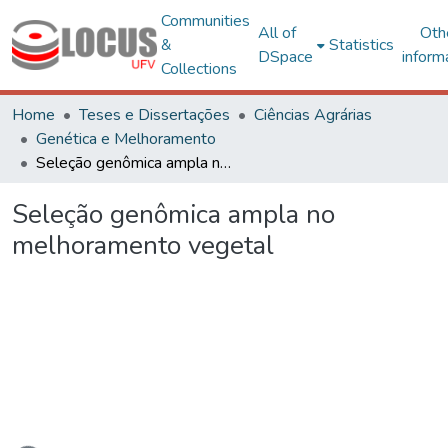
Communities
All of
Oth
&
Statistics
DSpace
inform
Collections
Home
Teses e Dissertações
Ciências Agrárias
Genética e Melhoramento
Seleção genômica ampla no melhoramento vegetal
Seleção genômica ampla no
melhoramento vegetal
Loading...