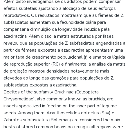
Além disto investigamos se os adultos podem compensar
efeitos subletais ajustando a alocação de seus esforços
reprodutivos. Os resultados mostraram que as fêmeas de Z.
subfasciatus aumentam sua fecundidade diária para
compensar a diminuição da longevidade induzida pela
azadiractina. Além disso, a matriz estruturada por fases
revelou que as populações de Z. subfasciatus engendradas a
partir de fêmeas expostas a azadiractina apresentaram uma
maior taxa de crescimento populacional (r) e uma taxa líquida
de reprodução superior (R0) e finalmente, a análise da matriz
de projeção mostrou densidades notavelmente mais
elevados ao longo das gerações para populações de Z.
subfasciatus expostas a azadiractina.
Beeltes of the subfamily Bruchinae (Coleoptera:
Chrysomelidae), also commonly known as bruchids, are
insects specialized in feeding on the inner part of legume
seeds. Among them, Acanthoscelides obtectus (Say) e
Zabrotes subfasciatus (Boheman) are considered the main
bests of stored common beans occurring in all regions were