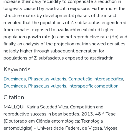
increase their daily fecundity to compensate a reduction in
longevity caused by azadirachtin exposure. Furthermore, the
structure matrix by developmental phases of the insect
revealed that the populations of Z. subfasciatus engendered
from females exposed to azadirachtin exhibited higher
population growth rate (r) and net reproductive rate (Ro) and
finally, an analysis of the projection matrix showed densities
notably higher through subsequent generation for
populations of Z. subfasciatus exposed to azadirachtin.
Keywords
Bruchineos
,
Phaseolus vulgaris
,
Competição interespecífica
,
Bruchineos
,
Phaseolus vulgaris
,
Interspecific competition
Citation
MALLQUI, Karina Soledad Vilca. Competition and
reproductive success in bean beetles. 2013. 48 f. Tese
(Doutorado em Ciência entomológica; Tecnologia
entomológica) - Universidade Federal de Viçosa, Viçosa,