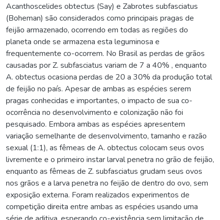
Acanthoscelides obtectus (Say) e Zabrotes subfasciatus
(Boheman) são considerados como principais pragas de
feijão armazenado, ocorrendo em todas as regiões do
planeta onde se armazena esta leguminosa e
frequentemente co-ocorrem. No Brasil as perdas de grãos
causadas por Z. subfasciatus variam de 7 a 40% , enquanto
A. obtectus ocasiona perdas de 20 a 30% da produção total
de feijão no país. Apesar de ambas as espécies serem
pragas conhecidas e importantes, o impacto de sua co-
ocorrência no desenvolvimento e colonização não foi
pesquisado. Embora ambas as espécies apresentem
variação semelhante de desenvolvimento, tamanho e razão
sexual (1:1), as fêmeas de A. obtectus colocam seus ovos
livremente e o primeiro instar larval penetra no grão de feijão,
enquanto as fêmeas de Z. subfasciatus grudam seus ovos
nos grãos e a larva penetra no feijão de dentro do ovo, sem
exposição externa. Foram realizados experimentos de
competição direita entre ambas as espécies usando uma
série de aditiva, esperando co-existência sem limitação de