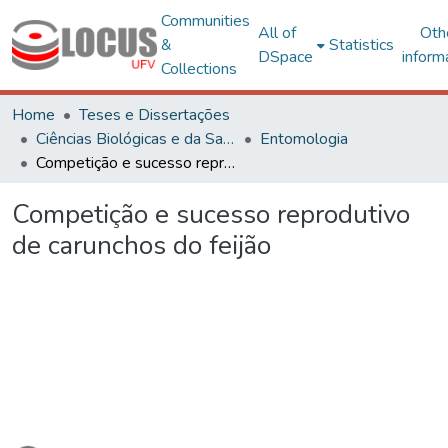
Communities
All of
Oth
&
Statistics
DSpace
inform
Collections
Home
Teses e Dissertações
Ciências Biológicas e da Saúde
Entomologia
Competição e sucesso reprodutivo de carunchos do feijão
Competição e sucesso reprodutivo
de carunchos do feijão
oading...