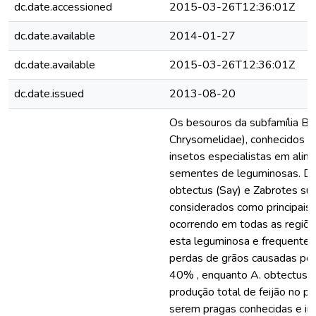
dc.date.accessioned
2015-03-26T12:36:01Z
dc.date.available
2014-01-27
dc.date.available
2015-03-26T12:36:01Z
dc.date.issued
2013-08-20
Os besouros da subfamília Bru
Chrysomelidae), conhecidos 
insetos especialistas em alim
sementes de leguminosas. De
obtectus (Say) e Zabrotes su
considerados como principais 
ocorrendo em todas as regiõ
esta leguminosa e frequentem
perdas de grãos causadas por 
40% , enquanto A. obtectus 
produção total de feijão no p
serem pragas conhecidas e im