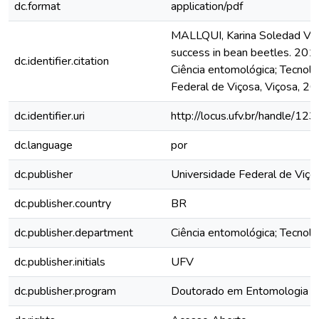
dc.format
application/pdf
MALLQUI, Karina Soledad Vilc
success in bean beetles. 201
dc.identifier.citation
Ciência entomológica; Tecnolo
Federal de Viçosa, Viçosa, 20
dc.identifier.uri
http://locus.ufv.br/handle/
dc.language
por
dc.publisher
Universidade Federal de Viço
dc.publisher.country
BR
dc.publisher.department
Ciência entomológica; Tecnol
dc.publisher.initials
UFV
dc.publisher.program
Doutorado em Entomologia