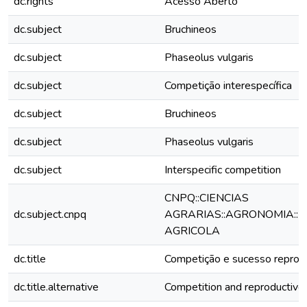
dc.rights
Acesso Aberto
dc.subject
Bruchineos
dc.subject
Phaseolus vulgaris
dc.subject
Competição interespecífica
dc.subject
Bruchineos
dc.subject
Phaseolus vulgaris
dc.subject
Interspecific competition
CNPQ::CIENCIAS
dc.subject.cnpq
AGRARIAS::AGRONOMIA::F
AGRICOLA
dc.title
Competição e sucesso reprodu
dc.title.alternative
Competition and reproductive