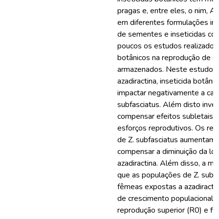
pragas e, entre eles, o nim, A
em diferentes formulações inc
de sementes e inseticidas co
poucos os estudos realizados 
botânicos na reprodução de e
armazenados. Neste estudo, 
azadiractina, inseticida botân
impactar negativamente a cap
subfasciatus. Além disto inv
compensar efeitos subletais 
esforços reprodutivos. Os re
de Z. subfasciatus aumentam s
compensar a diminuição da lo
azadiractina. Além disso, a ma
que as populações de Z. subfa
fêmeas expostas a azadiracti
de crescimento populacional (r
reprodução superior (R0) e fin