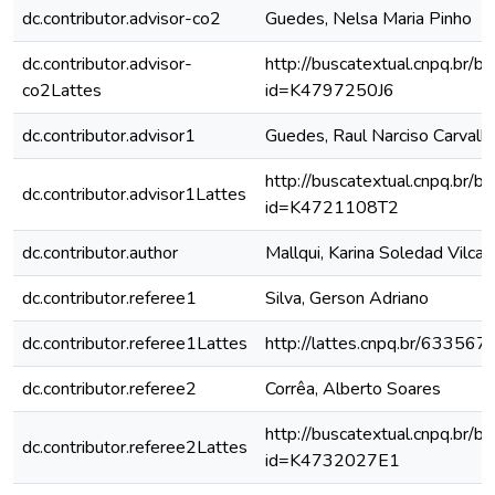
dc.contributor.advisor-co2
Guedes, Nelsa Maria Pinho
dc.contributor.advisor-
http://buscatextual.cnpq.br/bu
co2Lattes
id=K4797250J6
dc.contributor.advisor1
Guedes, Raul Narciso Carvalh
http://buscatextual.cnpq.br/bu
dc.contributor.advisor1Lattes
id=K4721108T2
dc.contributor.author
Mallqui, Karina Soledad Vilca
dc.contributor.referee1
Silva, Gerson Adriano
dc.contributor.referee1Lattes
http://lattes.cnpq.br/6335
dc.contributor.referee2
Corrêa, Alberto Soares
http://buscatextual.cnpq.br/bu
dc.contributor.referee2Lattes
id=K4732027E1