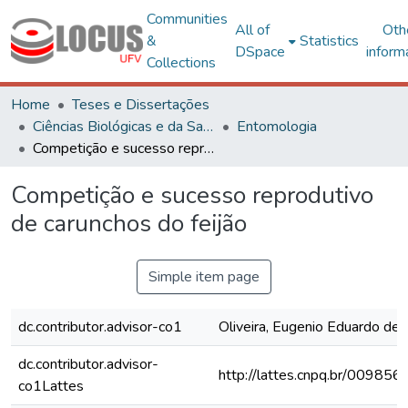
Communities
All of
Oth
&
Statistics
DSpace
inform
Collections
Home
Teses e Dissertações
Ciências Biológicas e da Saúde
Entomologia
Competição e sucesso reprodutivo de carunchos do feijão
Competição e sucesso reprodutivo
de carunchos do feijão
Simple item page
dc.contributor.advisor-co1
Oliveira, Eugenio Eduardo de
dc.contributor.advisor-
http://lattes.cnpq.br/0098
co1Lattes