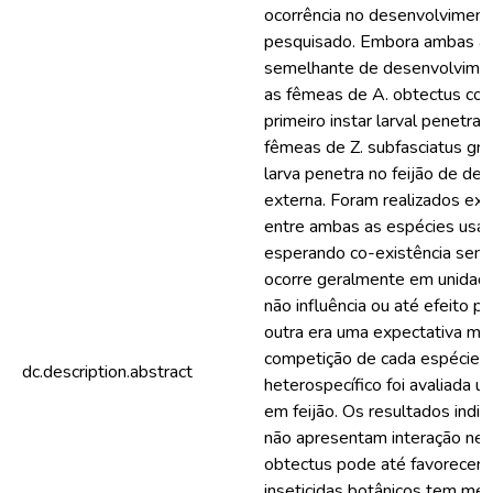
ocorrência no desenvolvimento
pesquisado. Embora ambas as
semelhante de desenvolviment
as fêmeas de A. obtectus col
primeiro instar larval penetra 
fêmeas de Z. subfasciatus gr
larva penetra no feijão de de
externa. Foram realizados ex
entre ambas as espécies usand
esperando co-existência sem 
ocorre geralmente em unidad
não influência ou até efeito p
outra era uma expectativa ma
competição de cada espécie 
dc.description.abstract
heterospecífico foi avaliada ut
em feijão. Os resultados indi
não apresentam interação nega
obtectus pode até favorecer Z
inseticidas botânicos tem me