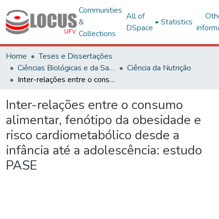
Communities
All of
Oth
&
Statistics
DSpace
inform
Collections
Home
Teses e Dissertações
Ciências Biológicas e da Saúde
Ciência da Nutrição
Inter-relações entre o consumo alimentar, fenótipo da obesidade e risco cardiometabólico desde a infância até a adolescência: estudo PASE
Inter-relações entre o consumo
alimentar, fenótipo da obesidade e
risco cardiometabólico desde a
infância até a adolescência: estudo
PASE