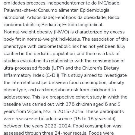
em idades precoces, independentemente do IMC/idade.
Palavras-chave: Consumo alimentar; Epidemiologia
nutricional; Adiposidade; Fenótipos da obesidade; Risco
cardiometabólico; Pediatria; Estudo longitudinal
Normal-weight obesity (NWO) is characterized by excess
body fat in normal-weight individuals. The association of this
phenotype with cardiometabolic risk has not yet been fully
clarified in the pediatric population, and there is a lack of
studies evaluating its relationship with the consumption of
ultra-processed foods (UPF) and the Children’s Dietary
Inflammatory Index (C-DII). This study aimed to investigate
the interrelationships between food consumption, obesity
phenotype, and cardiometabolic risk from childhood to
adolescence. This is a prospective cohort study in which the
baseline was carried out with 378 children aged 8 and 9
years from Viçosa, MG, in 2015-2016. These participants
were reassessed in adolescence (15 to 18 years old)
between the years 2022-2024. Food consumption was
assessed through three 24-hour recalls. Foods were