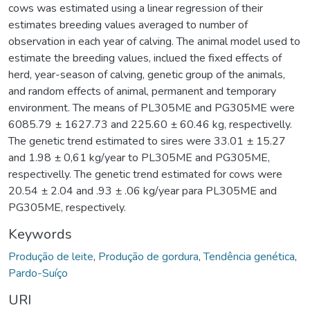
cows was estimated using a linear regression of their
estimates breeding values averaged to number of
observation in each year of calving. The animal model used to
estimate the breeding values, inclued the fixed effects of
herd, year-season of calving, genetic group of the animals,
and random effects of animal, permanent and temporary
environment. The means of PL305ME and PG305ME were
6085.79 ± 1627.73 and 225.60 ± 60.46 kg, respectivelly.
The genetic trend estimated to sires were 33.01 ± 15.27
and 1.98 ± 0,61 kg/year to PL305ME and PG305ME,
respectivelly. The genetic trend estimated for cows were
20.54 ± 2.04 and .93 ± .06 kg/year para PL305ME and
PG305ME, respectively.
Keywords
Produção de leite
,
Produção de gordura
,
Tendência genética
,
Pardo-Suíço
URI