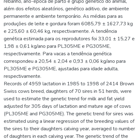
rebanho, ano-época de parto e grupo genético do animal,
além dos efeitos aleatórios, genético aditivo, de ambiente
permanente e ambiente temporário. As médias para as
produções de leite e gordura foram 6085,79 ± 1627,73 kg
e 225,60 ± 60,46 kg, respectivamente. A tendência
genética estimada para os reprodutores foi 33,01 ± 15,27 e
1,98 ± 0,61 kg/ano para PL305ME e PG305ME,
respectivamente. Para vacas a tendência genética
correspondeu a 20,54 ± 2,04 e 0,93 ± 0,06 kg/ano para
PL305ME e PG305ME, ajustadas para idade adulta,
respectivamente.
Records of 4959 lactation in 1985 to 1998 of 2414 Brown
Swiss cows breed, daughters of 70 sires in 51 herds, were
used to estimate the genetic trend for milk and fat yield
adjusted for 305 days of lactation and mature age of cows
(PL305ME and PG305ME). The genetic trend for sires was
estimated using a linear regression of the breeding values of
the sires to their daughters calving year, averaged to number
of daughters in each calving year. The genetic trend of the