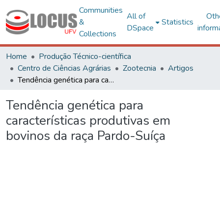
Communities
All of
Oth
&
Statistics
DSpace
inform
Collections
Home
Produção Técnico-científica
Centro de Ciências Agrárias
Zootecnia
Artigos
Tendência genética para características produtivas em bovinos da raça Pardo-Suíça
Tendência genética para
características produtivas em
bovinos da raça Pardo-Suíça