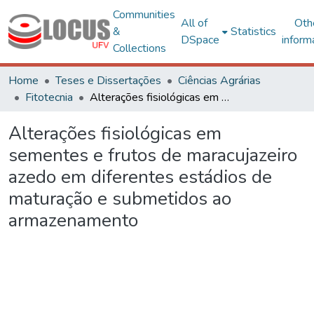
Communities
All of
Oth
&
Statistics
DSpace
inform
Collections
Home
Teses e Dissertações
Ciências Agrárias
Fitotecnia
Alterações fisiológicas em sementes e frutos de maracujazeiro azedo em diferentes estádios de maturação e submetidos ao armazenamento
Alterações fisiológicas em
sementes e frutos de maracujazeiro
azedo em diferentes estádios de
maturação e submetidos ao
armazenamento