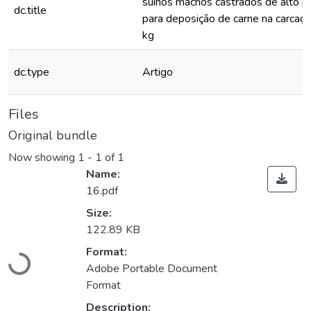
suínos machos castrados de alto po
dc.title
para deposição de carne na carcaç
kg
dc.type
Artigo
Files
Original bundle
Now showing
1 - 1 of 1
Name:
16.pdf
Size:
122.89 KB
Format:
Loading...
Adobe Portable Document
Format
Description: