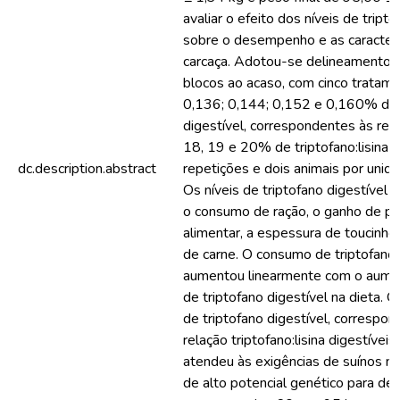
avaliar o efeito dos níveis de tripto
sobre o desempenho e as caracterí
carcaça. Adotou-se delineamento 
blocos ao acaso, com cinco tratam
0,136; 0,144; 0,152 e 0,160% de 
digestível, correspondentes às rel
18, 19 e 20% de triptofano:lisina d
dc.description.abstract
repetições e dois animais por unid
Os níveis de triptofano digestível 
o consumo de ração, o ganho de pe
alimentar, a espessura de toucinho
de carne. O consumo de triptofano 
aumentou linearmente com o aumen
de triptofano digestível na dieta. 
de triptofano digestível, correspo
relação triptofano:lisina digestívei
atendeu às exigências de suínos m
de alto potencial genético para de