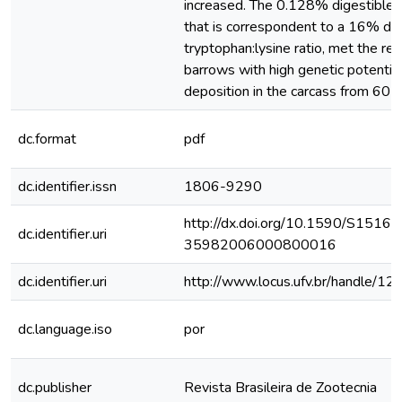
increased. The 0.128% digestible t
that is correspondent to a 16% dig
tryptophan:lysine ratio, met the re
barrows with high genetic potential
deposition in the carcass from 60 t
dc.format
pdf
dc.identifier.issn
1806-9290
http://dx.doi.org/10.1590/S1516-
dc.identifier.uri
35982006000800016
dc.identifier.uri
http://www.locus.ufv.br/handle/
dc.language.iso
por
dc.publisher
Revista Brasileira de Zootecnia