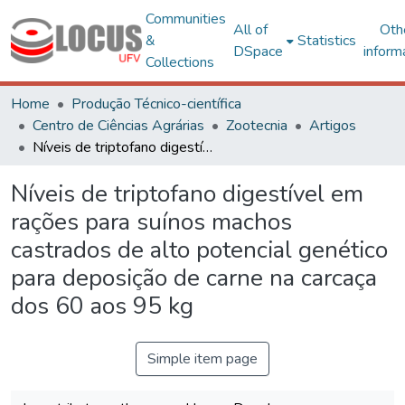
Communities
All of
Oth
&
Statistics
DSpace
inform
Collections
Home
Produção Técnico-científica
Centro de Ciências Agrárias
Zootecnia
Artigos
Níveis de triptofano digestível em rações para suínos machos castrados de alto potencial genético para deposição de carne na carcaça dos 60 aos 95 kg
Níveis de triptofano digestível em
rações para suínos machos
castrados de alto potencial genético
para deposição de carne na carcaça
dos 60 aos 95 kg
Simple item page