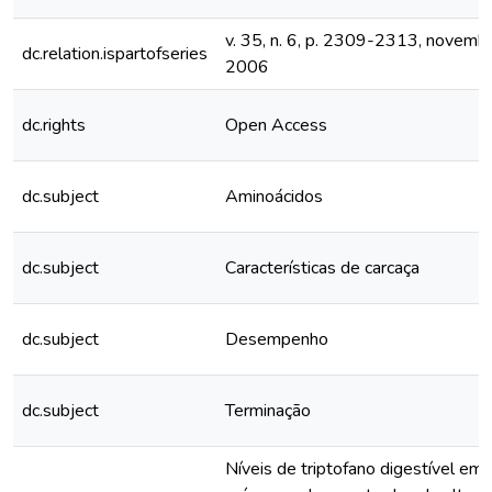
v. 35, n. 6, p. 2309-2313, novem
dc.relation.ispartofseries
2006
dc.rights
Open Access
dc.subject
Aminoácidos
dc.subject
Características de carcaça
dc.subject
Desempenho
dc.subject
Terminação
Níveis de triptofano digestível em 