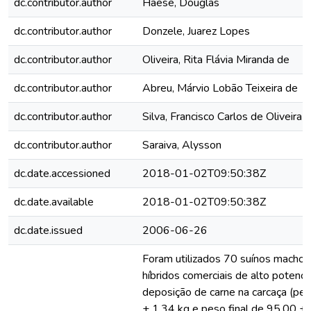
dc.contributor.author
Haese, Douglas
dc.contributor.author
Donzele, Juarez Lopes
dc.contributor.author
Oliveira, Rita Flávia Miranda de
dc.contributor.author
Abreu, Márvio Lobão Teixeira de
dc.contributor.author
Silva, Francisco Carlos de Oliveira
dc.contributor.author
Saraiva, Alysson
dc.date.accessioned
2018-01-02T09:50:38Z
dc.date.available
2018-01-02T09:50:38Z
dc.date.issued
2006-06-26
Foram utilizados 70 suínos machos
híbridos comerciais de alto potenci
deposição de carne na carcaça (peso
± 1,34 kg e peso final de 95,00 ± 