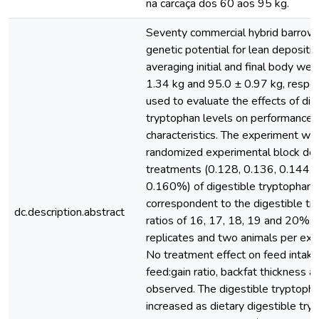
na carcaça dos 60 aos 95 kg.
Seventy commercial hybrid barrows
genetic potential for lean depositio
averaging initial and final body wei
1.34 kg and 95.0 ± 0.97 kg, respec
used to evaluate the effects of die
tryptophan levels on performance 
characteristics. The experiment wa
randomized experimental block des
treatments (0.128, 0.136, 0.144, 
0.160%) of digestible tryptophan, t
correspondent to the digestible tr
dc.description.abstract
ratios of 16, 17, 18, 19 and 20%, 
replicates and two animals per expe
No treatment effect on feed intake,
feed:gain ratio, backfat thickness a
observed. The digestible tryptophan
increased as dietary digestible try