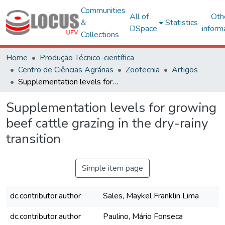
Communities
All of
Oth
&
Statistics
DSpace
inform
Collections
Home
Produção Técnico-científica
Centro de Ciências Agrárias
Zootecnia
Artigos
Supplementation levels for growing beef cattle grazing in the dry-rainy transition
Supplementation levels for growing
beef cattle grazing in the dry-rainy
transition
Simple item page
dc.contributor.author
Sales, Maykel Franklin Lima
dc.contributor.author
Paulino, Mário Fonseca