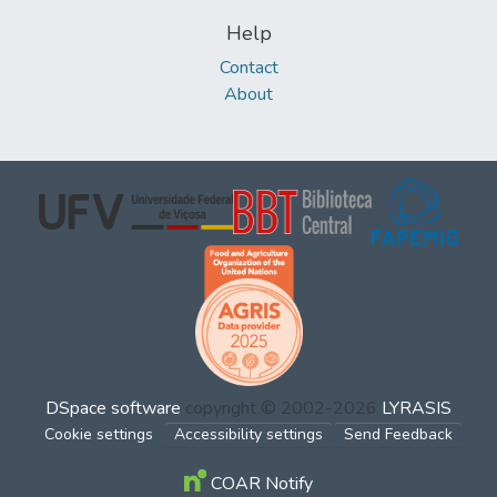
Help
Contact
About
DSpace software
copyright © 2002-2026
LYRASIS
Cookie settings
Accessibility settings
Send Feedback
COAR Notify