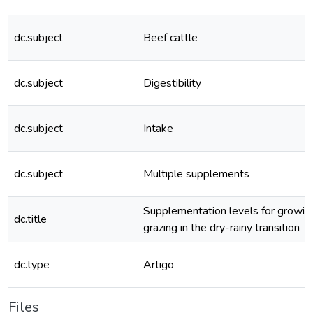
dc.subject
Beef cattle
dc.subject
Digestibility
dc.subject
Intake
dc.subject
Multiple supplements
Supplementation levels for growing
dc.title
grazing in the dry-rainy transition
dc.type
Artigo
Files