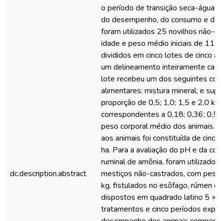
o período de transição seca-águas.
do desempenho, do consumo e da di
foram utilizados 25 novilhos não-
idade e peso médio iniciais de 11
divididos em cinco lotes de cinco a
um delineamento inteiramente casu
lote recebeu um dos seguintes c
alimentares: mistura mineral; e su
proporção de 0,5; 1,0; 1,5 e 2,0 kg/
correspondentes a 0,18; 0,36; 0,
peso corporal médio dos animais. 
aos animais foi constituída de cinc
ha. Para a avaliação do pH e da co
ruminal de amônia, foram utilizados
dc.description.abstract
mestiços não-castrados, com pes
kg, fistulados no esôfago, rúmen 
dispostos em quadrado latino 5 × 
tratamentos e cinco períodos expe