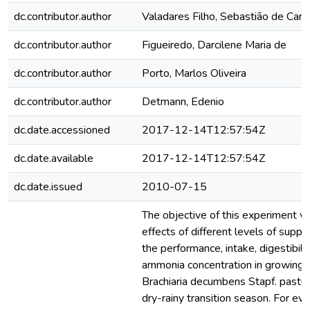
dc.contributor.author
Valadares Filho, Sebastião de Ca
dc.contributor.author
Figueiredo, Darcilene Maria de
dc.contributor.author
Porto, Marlos Oliveira
dc.contributor.author
Detmann, Edenio
dc.date.accessioned
2017-12-14T12:57:54Z
dc.date.available
2017-12-14T12:57:54Z
dc.date.issued
2010-07-15
The objective of this experiment w
effects of different levels of supp
the performance, intake, digestibil
ammonia concentration in growing b
Brachiaria decumbens Stapf. pastur
dry-rainy transition season. For eva