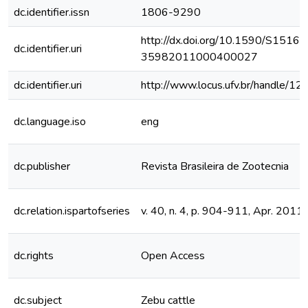
dc.identifier.issn
1806-9290
http://dx.doi.org/10.1590/S1516-
dc.identifier.uri
35982011000400027
dc.identifier.uri
http://www.locus.ufv.br/handle/
dc.language.iso
eng
dc.publisher
Revista Brasileira de Zootecnia
dc.relation.ispartofseries
v. 40, n. 4, p. 904-911, Apr. 2011
dc.rights
Open Access
dc.subject
Zebu cattle