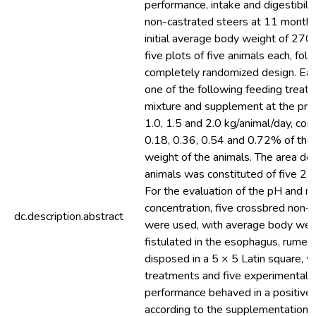
performance, intake and digestibili
non-castrated steers at 11 months
initial average body weight of 270 
five plots of five animals each, fol
completely randomized design. Eac
one of the following feeding treat
mixture and supplement at the prop
1.0, 1.5 and 2.0 kg/animal/day, cor
0.18, 0.36, 0.54 and 0.72% of the
weight of the animals. The area de
animals was constituted of five 2.
For the evaluation of the pH and 
concentration, five crossbred non-
dc.description.abstract
were used, with average body weig
fistulated in the esophagus, rume
disposed in a 5 × 5 Latin square, wi
treatments and five experimental p
performance behaved in a positive 
according to the supplementation l