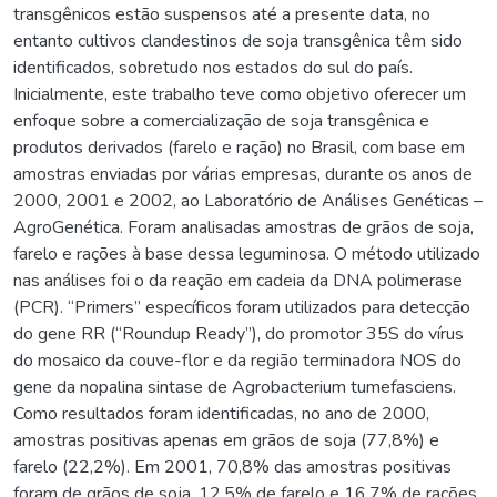
transgênicos estão suspensos até a presente data, no
entanto cultivos clandestinos de soja transgênica têm sido
identificados, sobretudo nos estados do sul do país.
Inicialmente, este trabalho teve como objetivo oferecer um
enfoque sobre a comercialização de soja transgênica e
produtos derivados (farelo e ração) no Brasil, com base em
amostras enviadas por várias empresas, durante os anos de
2000, 2001 e 2002, ao Laboratório de Análises Genéticas –
AgroGenética. Foram analisadas amostras de grãos de soja,
farelo e rações à base dessa leguminosa. O método utilizado
nas análises foi o da reação em cadeia da DNA polimerase
(PCR). “Primers” específicos foram utilizados para detecção
do gene RR (“Roundup Ready”), do promotor 35S do vírus
do mosaico da couve-flor e da região terminadora NOS do
gene da nopalina sintase de Agrobacterium tumefasciens.
Como resultados foram identificadas, no ano de 2000,
amostras positivas apenas em grãos de soja (77,8%) e
farelo (22,2%). Em 2001, 70,8% das amostras positivas
foram de grãos de soja, 12,5% de farelo e 16,7% de rações