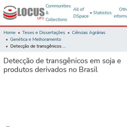
Communities
All of
Oth
&
Statistics
DSpace
inform
Collections
Home
Teses e Dissertações
Ciências Agrárias
Genética e Melhoramento
Detecção de transgênicos em soja e produtos derivados no Brasil
Detecção de transgênicos em soja e
produtos derivados no Brasil
oading...