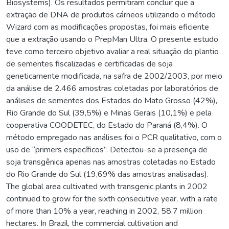
Biosystems). Os resultados permitiram concluir que a
extração de DNA de produtos cárneos utilizando o método
Wizard com as modificações propostas, foi mais eficiente
que a extração usando o PrepMan Ultra. O presente estudo
teve como terceiro objetivo avaliar a real situação do plantio
de sementes fiscalizadas e certificadas de soja
geneticamente modificada, na safra de 2002/2003, por meio
da análise de 2.466 amostras coletadas por laboratórios de
análises de sementes dos Estados do Mato Grosso (42%),
Rio Grande do Sul (39,5%) e Minas Gerais (10,1%) e pela
cooperativa COODETEC, do Estado do Paraná (8,4%). O
método empregado nas análises foi o PCR qualitativo, com o
uso de “primers específicos”. Detectou-se a presença de
soja transgênica apenas nas amostras coletadas no Estado
do Rio Grande do Sul (19,69% das amostras analisadas).
The global area cultivated with transgenic plants in 2002
continued to grow for the sixth consecutive year, with a rate
of more than 10% a year, reaching in 2002, 58.7 million
hectares. In Brazil, the commercial cultivation and