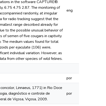
ulations in the software CAPTURE®.
ely, 6.75 4.75 2.87. The monitoring of
eng
accompannied randomly, at irregular
 for radio tracking suggest that the
mallest range described already for
due to the possible unusual behavior of
es of semen of five cougars in captivity
ty. The medium values found for total
zoids per ejaculate (106) were,
icant individual variation. However, as
ta from other species of wild felines.
por
oncolor, Linnaeus, 1771) in Rio Doce
gia, diagnóstico e controle de
por
eral de Viçosa, Viçosa, 2009.