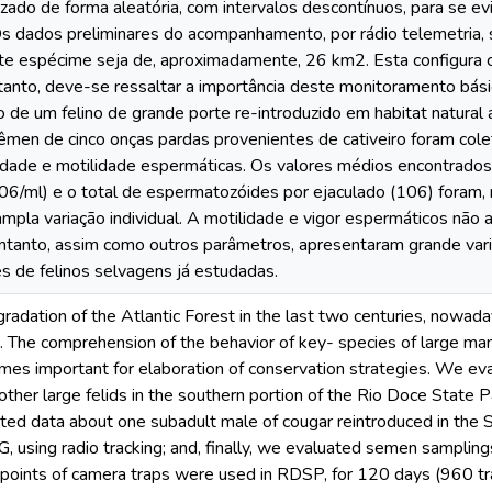
zado de forma aleatória, com intervalos descontínuos, para se ev
Os dados preliminares do acompanhamento, por rádio telemetria, 
este espécime seja de, aproximadamente, 26 km2. Esta configura c
anto, deve-se ressaltar a importância deste monitoramento básico
de um felino de grande porte re-introduzido em habitat natural 
men de cinco onças pardas provenientes de cativeiro foram cole
lidade e motilidade espermáticas. Os valores médios encontrados 
06/ml) e o total de espermatozóides por ejaculado (106) foram,
mpla variação individual. A motilidade e vigor espermáticos não
 entanto, assim como outros parâmetros, apresentaram grande v
s de felinos selvagens já estudadas.
radation of the Atlantic Forest in the last two centuries, nowada
e. The comprehension of the behavior of key- species of large m
mes important for elaboration of conservation strategies. We eva
other large felids in the southern portion of the Rio Doce State P
ted data about one subadult male of cougar reintroduced in the 
, using radio tracking; and, finally, we evaluated semen sampling
points of camera traps were used in RDSP, for 120 days (960 tra