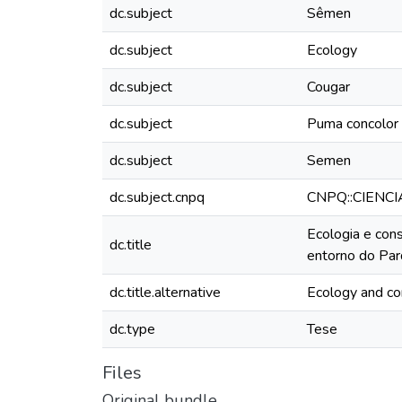
dc.subject
Sêmen
dc.subject
Ecology
dc.subject
Cougar
dc.subject
Puma concolor
dc.subject
Semen
dc.subject.cnpq
CNPQ::CIENC
Ecologia e con
dc.title
entorno do Par
dc.title.alternative
Ecology and co
dc.type
Tese
Files
Original bundle