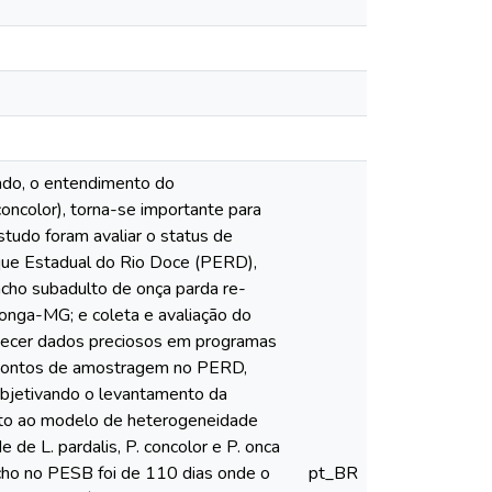
ado, o entendimento do
ncolor), torna-se importante para
tudo foram avaliar o status de
rque Estadual do Rio Doce (PERD),
cho subadulto de onça parda re-
onga-MG; e coleta e avaliação do
rnecer dados preciosos em programas
8 pontos de amostragem no PERD,
objetivando o levantamento da
nto ao modelo de heterogeneidade
e L. pardalis, P. concolor e P. onca
ho no PESB foi de 110 dias onde o
pt_BR