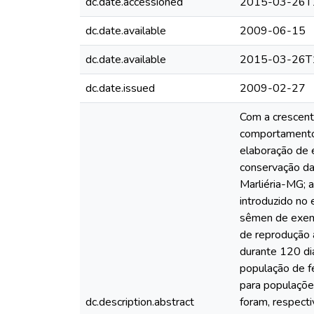
dc.date.accessioned
2015-03-26T
dc.date.available
2009-06-15
dc.date.available
2015-03-26T
dc.date.issued
2009-02-27
Com a crescent
comportamento 
elaboração de 
conservação da
Marliéria-MG; 
introduzido no
sêmen de exemp
de reprodução 
durante 120 di
população de f
para populaçõe
dc.description.abstract
foram, respect