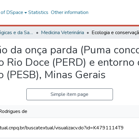
l of DSpace
Statistics
Other information
Ciências Biológicas e da Saúde
Medicina Veterinária
ão da onça parda (Puma conco
o Rio Doce (PERD) e entorno
o (PESB), Minas Gerais
Simple item page
Rodrigues de
xtual.cnpq.br/buscatextual/visualizacv.do?id=K4791114T9