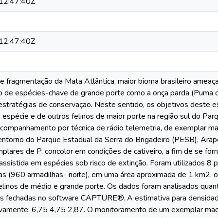
12:47:40Z
12:47:40Z
e fragmentação da Mata Atlântica, maior bioma brasileiro ameaç
de espécies-chave de grande porte como a onça parda (Puma co
estratégias de conservação. Neste sentido, os objetivos deste es
 espécie e de outros felinos de maior porte na região sul do Pa
acompanhamento por técnica de rádio telemetria, de exemplar ma
 entorno do Parque Estadual da Serra do Brigadeiro (PESB), Arap
lares de P. concolor em condições de cativeiro, a fim de se fo
assistida em espécies sob risco de extinção. Foram utilizados 
as (960 armadilhas- noite), em uma área aproximada de 1 km2, 
elinos de médio e grande porte. Os dados foram analisados qua
s fechadas no software CAPTURE®. A estimativa para densidade d
ivamente: 6,75 4,75 2,87. O monitoramento de um exemplar mac