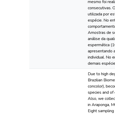
mesmo foi reali
consecutivas. 
utilizada por 
espécie. No ent
comportamento 
Amostras de sê
análise da qua
espermática (1
apresentando a
individual. No
demais espécie
Due to high deg
Brazilian Biom
concolor), beco
species and of 
Also, we collec
in Araponga, MG
Eight sampling 