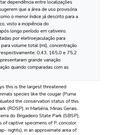
itar dependência entre localizações
sugerem que a área de uso provisória
omo o menor índice já descrito para a
, visto a incipiência do
após longo período em cativeiro.
tadas por eletroejaculação para
para volume total (ml), concentração
 respectivamente: 0,43, 165,0 e 75,2
 apresentaram grande variação
ariação quando comparadas com as
ys this is the largest threatened
ammals species like the cougar (Puma
luated the conservation status of this
ark (RDSP), in Marliéria, Minas Gerais.
Serra do Brigadeiro State Park (SBSP),
s of captive specimens of P. concolor.
p- nights), in an approximate area of