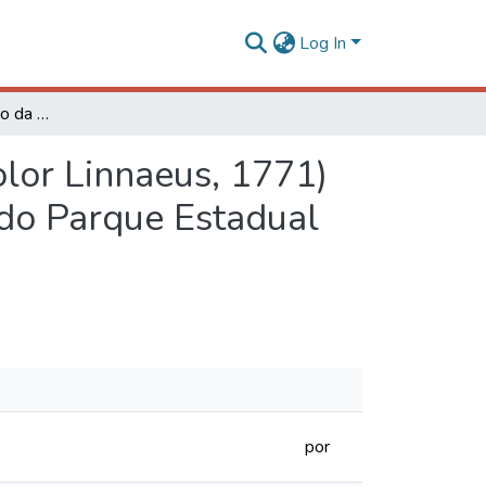
Log In
Ecologia e conservação da onça parda (Puma concolor Linnaeus, 1771) no Parque Estadual do Rio Doce (PERD) e entorno do Parque Estadual da Serra do Brigadeiro (PESB), Minas Gerais
lor Linnaeus, 1771)
 do Parque Estadual
por