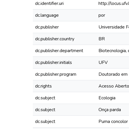
dc.identifier.uri
http://locus.u
dc.language
por
dc.publisher
Universidade F
dc.publisher.country
BR
dc.publisher.department
Biotecnologia, 
dc.publisher.initials
UFV
dc.publisher.program
Doutorado em M
dc.rights
Acesso Abert
dc.subject
Ecologia
dc.subject
Onça parda
dc.subject
Puma concolor