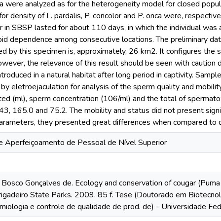
a were analyzed as for the heterogeneity model for closed pop
or density of L. pardalis, P. concolor and P. onca were, respectiv
 in SBSP lasted for about 110 days, in which the individual was 
void dependence among consecutive locations. The preliminary data
 by this specimen is, approximately, 26 km2. It configures the s
owever, the relevance of this result should be seen with caution 
ntroduced in a natural habitat after long period in captivity. Sampl
by eletroejaculation for analysis of the sperm quality and mobili
ed (ml), sperm concentration (106/ml) and the total of spermato
.43, 165.0 and 75.2. The mobility and status did not present signif
arameters, they presented great differences when compared to da
 Aperfeiçoamento de Pessoal de Nível Superior
osco Gonçalves de. Ecology and conservation of cougar (Puma c
rigadeiro State Parks. 2009. 85 f. Tese (Doutorado em Biotecnolo
iologia e controle de qualidade de prod. de) - Universidade Fed