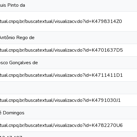
uis Pinto da
xtual.cnpq.br/buscatextual/visualizacv.do?id=K4798314Z0
 Antônio Rego de
xtual.cnpq.br/buscatextual/visualizacv.do?id=K4701637D5
osco Gonçalves de
xtual.cnpq.br/buscatextual/visualizacv.do?id=K4711411D1
xtual.cnpq.br/buscatextual/visualizacv.do?id=K4791030J1
sé Domingos
xtual.cnpq.br/buscatextual/visualizacv.do?id=K4782270U6