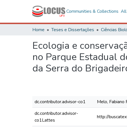
Communities & Collections
Al
Home
Teses e Dissertações
Ecologia e conservaç
no Parque Estadual d
da Serra do Brigadeir
dc.contributor.advisor-co1
Melo, Fabiano 
dc.contributor.advisor-
http://buscate
co1Lattes