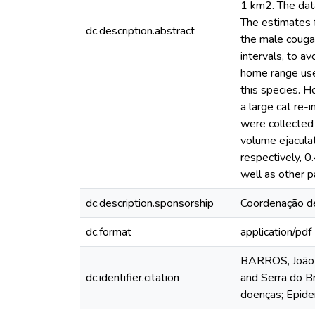
1 km2. The dat
The estimates f
dc.description.abstract
the male cougar
intervals, to a
home range used
this species. H
a large cat re-i
were collected 
volume ejaculat
respectively, 0
well as other p
dc.description.sponsorship
Coordenação de
dc.format
application/pdf
BARROS, João B
dc.identifier.citation
and Serra do B
doenças; Epidem