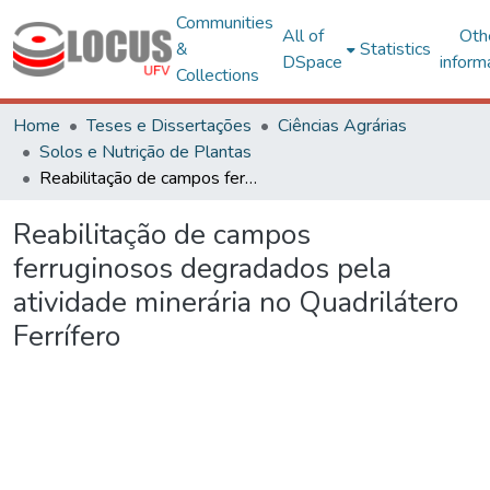
Communities
All of
Oth
&
Statistics
DSpace
inform
Collections
Home
Teses e Dissertações
Ciências Agrárias
Solos e Nutrição de Plantas
Reabilitação de campos ferruginosos degradados pela atividade minerária no Quadrilátero Ferrífero
Reabilitação de campos
ferruginosos degradados pela
atividade minerária no Quadrilátero
Ferrífero