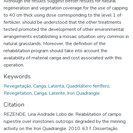
Although the results suggest better results for natural
regeneration and vegetation coverage for the use of capping
to 40 cm thick using dose corresponding to the level 1 of
fertilizer, should be understood that the other treatments
tested promoted the development of other environmental
arrangements establishing a mosaic situation very common in
natural grasslands. Moreover, the definition of the
rehabilitation program should take into account the
availability of material canga and cost associated with this
operation.
Keywords
Revegetação
,
Canga
,
Laterita
,
Quadrilátero ferrífero
,
Revegetation
,
Canga
,
Laterite
,
Iron Quadrangle
Citation
REZENDE, Lina Andrade Lobo de. Reabilitation of campo
rupestre over ironstones outcrops degraded by the minning
activity on the Iron Quadrangle. 2010. 63 f. Dissertação