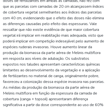
doses de fertilizantes em ambas as camadas, não fez com
que as parcelas com camadas de 20 cm alcançassem índices
de cobertura vegetal semelhantes aos índices das parcelas
com 40 cm, evidenciando que o efeito das doses não elimina
as diferenças causadas pelo efeito das espessuras. Vale
ressaltar que não existe evidência de que maior cobertura
vegetal irá implicar em reabilitação mais adequada, visto que
poderá implicar em competição indesejável pelo aumento de
espécies ruderais invasoras. Houve aumento linear da
produção da biomassa da parte aérea de Melinis multiflora
em resposta aos níveis de adubação. Os substratos
expostos nos taludes apresentam características químicas
limitantes ao desenvolvimento da vegetação e a aplicação
de fertilizantes no material de canga, originalmente pobre,
favoreceu a colonização dessa espécie invasora nas parcelas.
As médias da produção da biomassa da parte aérea de
Melinis multiflora em função da espessura da camada de
cobertura (canga + topsoil) apresentaram diferença
significativa a partir da dose correspondente ao uso de 60%