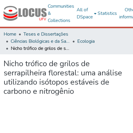
Communities
All of
Oth
&
Statistics
DSpace
inform
Collections
Home
Teses e Dissertações
Ciências Biológicas e da Saúde
Ecologia
Nicho trófico de grilos de serrapilheira florestal: uma análise utilizando isótopos estáveis de carbono e nitrogênio
Nicho trófico de grilos de
serrapilheira florestal: uma análise
utilizando isótopos estáveis de
carbono e nitrogênio