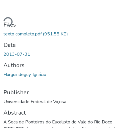
Loading...
Files
texto completo.pdf
(951.55 KB)
Date
2013-07-31
Authors
Harguindeguy, Ignácio
Publisher
Universidade Federal de Viçosa
Abstract
A Seca de Ponteiros do Eucalipto do Vale do Rio Doce