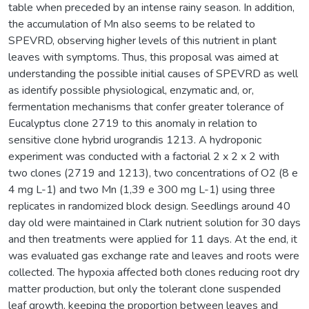
table when preceded by an intense rainy season. In addition,
the accumulation of Mn also seems to be related to
SPEVRD, observing higher levels of this nutrient in plant
leaves with symptoms. Thus, this proposal was aimed at
understanding the possible initial causes of SPEVRD as well
as identify possible physiological, enzymatic and, or,
fermentation mechanisms that confer greater tolerance of
Eucalyptus clone 2719 to this anomaly in relation to
sensitive clone hybrid urograndis 1213. A hydroponic
experiment was conducted with a factorial 2 x 2 x 2 with
two clones (2719 and 1213), two concentrations of O2 (8 e
4 mg L-1) and two Mn (1,39 e 300 mg L-1) using three
replicates in randomized block design. Seedlings around 40
day old were maintained in Clark nutrient solution for 30 days
and then treatments were applied for 11 days. At the end, it
was evaluated gas exchange rate and leaves and roots were
collected. The hypoxia affected both clones reducing root dry
matter production, but only the tolerant clone suspended
leaf growth, keeping the proportion between leaves and