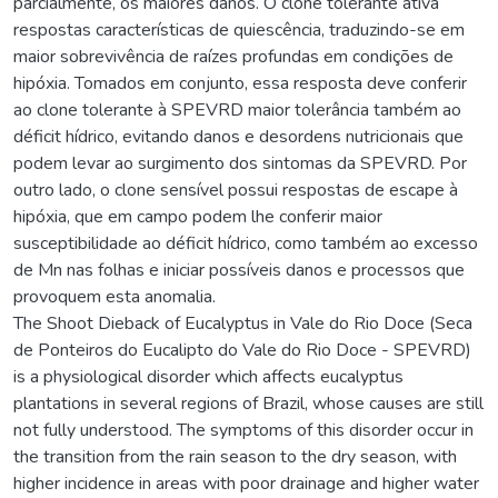
parcialmente, os maiores danos. O clone tolerante ativa
respostas características de quiescência, traduzindo-se em
maior sobrevivência de raízes profundas em condições de
hipóxia. Tomados em conjunto, essa resposta deve conferir
ao clone tolerante à SPEVRD maior tolerância também ao
déficit hídrico, evitando danos e desordens nutricionais que
podem levar ao surgimento dos sintomas da SPEVRD. Por
outro lado, o clone sensível possui respostas de escape à
hipóxia, que em campo podem lhe conferir maior
susceptibilidade ao déficit hídrico, como também ao excesso
de Mn nas folhas e iniciar possíveis danos e processos que
provoquem esta anomalia.
The Shoot Dieback of Eucalyptus in Vale do Rio Doce (Seca
de Ponteiros do Eucalipto do Vale do Rio Doce - SPEVRD)
is a physiological disorder which affects eucalyptus
plantations in several regions of Brazil, whose causes are still
not fully understood. The symptoms of this disorder occur in
the transition from the rain season to the dry season, with
higher incidence in areas with poor drainage and higher water