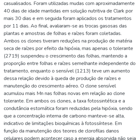
casualisados. Foram utilizadas mudas com aproximadamente
40 dias de idade mantidas em solução nutritiva de Clark por
mais 30 dias e em seguida foram aplicados os tratamentos
por 11 dias. Ao final, avaliaram-se as trocas gasosas das
plantas e amostras de folhas e raízes foram coletadas.
Ambos os clones tiveram reduções na produção de matéria
seca de raízes por efeito da hipóxia, mas apenas o tolerante
(2719) suspendeu o crescimento das folhas, mantendo a
proporção entre folhas e raízes semelhante independente do
tratamento, enquanto o sensível (1213) teve um aumento
dessa relação devido à queda de produção de raízes e
manutenção do crescimento aéreo. O clone sensível
acumulou mais Mn nas folhas novas em relação ao clone
tolerante. Em ambos os clones, a taxa fotossintética e a
condutância estomática foram reduzidas pela hipóxia, sendo
que a concentração interna de carbono manteve-se alta,
indicativo de limitações bioquímicas à fotossíntese. Em
função da manutenção dos teores de clorofilas danos
celulares podem acontecer caso a energia absorvida não seja