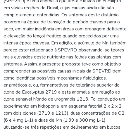
(SPEVRD) é uma anomalia que afeta cultivos de eucalipto
em várias regiões do Brasil, cujas causas ainda não são
completamente entendidas. Os sintomas deste distúrbio
ocorrem na época de transição do período chuvoso para o
seco, em maior incidência em áreas com drenagem deficiente
e elevação do lençol freático quando precedidos por uma
intensa época chuvosa. Em adição, o acúmulo de Mn também
parece estar relacionado à SPEVRD, observando-se teores
mais elevados deste nutriente nas folhas das plantas com
sintomas. Assim, a presente proposta teve como objetivo
compreender as possíveis causas iniciais da SPEVRD bem
como identificar possíveis mecanismos fisiológicos,
enzimáticos e, ou, fermentativos de tolerância superior do
clone de Eucalyptus 2719 a esta anomalia, em relação ao
clone sensível híbrido de urograndis 1213. Foi conduzido um
experimento em hidroponia, em esquema fatorial 2 x 2 x 2
com dois clones (2719 e 1213), duas concentrações de O2
(8 e 4 mg L-1) e duas de Mn (1,39 e 300 mg L-1),
utilizando-se três repetições em delineamento em blocos