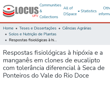
Communities
All of
Oth
&
Statistics
DSpace
inform
Collections
Home
Teses e Dissertações
Ciências Agrárias
Solos e Nutrição de Plantas
Respostas fisiológicas à hipóxia e a manganês em clones de eucalipto com tolerância diferencial à Seca de Ponteiros do Vale do Rio Doce
Respostas fisiológicas à hipóxia e a
manganês em clones de eucalipto
com tolerância diferencial à Seca de
Ponteiros do Vale do Rio Doce