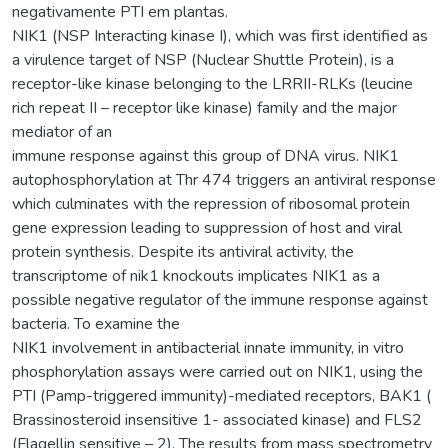
negativamente PTI em plantas.
NIK1 (NSP Interacting kinase I), which was first identified as
a virulence target of NSP (Nuclear Shuttle Protein), is a
receptor-like kinase belonging to the LRRII-RLKs (leucine
rich repeat II – receptor like kinase) family and the major
mediator of an
immune response against this group of DNA virus. NIK1
autophosphorylation at Thr 474 triggers an antiviral response
which culminates with the repression of ribosomal protein
gene expression leading to suppression of host and viral
protein synthesis. Despite its antiviral activity, the
transcriptome of nik1 knockouts implicates NIK1 as a
possible negative regulator of the immune response against
bacteria. To examine the
NIK1 involvement in antibacterial innate immunity, in vitro
phosphorylation assays were carried out on NIK1, using the
PTI (Pamp-triggered immunity)-mediated receptors, BAK1 (
Brassinosteroid insensitive 1- associated kinase) and FLS2
(Flagellin sensitive – 2). The results from mass spectrometry