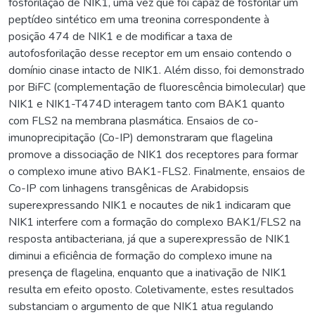
fosforilação de NIK1, uma vez que foi capaz de fosforilar um
peptídeo sintético em uma treonina correspondente à
posição 474 de NIK1 e de modificar a taxa de
autofosforilação desse receptor em um ensaio contendo o
domínio cinase intacto de NIK1. Além disso, foi demonstrado
por BiFC (complementação de fluorescência bimolecular) que
NIK1 e NIK1-T474D interagem tanto com BAK1 quanto
com FLS2 na membrana plasmática. Ensaios de co-
imunoprecipitação (Co-IP) demonstraram que flagelina
promove a dissociação de NIK1 dos receptores para formar
o complexo imune ativo BAK1-FLS2. Finalmente, ensaios de
Co-IP com linhagens transgênicas de Arabidopsis
superexpressando NIK1 e nocautes de nik1 indicaram que
NIK1 interfere com a formação do complexo BAK1/FLS2 na
resposta antibacteriana, já que a superexpressão de NIK1
diminui a eficiência de formação do complexo imune na
presença de flagelina, enquanto que a inativação de NIK1
resulta em efeito oposto. Coletivamente, estes resultados
substanciam o argumento de que NIK1 atua regulando