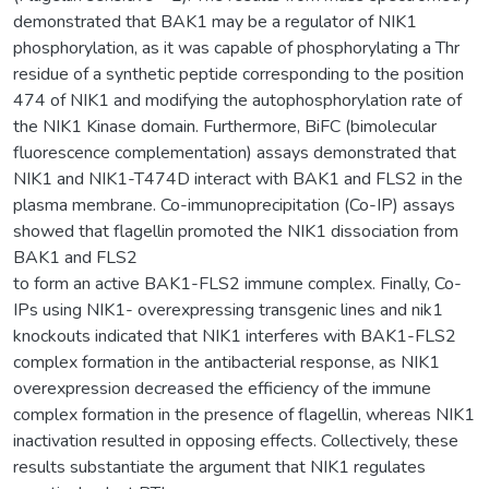
demonstrated that BAK1 may be a regulator of NIK1
phosphorylation, as it was capable of phosphorylating a Thr
residue of a synthetic peptide corresponding to the position
474 of NIK1 and modifying the autophosphorylation rate of
the NIK1 Kinase domain. Furthermore, BiFC (bimolecular
fluorescence complementation) assays demonstrated that
NIK1 and NIK1-T474D interact with BAK1 and FLS2 in the
plasma membrane. Co-immunoprecipitation (Co-IP) assays
showed that flagellin promoted the NIK1 dissociation from
BAK1 and FLS2
to form an active BAK1-FLS2 immune complex. Finally, Co-
IPs using NIK1- overexpressing transgenic lines and nik1
knockouts indicated that NIK1 interferes with BAK1-FLS2
complex formation in the antibacterial response, as NIK1
overexpression decreased the efficiency of the immune
complex formation in the presence of flagellin, whereas NIK1
inactivation resulted in opposing effects. Collectively, these
results substantiate the argument that NIK1 regulates