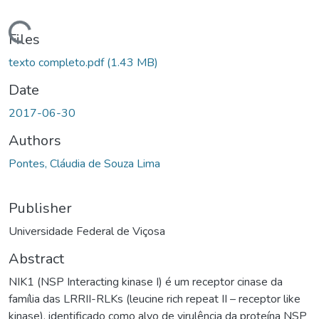
ding...
Files
texto completo.pdf
(1.43 MB)
Date
2017-06-30
Authors
Pontes, Cláudia de Souza Lima
Publisher
Universidade Federal de Viçosa
Abstract
NIK1 (NSP Interacting kinase I) é um receptor cinase da
família das LRRII-RLKs (leucine rich repeat II – receptor like
kinase), identificado como alvo de virulência da proteína NSP