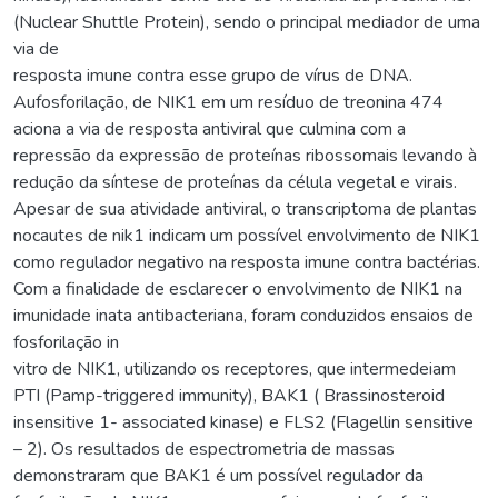
(Nuclear Shuttle Protein), sendo o principal mediador de uma
via de
resposta imune contra esse grupo de vírus de DNA.
Aufosforilação, de NIK1 em um resíduo de treonina 474
aciona a via de resposta antiviral que culmina com a
repressão da expressão de proteínas ribossomais levando à
redução da síntese de proteínas da célula vegetal e virais.
Apesar de sua atividade antiviral, o transcriptoma de plantas
nocautes de nik1 indicam um possível envolvimento de NIK1
como regulador negativo na resposta imune contra bactérias.
Com a finalidade de esclarecer o envolvimento de NIK1 na
imunidade inata antibacteriana, foram conduzidos ensaios de
fosforilação in
vitro de NIK1, utilizando os receptores, que intermedeiam
PTI (Pamp-triggered immunity), BAK1 ( Brassinosteroid
insensitive 1- associated kinase) e FLS2 (Flagellin sensitive
– 2). Os resultados de espectrometria de massas
demonstraram que BAK1 é um possível regulador da