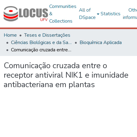
Communities
All of
Oth
&
Statistics
DSpace
inform
Collections
Home
Teses e Dissertações
Ciências Biológicas e da Saúde
Bioquímica Aplicada
Comunicação cruzada entre o receptor antiviral NIK1 e imunidade antibacteriana em plantas
Comunicação cruzada entre o
receptor antiviral NIK1 e imunidade
antibacteriana em plantas