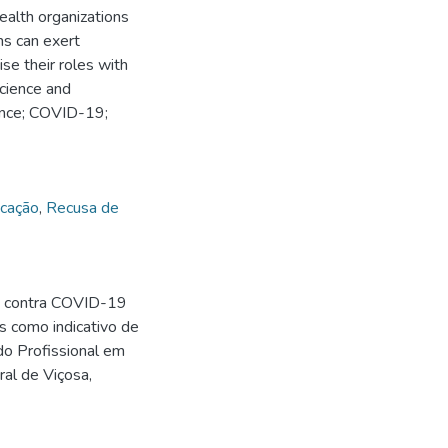
health organizations
ans can exert
ise their roles with
science and
ence; COVID-19;
icação
,
Recusa de
ão contra COVID-19
s como indicativo de
ado Profissional em
al de Viçosa,