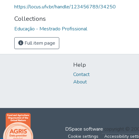
https://locus.ufv.br/handle/123456789/34250
Collections
Educação - Mestrado Profissional
Full item page
Help
Contact
About
DSpace software
copyright © 2
Cookie settings
Accessibility sett