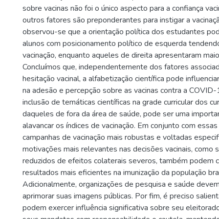
sobre vacinas não foi o único aspecto para a confiança vac
outros fatores são preponderantes para instigar a vacinaç
observou-se que a orientação política dos estudantes pod
alunos com posicionamento político de esquerda tendendo
vacinação, enquanto aqueles de direita apresentaram maio
Concluímos que, independentemente dos fatores associad
hesitação vacinal, a alfabetização científica pode influencia
na adesão e percepção sobre as vacinas contra a COVID-
inclusão de temáticas científicas na grade curricular dos c
daqueles de fora da área de saúde, pode ser uma importan
alavancar os índices de vacinação. Em conjunto com essas
campanhas de vacinação mais robustas e voltadas especi
motivações mais relevantes nas decisões vacinais, como su
reduzidos de efeitos colaterais severos, também podem co
resultados mais eficientes na imunização da população bras
Adicionalmente, organizações de pesquisa e saúde devem 
aprimorar suas imagens públicas. Por fim, é preciso salient
podem exercer influência significativa sobre seu eleitora