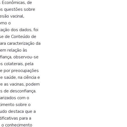
as Econômicas, de
sas questões sobre
esão vacinal,
como o
cação dos dados, foi
ise de Conteúdo de
para caracterização da
 em relação às
fiança, observou-se
s colaterais, pela
 e por preocupações
e saúde, na ciência e
re as vacinas, podem
s de desconfiança.
iarizados com o
cimento sobre o
tudo destaca que a
ificativas para a
, o conhecimento