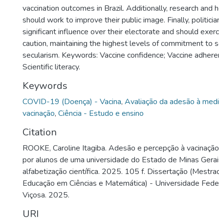
vaccination outcomes in Brazil. Additionally, research and 
should work to improve their public image. Finally, politici
significant influence over their electorate and should exerc
caution, maintaining the highest levels of commitment to 
secularism. Keywords: Vaccine confidence; Vaccine adher
Scientific literacy.
Keywords
COVID-19 (Doença) - Vacina
,
Avaliação da adesão à med
vacinação
,
Ciência - Estudo e ensino
Citation
ROOKE, Caroline Itagiba. Adesão e percepção à vacinaç
por alunos de uma universidade do Estado de Minas Gerai
alfabetização científica. 2025. 105 f. Dissertação (Mestr
Educação em Ciências e Matemática) - Universidade Feder
Viçosa. 2025.
URI