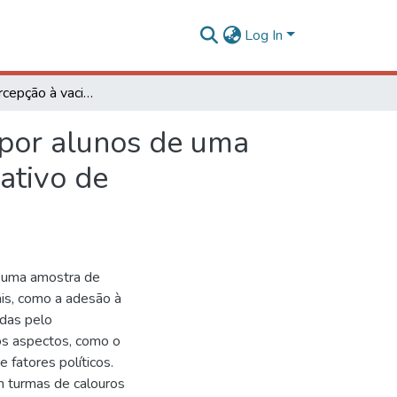
Log In
Adesão e percepção à vacinação contra COVID-19 por alunos de uma universidade do Estado de Minas Gerais como indicativo de alfabetização científica
por alunos de uma
ativo de
e uma amostra de
is, como a adesão à
adas pelo
ros aspectos, como o
 fatores políticos.
m turmas de calouros