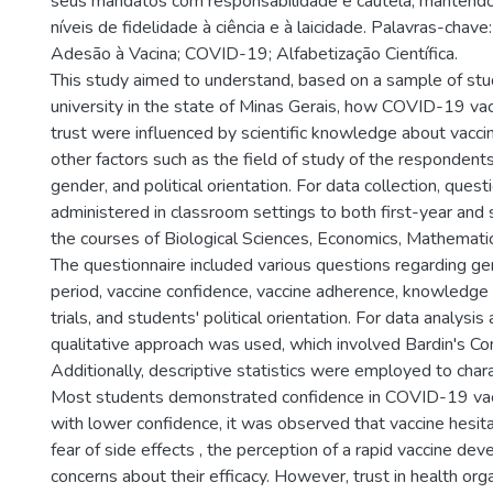
seus mandatos com responsabilidade e cautela, mantend
níveis de fidelidade à ciência e à laicidade. Palavras-chave:
Adesão à Vacina; COVID-19; Alfabetização Científica.
This study aimed to understand, based on a sample of stu
university in the state of Minas Gerais, how COVID-19 va
trust were influenced by scientific knowledge about vaccin
other factors such as the field of study of the respondent
gender, and political orientation. For data collection, ques
administered in classroom settings to both first-year and
the courses of Biological Sciences, Economics, Mathemati
The questionnaire included various questions regarding g
period, vaccine confidence, vaccine adherence, knowledge a
trials, and students' political orientation. For data analysis 
qualitative approach was used, which involved Bardin's Co
Additionally, descriptive statistics were employed to char
Most students demonstrated confidence in COVID-19 va
with lower confidence, it was observed that vaccine hesit
fear of side effects , the perception of a rapid vaccine de
concerns about their efficacy. However, trust in health orga