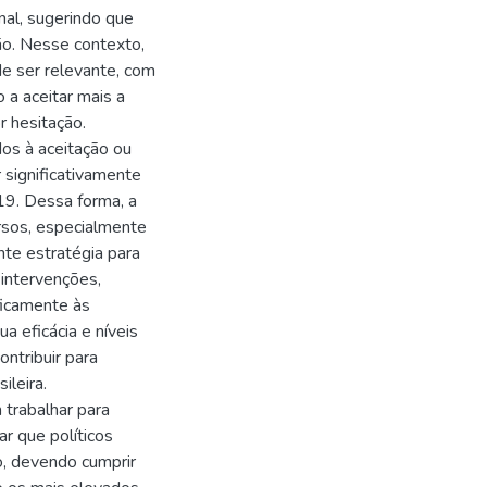
inal, sugerindo que
ão. Nesse contexto,
e ser relevante, com
 a aceitar mais a
r hesitação.
os à aceitação ou
r significativamente
19. Dessa forma, a
ursos, especialmente
te estratégia para
 intervenções,
ficamente às
a eficácia e níveis
ntribuir para
ileira.
trabalhar para
ar que políticos
do, devendo cumprir