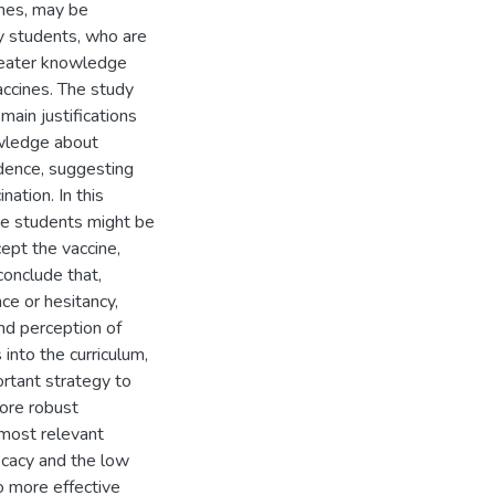
ines, may be
gy students, who are
reater knowledge
vaccines. The study
main justifications
owledge about
idence, suggesting
nation. In this
the students might be
ept the vaccine,
onclude that,
ce or hesitancy,
and perception of
into the curriculum,
ortant strategy to
more robust
 most relevant
icacy and the low
o more effective