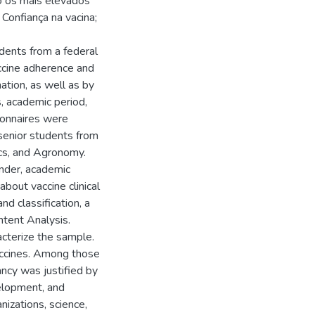
o os mais elevados
 Confiança na vacina;
dents from a federal
ccine adherence and
ation, as well as by
s, academic period,
tionnaires were
 senior students from
cs, and Agronomy.
ender, academic
bout vaccine clinical
and classification, a
ntent Analysis.
acterize the sample.
ccines. Among those
ancy was justified by
velopment, and
nizations, science,