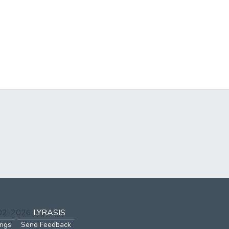
002-2026
LYRASIS
ings
Send Feedback