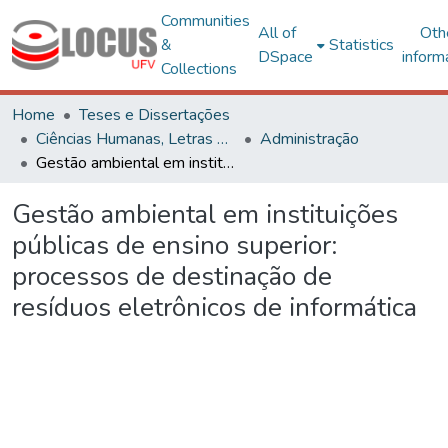
Communities
All of
Oth
&
Statistics
DSpace
inform
Collections
Home
Teses e Dissertações
Ciências Humanas, Letras e Artes
Administração
Gestão ambiental em instituições públicas de ensino superior: processos de destinação de resíduos eletrônicos de informática
Gestão ambiental em instituições
públicas de ensino superior:
processos de destinação de
resíduos eletrônicos de informática