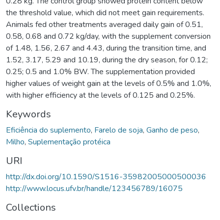
0.28 kg. The control group showed protein content below
the threshold value, which did not meet gain requirements.
Animals fed other treatments averaged daily gain of 0.51,
0.58, 0.68 and 0.72 kg/day, with the supplement conversion
of 1.48, 1.56, 2.67 and 4.43, during the transition time, and
1.52, 3.17, 5.29 and 10.19, during the dry season, for 0.12;
0.25; 0.5 and 1.0% BW. The supplementation provided
higher values of weight gain at the levels of 0.5% and 1.0%,
with higher efficiency at the levels of 0.125 and 0.25%.
Keywords
Eficiência do suplemento
,
Farelo de soja
,
Ganho de peso
,
Milho
,
Suplementação protéica
URI
http://dx.doi.org/10.1590/S1516-35982005000500036
http://www.locus.ufv.br/handle/123456789/16075
Collections