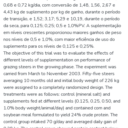
0,68 e 0,72 kg/dia, com conversão de 1,48, 1,56, 2,67 e
4,43 kg de suplemento por kg de ganho, durante o período
de transição, e 1,52; 3,17; 5,29 e 10,19, durante o período
da seca, para 0,125; 0,25; 0,5 e 1,0%PV. A suplementação
em níveis crescentes proporcionou maiores ganhos de peso
nos níveis de 0,5 e 1,0%, com maior eficiência de uso do
suplemento para os níveis de 0,125 e 0,25%.
The objective of this trial was to evaluate the effects of
different levels of supplementation on performance of
grazing steers in the growing phase. The experiment was
carried from March to November 2003. Fifty-five steers
averaging 10 months old and initial body weight of 226 kg
were assigned to a completely randomized design. The
treatments were as follows: control (mineral salt) and
supplements fed at different levels (0.125, 0.25, 0.50, and
1.0% body weight/animal/day) and contained corn and
soybean meal formulated to yield 24% crude protein. The
control group intaked 70 g/day and averaged daily gain of