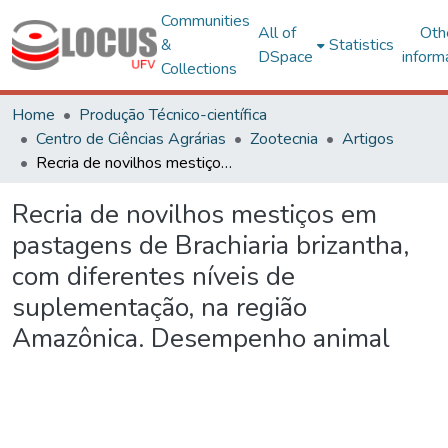
Communities
All of
Oth
&
Statistics
DSpace
inform
Collections
Home
Produção Técnico-científica
Centro de Ciências Agrárias
Zootecnia
Artigos
Recria de novilhos mestiços em pastagens de Brachiaria brizantha, com diferentes níveis de suplementação, na região Amazônica. Desempenho animal
Recria de novilhos mestiços em
pastagens de Brachiaria brizantha,
com diferentes níveis de
suplementação, na região
Amazônica. Desempenho animal