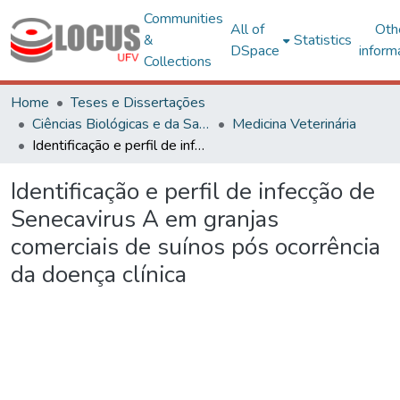
Communities
All of
Oth
&
Statistics
DSpace
inform
Collections
Home
Teses e Dissertações
Ciências Biológicas e da Saúde
Medicina Veterinária
Identificação e perfil de infecção de Senecavirus A em granjas comerciais de suínos pós ocorrência da doença clínica
Identificação e perfil de infecção de
Senecavirus A em granjas
comerciais de suínos pós ocorrência
da doença clínica