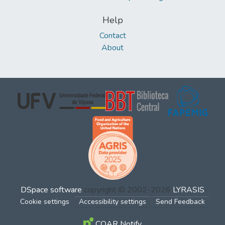
Help
Contact
About
DSpace software
copyright © 2002-2026
LYRASIS
Cookie settings
Accessibility settings
Send Feedback
COAR Notify