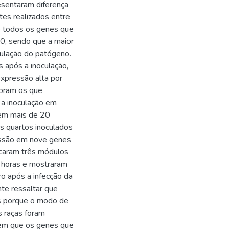
sentaram diferença
tes realizados entre
e todos os genes que
 0, sendo que a maior
ulação do patógeno.
 após a inoculação,
pressão alta por
foram os que
a inoculação em
 em mais de 20
s quartos inoculados
essão em nove genes
icaram três módulos
4 horas e mostraram
o após a infecção da
nte ressaltar que
s porque o modo de
s raças foram
rem que os genes que