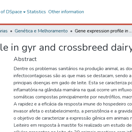
l of DSpace
Statistics
Other information
rias
Genética e Melhoramento
Gene expression profile in gyr and crossbreed dairy cows 
le in gyr and crossbreed dair
Abstract
Dentre os problemas sanitários na produção animal, as d
infectocontagiosas são as que mais se destacam, sendo 
principais doenças em gado de leite. Esta se caracteriza 
inflamatória na glândula mamária na qual ocorre um influxo
somáticas compostas principalmente por neutrófilos, macró
A rapidez e a eficácia da resposta imune do hospedeiro c
invasor afeta o estabelecimento, a persistência e a gravi
o objetivo de caracterizar a expressão gênica em animais 
Leiteiro em resposta à mastite foi realizado um estudo d