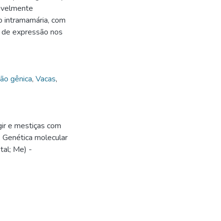
sivelmente
 intramamária, com
a de expressão nos
são gênica
,
Vacas
,
ir e mestiças com
; Genética molecular
tal; Me) -