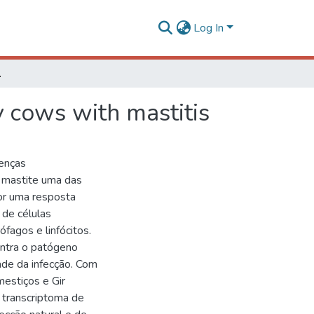
Log In
with mastitis
y cows with mastitis
oenças
a mastite uma das
por uma resposta
 de células
fagos e linfócitos.
ontra o patógeno
dade da infecção. Com
mestiços e Gir
e transcriptoma de