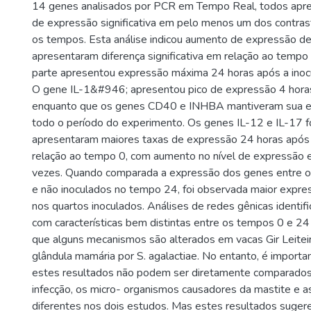
14 genes analisados por PCR em Tempo Real, todos apre
de expressão significativa em pelo menos um dos contras
os tempos. Esta análise indicou aumento de expressão d
apresentaram diferença significativa em relação ao tempo
parte apresentou expressão máxima 24 horas após a inoc
O gene IL-1&#946; apresentou pico de expressão 4 horas
enquanto que os genes CD40 e INHBA mantiveram sua ex
todo o período do experimento. Os genes IL-12 e IL-17 
apresentaram maiores taxas de expressão 24 horas após 
relação ao tempo 0, com aumento no nível de expressão
vezes. Quando comparada a expressão dos genes entre o
e não inoculados no tempo 24, foi observada maior expr
nos quartos inoculados. Análises de redes gênicas identif
com características bem distintas entre os tempos 0 e 2
que alguns mecanismos são alterados em vacas Gir Leiteir
glândula mamária por S. agalactiae. No entanto, é importa
estes resultados não podem ser diretamente comparado
infecção, os micro- organismos causadores da mastite e a
diferentes nos dois estudos. Mas estes resultados suge