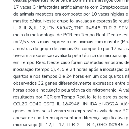
células presentes no leite de 20 animais mestiços com inf
17 vacas Gir infectadas artificialmente com Streptococcus
de animais mestiços era composto por 10 vacas hígidas 
mastite clínica. Neste grupo foi avaliada a expressão relat
IL-6, IL-8, IL-12, IFN-&#947;, TNF- &#945;, TLR-2, SE
meio da metodologia de PCR em Tempo Real. Dentre est
foi 2,5 vezes mais expresso nos animais com mastite (P < 
amostras do grupo de animais Gir, composto por 17 vacas
tiveram a expressão avaliada pela técnica de microarranjo
em Tempo Real. Neste caso foram coletadas amostras de 
inoculação (tempo 0), 4, 9 e 24 horas após a inoculação 
quartos e nos tempos 0 e 24 horas em um dos quartos nã
observados 32 genes diferencialmente expressos entre 
horas após a inoculação pela técnica de microarranjo. A va
resultados por PCR em Tempo Real foi feita para os gen
CCL20, CD40, CSF2, IL-1&#946;, INHBA e NOS2A. Além
genes, outros seis tiveram sua expressão avaliada por 
apesar de não terem apresentado diferença significativa p
microarranjo (IL-12, IL-17, TLR-2, TLR-4, GRO-&#945; 