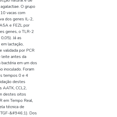
ecção natural e de
 agalactiae. O grupo
e 10 vacas com
iva dos genes IL-2,
MA5A e FEZL por
es genes, o TLR-2
0,05). Já as
 em lactação,
 e validada por PCR
leite antes da
da bactéria em um dos
o inoculado. Foram
os tempos 0 e 4
lidação destes
es AATK, CCL2,
 destes oitos
PCR em Tempo Real,
ela técnica de
e TGF-&#946;1). Dos