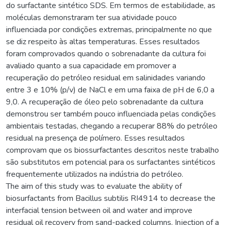
do surfactante sintético SDS. Em termos de estabilidade, as
moléculas demonstraram ter sua atividade pouco
influenciada por condições extremas, principalmente no que
se diz respeito às altas temperaturas. Esses resultados
foram comprovados quando o sobrenadante da cultura foi
avaliado quanto a sua capacidade em promover a
recuperação do petróleo residual em salinidades variando
entre 3 e 10% (p/v) de NaCl e em uma faixa de pH de 6,0 a
9,0. A recuperação de óleo pelo sobrenadante da cultura
demonstrou ser também pouco influenciada pelas condições
ambientais testadas, chegando a recuperar 88% do petróleo
residual na presença de polímero. Esses resultados
comprovam que os biossurfactantes descritos neste trabalho
são substitutos em potencial para os surfactantes sintéticos
frequentemente utilizados na indústria do petróleo.
The aim of this study was to evaluate the ability of
biosurfactants from Bacillus subtilis RI4914 to decrease the
interfacial tension between oil and water and improve
residual oil recovery from sand-packed columns. Injection of a