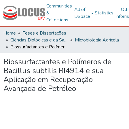
Communities
All of
Oth
&
Statistics
DSpace
inform
Collections
Home
Teses e Dissertações
Ciências Biológicas e da Saúde
Microbiologia Agrícola
Biossurfactantes e Polímeros de Bacillus subtilis RI4914 e sua Aplicação em Recuperação Avançada de Petróleo
Biossurfactantes e Polímeros de
Bacillus subtilis RI4914 e sua
Aplicação em Recuperação
Avançada de Petróleo