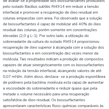
de avaliar-se a propriedade dos biossurfactantes produzidos
pelo isolado Bacillus subtilis RI4914 em reduzir a tensão
interfacial e promover a recuperação de óleo residual em
colunas empacotas com areia. Foi observado que a solução
de biossurfactantes é capaz de mobilizar até 40% do óleo
residual das colunas, porém somente em concentrações
elevadas (2,0 g L-1). Por outro lado, a utilização do
sobrenadante da cultura do isolado RI4914 proporcionou
recuperação de óleo superior à alcançada com a solução dos
biossurfactantes e em concentração dez vezes menor da
molécula. Tais resultados indicam a produção de compostos
capazes de atuar sinergisticamente com os biossurfactantes
na redução da tensão interfacial, alcançando valores de até
0,07 mN/m. Além disso, destaca- se a produção espontânea
de polímero pela bactéria, molécula esta capaz de aumentar
a viscosidade do sobrenadante e reduzir quase que pela
metade o volume necessário para uma recuperação
satisfatória de óleo residual. Os biossurfactantes
apresentaram características físico-químicas comparáveis às