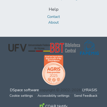
Help
Contact
About
DSpace software
copyright © 2002-2026
LYRASIS
Cookie settings
Accessibility settings
Send Feedback
COAR Notify