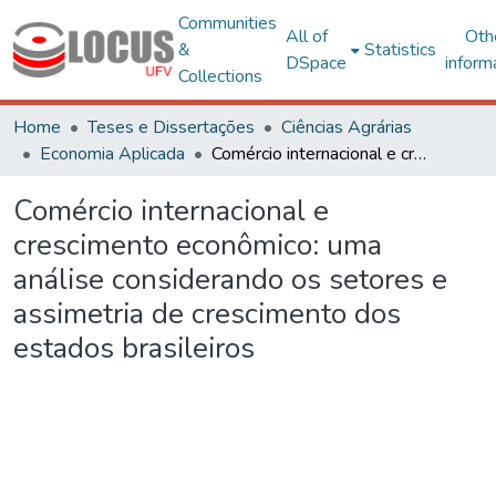
Communities
All of
Oth
&
Statistics
DSpace
inform
Collections
Home
Teses e Dissertações
Ciências Agrárias
Economia Aplicada
Comércio internacional e crescimento econômico: uma análise considerando os setores e assimetria de crescimento dos estados brasileiros
Comércio internacional e
crescimento econômico: uma
análise considerando os setores e
assimetria de crescimento dos
estados brasileiros