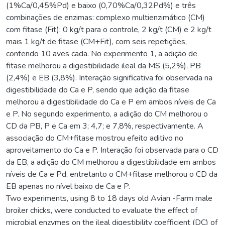
(1%Ca/0,45%Pd) e baixo (0,70%Ca/0,32Pd%) e três
combinações de enzimas: complexo multienzimático (CM)
com fitase (Fit): 0 kg/t para o controle, 2 kg/t (CM) e 2 kg/t
mais 1 kg/t de fitase (CM+Fit), com seis repetições,
contendo 10 aves cada. No experimento 1, a adição de
fitase melhorou a digestibilidade ileal da MS (5,2%), PB
(2,4%) e EB (3,8%). Interação significativa foi observada na
digestibilidade do Ca e P, sendo que adição da fitase
melhorou a digestibilidade do Ca e P em ambos níveis de Ca
e P. No segundo experimento, a adição do CM melhorou o
CD da PB, P e Ca em 3; 4,7; e 7,8%, respectivamente. A
associação do CM+fitase mostrou efeito aditivo no
aproveitamento do Ca e P. Interação foi observada para o CD
da EB, a adição do CM melhorou a digestibilidade em ambos
níveis de Ca e Pd, entretanto o CM+fitase melhorou o CD da
EB apenas no nível baixo de Ca e P.
Two experiments, using 8 to 18 days old Avian -Farm male
broiler chicks, were conducted to evaluate the effect of
microbial enzymes on the ileal digestibility coefficient (DC) of