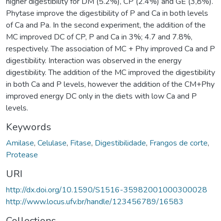
higher digestibility for DM (5.2%), CP (2.4%) and GE (3,8%).
Phytase improve the digestibility of P and Ca in both levels
of Ca and Pa. In the second experiment, the addition of the
MC improved DC of CP, P and Ca in 3%; 4.7 and 7.8%,
respectively. The association of MC + Phy improved Ca and P
digestibility. Interaction was observed in the energy
digestibility. The addition of the MC improved the digestibility
in both Ca and P levels, however the addition of the CM+Phy
improved energy DC only in the diets with low Ca and P
levels.
Keywords
Amilase
,
Celulase
,
Fitase
,
Digestibilidade
,
Frangos de corte
,
Protease
URI
http://dx.doi.org/10.1590/S1516-35982001000300028
http://www.locus.ufv.br/handle/123456789/16583
Collections