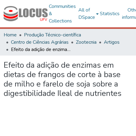
Communities
All of
Oth
&
Statistics
DSpace
inform
Collections
Home
Produção Técnico-científica
Centro de Ciências Agrárias
Zootecnia
Artigos
Efeito da adição de enzimas em dietas de frangos de corte à base de milho e farelo de soja sobre a digestibilidade Ileal de nutrientes
Efeito da adição de enzimas em
dietas de frangos de corte à base
de milho e farelo de soja sobre a
digestibilidade Ileal de nutrientes