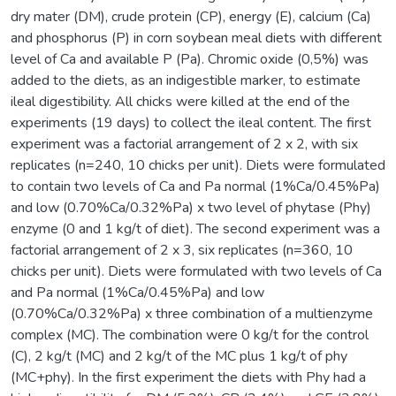
dry mater (DM), crude protein (CP), energy (E), calcium (Ca)
and phosphorus (P) in corn soybean meal diets with different
level of Ca and available P (Pa). Chromic oxide (0,5%) was
added to the diets, as an indigestible marker, to estimate
ileal digestibility. All chicks were killed at the end of the
experiments (19 days) to collect the ileal content. The first
experiment was a factorial arrangement of 2 x 2, with six
replicates (n=240, 10 chicks per unit). Diets were formulated
to contain two levels of Ca and Pa normal (1%Ca/0.45%Pa)
and low (0.70%Ca/0.32%Pa) x two level of phytase (Phy)
enzyme (0 and 1 kg/t of diet). The second experiment was a
factorial arrangement of 2 x 3, six replicates (n=360, 10
chicks per unit). Diets were formulated with two levels of Ca
and Pa normal (1%Ca/0.45%Pa) and low
(0.70%Ca/0.32%Pa) x three combination of a multienzyme
complex (MC). The combination were 0 kg/t for the control
(C), 2 kg/t (MC) and 2 kg/t of the MC plus 1 kg/t of phy
(MC+phy). In the first experiment the diets with Phy had a