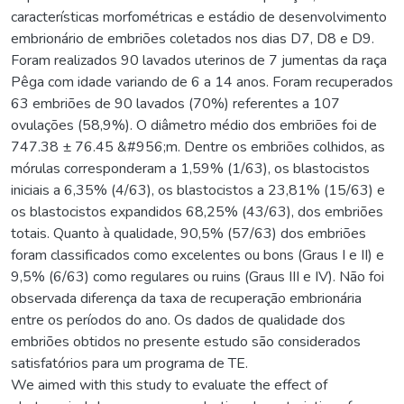
características morfométricas e estádio de desenvolvimento
embrionário de embriões coletados nos dias D7, D8 e D9.
Foram realizados 90 lavados uterinos de 7 jumentas da raça
Pêga com idade variando de 6 a 14 anos. Foram recuperados
63 embriões de 90 lavados (70%) referentes a 107
ovulações (58,9%). O diâmetro médio dos embriões foi de
747.38 ± 76.45 &#956;m. Dentre os embriões colhidos, as
mórulas corresponderam a 1,59% (1/63), os blastocistos
iniciais a 6,35% (4/63), os blastocistos a 23,81% (15/63) e
os blastocistos expandidos 68,25% (43/63), dos embriões
totais. Quanto à qualidade, 90,5% (57/63) dos embriões
foram classificados como excelentes ou bons (Graus I e II) e
9,5% (6/63) como regulares ou ruins (Graus III e IV). Não foi
observada diferença da taxa de recuperação embrionária
entre os períodos do ano. Os dados de qualidade dos
embriões obtidos no presente estudo são considerados
satisfatórios para um programa de TE.
We aimed with this study to evaluate the effect of