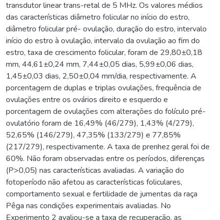
transdutor linear trans-retal de 5 MHz. Os valores médios
das características diâmetro folicular no início do estro,
diâmetro folicular pré- ovulação, duração do estro, intervalo
início do estro à ovulação, intervalo da ovulação ao fim do
estro, taxa de crescimento folicular, foram de 29,80±0,18
mm, 44,61±0,24 mm, 7,44±0,05 dias, 5,99±0,06 dias,
1,45±0,03 dias, 2,50±0,04 mm/dia, respectivamente. A
porcentagem de duplas e triplas ovulações, frequência de
ovulações entre os ovários direito e esquerdo e
porcentagem de ovulações com alterações do folículo pré-
ovulatório foram de 16,49% (46/279), 1,43% (4/279),
52,65% (146/279), 47,35% (133/279) e 77,85%
(217/279), respectivamente. A taxa de prenhez geral foi de
60%. Não foram observadas entre os períodos, diferenças
(P>0,05) nas características avaliadas. A variação do
fotoperíodo não afetou as características foliculares,
comportamento sexual e fertilidade de jumentas da raça
Pêga nas condições experimentais avaliadas. No
Experimento 2 avaliou-se a taxa de recuperação, as