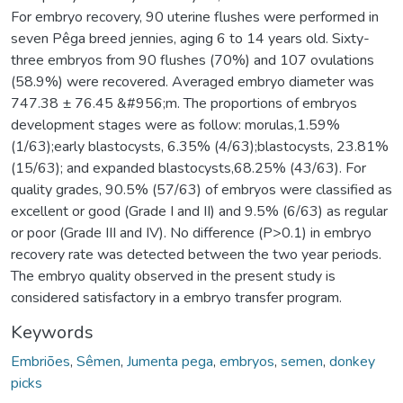
For embryo recovery, 90 uterine flushes were performed in
seven Pêga breed jennies, aging 6 to 14 years old. Sixty-
three embryos from 90 flushes (70%) and 107 ovulations
(58.9%) were recovered. Averaged embryo diameter was
747.38 ± 76.45 &#956;m. The proportions of embryos
development stages were as follow: morulas,1.59%
(1/63);early blastocysts, 6.35% (4/63);blastocysts, 23.81%
(15/63); and expanded blastocysts,68.25% (43/63). For
quality grades, 90.5% (57/63) of embryos were classified as
excellent or good (Grade I and II) and 9.5% (6/63) as regular
or poor (Grade III and IV). No difference (P>0.1) in embryo
recovery rate was detected between the two year periods.
The embryo quality observed in the present study is
considered satisfactory in a embryo transfer program.
Keywords
Embriões
,
Sêmen
,
Jumenta pega
,
embryos
,
semen
,
donkey
picks