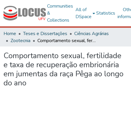
Communities
All of
Oth
&
Statistics
DSpace
inform
Collections
Home
Teses e Dissertações
Ciências Agrárias
Zootecnia
Comportamento sexual, fertilidade e taxa de recuperação embrionária em jumentas da raça Pêga ao longo do ano
Comportamento sexual, fertilidade
e taxa de recuperação embrionária
em jumentas da raça Pêga ao longo
do ano