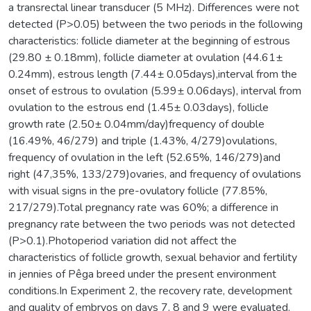
a transrectal linear transducer (5 MHz). Differences were not
detected (P>0.05) between the two periods in the following
characteristics: follicle diameter at the beginning of estrous
(29.80 ± 0.18mm), follicle diameter at ovulation (44.61±
0.24mm), estrous length (7.44± 0.05days),interval from the
onset of estrous to ovulation (5.99± 0.06days), interval from
ovulation to the estrous end (1.45± 0.03days), follicle
growth rate (2.50± 0.04mm/day)frequency of double
(16.49%, 46/279) and triple (1.43%, 4/279)ovulations,
frequency of ovulation in the left (52.65%, 146/279)and
right (47,35%, 133/279)ovaries, and frequency of ovulations
with visual signs in the pre-ovulatory follicle (77.85%,
217/279).Total pregnancy rate was 60%; a difference in
pregnancy rate between the two periods was not detected
(P>0.1).Photoperiod variation did not affect the
characteristics of follicle growth, sexual behavior and fertility
in jennies of Pêga breed under the present environment
conditions.In Experiment 2, the recovery rate, development
and quality of embryos on days 7, 8 and 9 were evaluated.