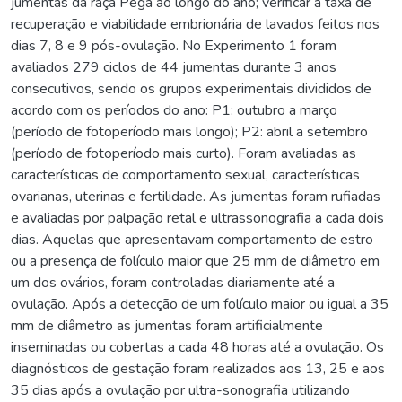
jumentas da raça Pêga ao longo do ano; verificar a taxa de
recuperação e viabilidade embrionária de lavados feitos nos
dias 7, 8 e 9 pós-ovulação. No Experimento 1 foram
avaliados 279 ciclos de 44 jumentas durante 3 anos
consecutivos, sendo os grupos experimentais divididos de
acordo com os períodos do ano: P1: outubro a março
(período de fotoperíodo mais longo); P2: abril a setembro
(período de fotoperíodo mais curto). Foram avaliadas as
características de comportamento sexual, características
ovarianas, uterinas e fertilidade. As jumentas foram rufiadas
e avaliadas por palpação retal e ultrassonografia a cada dois
dias. Aquelas que apresentavam comportamento de estro
ou a presença de folículo maior que 25 mm de diâmetro em
um dos ovários, foram controladas diariamente até a
ovulação. Após a detecção de um folículo maior ou igual a 35
mm de diâmetro as jumentas foram artificialmente
inseminadas ou cobertas a cada 48 horas até a ovulação. Os
diagnósticos de gestação foram realizados aos 13, 25 e aos
35 dias após a ovulação por ultra-sonografia utilizando