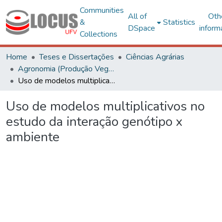
Communities
All of
Oth
&
Statistics
DSpace
inform
Collections
Home
Teses e Dissertações
Ciências Agrárias
Agronomia (Produção Vegetal) - CRP
Uso de modelos multiplicativos no estudo da interação genótipo x ambiente
Uso de modelos multiplicativos no
estudo da interação genótipo x
ambiente