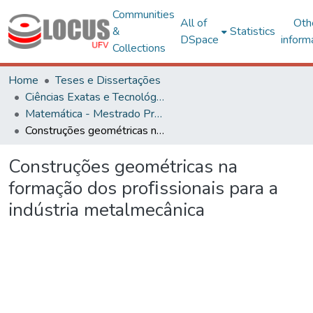
Communities
All of
Oth
&
Statistics
DSpace
inform
Collections
Home
Teses e Dissertações
Ciências Exatas e Tecnológicas
Matemática - Mestrado Profissional
Construções geométricas na formação dos proﬁssionais para a indústria metalmecânica
Construções geométricas na
formação dos proﬁssionais para a
indústria metalmecânica