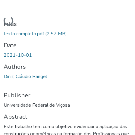
Loading...
Files
texto completo.pdf
(2.57 MB)
Date
2021-10-01
Authors
Diniz, Cláudio Rangel
Publisher
Universidade Federal de Viçosa
Abstract
Este trabalho tem como objetivo evidenciar a aplicação das
construções geométricas na formação dos Proﬁssionais que