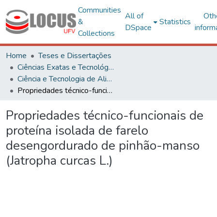
Communities
All of
Oth
&
Statistics
DSpace
inform
Collections
Home
Teses e Dissertações
Ciências Exatas e Tecnológicas
Ciência e Tecnologia de Alimentos
Propriedades técnico-funcionais de proteína isolada de farelo desengordurado de pinhão-manso (Jatropha curcas L.)
Propriedades técnico-funcionais de
proteína isolada de farelo
desengordurado de pinhão-manso
(Jatropha curcas L.)