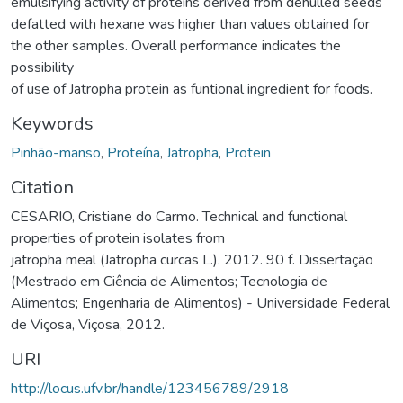
emulsifying activity of proteins derived from dehulled seeds
defatted with hexane was higher than values obtained for
the other samples. Overall performance indicates the
possibility
of use of Jatropha protein as funtional ingredient for foods.
Keywords
Pinhão-manso
,
Proteína
,
Jatropha
,
Protein
Citation
CESARIO, Cristiane do Carmo. Technical and functional
properties of protein isolates from
jatropha meal (Jatropha curcas L.). 2012. 90 f. Dissertação
(Mestrado em Ciência de Alimentos; Tecnologia de
Alimentos; Engenharia de Alimentos) - Universidade Federal
de Viçosa, Viçosa, 2012.
URI
http://locus.ufv.br/handle/123456789/2918