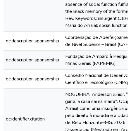
absence of social function fulfill
the Black memory of the former 
Rey. Keywords: insurgent Citizen
Maria do Arraial; social function 
Coordenação de Aperfeiçoamen
dc.description.sponsorship
de Nível Superior – Brasil (CAP
Fundação de Amparo à Pesquis
dc.description.sponsorship
Minas Gerais (FAPEMIG)
Conselho Nacional de Desenvol
dc.description.sponsorship
Científico e Tecnológico (CNPq)
NOGUEIRA, Anderson Júnior. “C
garra, a casa sai na marra”: Ocu
Arraial como uma insurgência ur
pelo direito à moradia e à cidade
dc.identifier.citation
de Belo Horizonte–MG. 2026. 1
Dissertação (Mestrado em Arqui