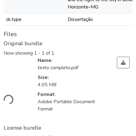
Horizonte–MG
dc.type
Dissertação
Files
Original bundle
Now showing
1 - 1 of 1
Name:
texto completo.pdf
Size:
4.05 MB
Loading...
Format:
Adobe Portable Document
Format
License bundle