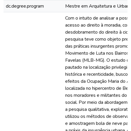
dc.degree.program
Mestre em Arquitetura e Urban
Com o intuito de analisar a possi
acesso ao direito à moradia, co
desdobramento do direito à cida
pesquisa teve como objeto prec
das práticas insurgentes promov
Movimento de Luta nos Bairros, 
Favelas (MLB-MG). O estudo de 
pautado na localização privilegia
histórica e recenticidade, buscou
efeitos da Ocupação Maria do Arr
localizada no hipercentro de Bel
nos moradores e militantes do
social. Por meio da abordagem int
a pesquisa qualitativa, exploratór
utilizou os métodos de observad
e amostragem bola de neve par
a práxis da insurgência urbana, c