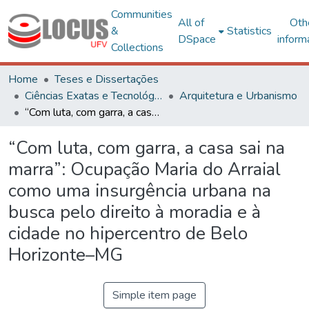
Communities
All of
Oth
&
Statistics
DSpace
inform
Collections
Home
Teses e Dissertações
Ciências Exatas e Tecnológicas
Arquitetura e Urbanismo
“Com luta, com garra, a casa sai na marra”: Ocupação Maria do Arraial como uma insurgência urbana na busca pelo direito à moradia e à cidade no hipercentro de Belo Horizonte–MG
“Com luta, com garra, a casa sai na
marra”: Ocupação Maria do Arraial
como uma insurgência urbana na
busca pelo direito à moradia e à
cidade no hipercentro de Belo
Horizonte–MG
Simple item page