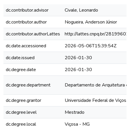
dc.contributor.advisor
Civale, Leonardo
dc.contributor.author
Nogueira, Anderson Júnior
dc.contributor.authorLattes
http://lattes.cnpq.br/281996
dc.date.accessioned
2026-05-06T15:39:54Z
dc.date.issued
2026-01-30
dc.degree.date
2026-01-30
dc.degree.department
Departamento de Arquitetura e
dc.degree.grantor
Universidade Federal de Viçosa
dc.degree.level
Mestrado
dc.degree.local
Viçosa - MG