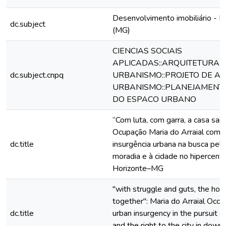
Desenvolvimento imobiliário - B
dc.subject
(MG)
CIENCIAS SOCIAIS
APLICADAS::ARQUITETURA 
dc.subject.cnpq
URBANISMO::PROJETO DE AR
URBANISMO::PLANEJAMENTO
DO ESPACO URBANO
“Com luta, com garra, a casa sai 
Ocupação Maria do Arraial com
dc.title
insurgência urbana na busca pelo 
moradia e à cidade no hipercent
Horizonte–MG
"with struggle and guts, the ho
together": Maria do Arraial Occu
dc.title
urban insurgency in the pursuit o
and the right to the city in dow