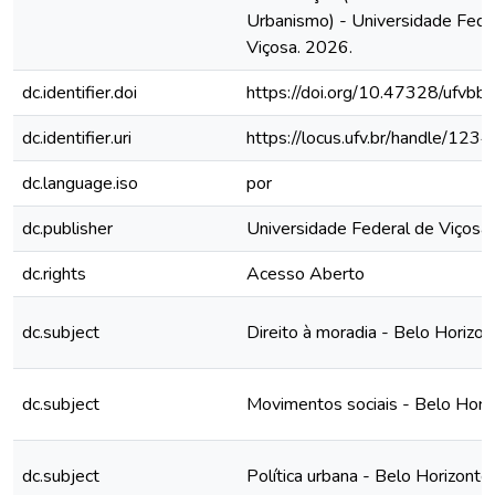
Urbanismo) - Universidade Feder
Viçosa. 2026.
dc.identifier.doi
https://doi.org/10.47328/ufvbb
dc.identifier.uri
https://locus.ufv.br/handle/1
dc.language.iso
por
dc.publisher
Universidade Federal de Viçosa
dc.rights
Acesso Aberto
dc.subject
Direito à moradia - Belo Horizo
dc.subject
Movimentos sociais - Belo Hori
dc.subject
Política urbana - Belo Horizonte