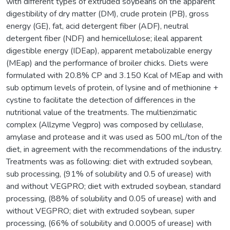
with different types of extruded soybeans on the apparent
digestibility of dry matter (DM), crude protein (PB), gross
energy (GE), fat, acid detergent fiber (ADF), neutral
detergent fiber (NDF) and hemicellulose; ileal apparent
digestible energy (IDEap), apparent metabolizable energy
(MEap) and the performance of broiler chicks. Diets were
formulated with 20.8% CP and 3.150 Kcal of MEap and with
sub optimum levels of protein, of lysine and of methionine +
cystine to facilitate the detection of differences in the
nutritional value of the treatments. The multienzimatic
complex (Allzyme Vegpro) was composed by cellulase,
amylase and protease and it was used as 500 mL/ton of the
diet, in agreement with the recommendations of the industry.
Treatments was as following: diet with extruded soybean,
sub processing, (91% of solubility and 0.5 of urease) with
and without VEGPRO; diet with extruded soybean, standard
processing, (88% of solubility and 0.05 of urease) with and
without VEGPRO; diet with extruded soybean, super
processing, (66% of solubility and 0.0005 of urease) with