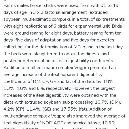
Farms males broiler chicks were used, from with 01 to 19
days of age, in 3 x 2 factorial arrangement (extruded
soybean, multienzimatic complex), in a total of six treatments
with eight replications of 6 birds for experimental unit. Birds
were ground rearing for eight days, battery rearing form ten
days (five days of adaptation and five days for excretes
collection) for the determination of MEap and in the last day
the birds were slaughtered to obtain the digesta and
posterior determination of ileal digestibility coefficients.
Addition of multienzimatic complex Vegpro promoted an
average increase of the ileal apparent digestibility
coefficients of DM, CP, GE and fat of the diets by 4.8%,
1.3%, 4.8% and 6%, respectively. However, the largest
increases of the ileal digestibility were obtained with the
diets with extruded soybean, sub processing, 10.7% (DM),
4.2% (CP), 11.4%, (GE) and 17.55% (fat). Addition of
multienzimatic complex Vegpro also improved the average of
ileal digestibility of NDF, ADF and hemicellulose, 10.60;