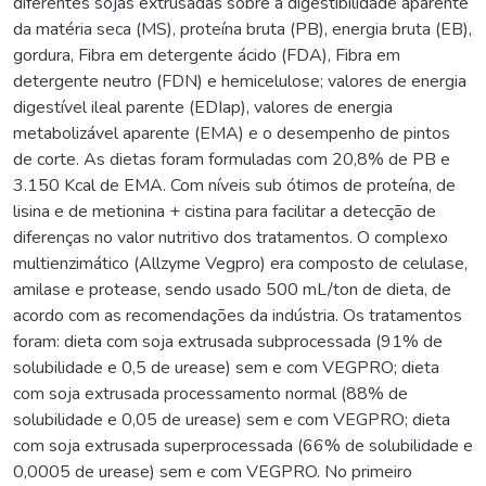
diferentes sojas extrusadas sobre a digestibilidade aparente
da matéria seca (MS), proteína bruta (PB), energia bruta (EB),
gordura, Fibra em detergente ácido (FDA), Fibra em
detergente neutro (FDN) e hemicelulose; valores de energia
digestível ileal parente (EDIap), valores de energia
metabolizável aparente (EMA) e o desempenho de pintos
de corte. As dietas foram formuladas com 20,8% de PB e
3.150 Kcal de EMA. Com níveis sub ótimos de proteína, de
lisina e de metionina + cistina para facilitar a detecção de
diferenças no valor nutritivo dos tratamentos. O complexo
multienzimático (Allzyme Vegpro) era composto de celulase,
amilase e protease, sendo usado 500 mL/ton de dieta, de
acordo com as recomendações da indústria. Os tratamentos
foram: dieta com soja extrusada subprocessada (91% de
solubilidade e 0,5 de urease) sem e com VEGPRO; dieta
com soja extrusada processamento normal (88% de
solubilidade e 0,05 de urease) sem e com VEGPRO; dieta
com soja extrusada superprocessada (66% de solubilidade e
0,0005 de urease) sem e com VEGPRO. No primeiro