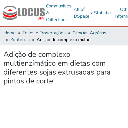
Communities
All of
Oth
&
Statistics
DSpace
inform
Collections
Home
Teses e Dissertações
Ciências Agrárias
Zootecnia
Adição de complexo multienzimático em dietas com diferentes sojas extrusadas para pintos de corte
Adição de complexo
multienzimático em dietas com
diferentes sojas extrusadas para
pintos de corte