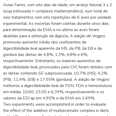
Avian Farms, com oito dias de idade, em arranjo fatorial 3 x 2
(soja extrusada × complexo multienzimático), num total de
seis tratamentos com oito repetições de 6 aves por unidade
experimental. As excretas foram coletas durante cinco dias
para determinação da EMA e no ultimo as aves foram
abatidas para a obtenção da digesta. A adição de Vegpro
promoveu aumento médio dos coeficientes de
digestibilidade ileal aparente da MS, da PB, da EB e da
gordura das dietas de 4,8%, 1,3%, 4,8% e 6%,
respectivamente. Entretanto, os maiores aumentos da
digestibilidade ileal, provocados pelo CM, foram obtidos com
as dietas contendo SE subprocessada, 10,7% (MS), 4,2%
(PB), 11,4%, (EB) e 17,55% (gordura). A adição de Vegpro
melhorou a digestibilidade ileal do FDN, FDA e hemicelulose
em média, 10,60; 23,05 e 6,39%, respectivamente e os
valores da EDI ap em 4,95% e da EMA em 2,69%.
Two experiments were accomplished in order to evaluate
the effect of the addition of multienzimatic complex in diets