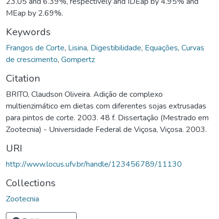
23.05 and 6.39%, respectively and IDEap by 4.95% and
MEap by 2.69%.
Keywords
Frangos de Corte
,
Lisina
,
Digestibilidade
,
Equações
,
Curvas
de crescimento
,
Gompertz
Citation
BRITO, Claudson Oliveira. Adição de complexo
multienzimático em dietas com diferentes sojas extrusadas
para pintos de corte. 2003. 48 f. Dissertação (Mestrado em
Zootecnia) - Universidade Federal de Viçosa, Viçosa. 2003.
URI
http://www.locus.ufv.br/handle/123456789/11130
Collections
Zootecnia