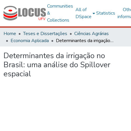
Communities
All of
Oth
&
Statistics
DSpace
inform
Collections
Home
Teses e Dissertações
Ciências Agrárias
Economia Aplicada
Determinantes da irrigação no Brasil: uma análise do Spillover espacial
Determinantes da irrigação no
Brasil: uma análise do Spillover
espacial