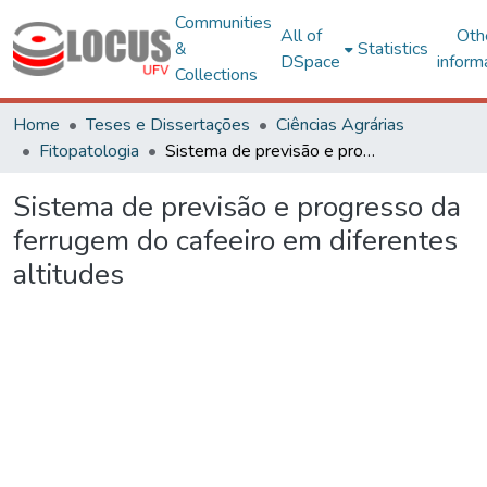
Communities
All of
Oth
&
Statistics
DSpace
inform
Collections
Home
Teses e Dissertações
Ciências Agrárias
Fitopatologia
Sistema de previsão e progresso da ferrugem do cafeeiro em diferentes altitudes
Sistema de previsão e progresso da
ferrugem do cafeeiro em diferentes
altitudes