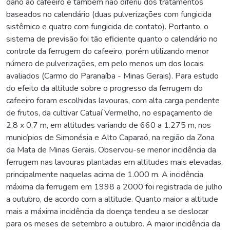
dano ao cafeeiro e também não diferiu dos tratamentos
baseados no calendário (duas pulverizações com fungicida
sistêmico e quatro com fungicida de contato). Portanto, o
sistema de previsão foi tão eficiente quanto o calendário no
controle da ferrugem do cafeeiro, porém utilizando menor
número de pulverizações, em pelo menos um dos locais
avaliados (Carmo do Paranaíba - Minas Gerais). Para estudo
do efeito da altitude sobre o progresso da ferrugem do
cafeeiro foram escolhidas lavouras, com alta carga pendente
de frutos, da cultivar Catuaí Vermelho, no espaçamento de
2,8 x 0,7 m, em altitudes variando de 660 a 1.275 m, nos
municípios de Simonésia e Alto Caparaó, na região da Zona
da Mata de Minas Gerais. Observou-se menor incidência da
ferrugem nas lavouras plantadas em altitudes mais elevadas,
principalmente naquelas acima de 1.000 m. A incidência
máxima da ferrugem em 1998 a 2000 foi registrada de julho
a outubro, de acordo com a altitude. Quanto maior a altitude
mais a máxima incidência da doença tendeu a se deslocar
para os meses de setembro a outubro. A maior incidência da