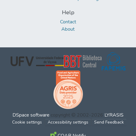
Help
Contact
About
DSpace software
copyright © 2002-2026
LYRASIS
Cookie settings
Accessibility settings
Send Feedback
COAR Notify