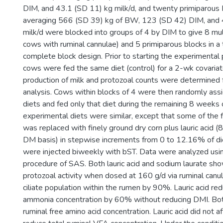
DIM, and 43.1 (SD 11) kg milk/d, and twenty primiparous
averaging 566 (SD 39) kg of BW, 123 (SD 42) DIM, and 
milk/d were blocked into groups of 4 by DIM to give 8 mul
cows with ruminal cannulae) and 5 primiparous blocks in a 
complete block design. Prior to starting the experimental ph
cows were fed the same diet (control) for a 2-wk covaria
production of milk and protozoal counts were determined fo
analysis. Cows within blocks of 4 were then randomly ass
diets and fed only that diet during the remaining 8 weeks 
experimental diets were similar, except that some of the f
was replaced with finely ground dry corn plus lauric acid
DM basis) in stepwise increments from 0 to 12.16% of d
were injected biweekly with bST. Data were analyzed usi
procedure of SAS. Both lauric acid and sodium laurate sho
protozoal activity when dosed at 160 g/d via ruminal canul
ciliate population within the rumen by 90%. Lauric acid re
ammonia concentration by 60% without reducing DMI. Bo
ruminal free amino acid concentration. Lauric acid did not a