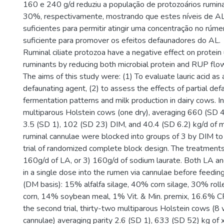
160 e 240 g/d reduziu a população de protozoários rumin
30%, respectivamente, mostrando que estes níveis de AL
suficientes para permitir atingir uma concentração no rúm
suficiente para promover os efeitos defaunadores do AL.
Ruminal ciliate protozoa have a negative effect on protein ut
ruminants by reducing both microbial protein and RUP flo
The aims of this study were: (1) To evaluate lauric acid as a
defaunating agent, (2) to assess the effects of partial def
fermentation patterns and milk production in dairy cows. In th
multiparous Holstein cows (one dry), averaging 660 (SD 4
3.5 (SD 1), 102 (SD 23) DIM, and 40.4 (SD 6.2) kg/d of mi
ruminal cannulae were blocked into groups of 3 by DIM to 
trial of randomized complete block design. The treatments
160g/d of LA, or 3) 160g/d of sodium laurate. Both LA 
in a single dose into the rumen via cannulae before feedi
(DM basis): 15% alfalfa silage, 40% corn silage, 30% roll
corn, 14% soybean meal, 1% Vit. & Min. premix, 16.6% 
the second trial, thirty-two multiparous Holstein cows (8 
cannulae) averaging parity 2.6 (SD 1), 633 (SD 52) kg o