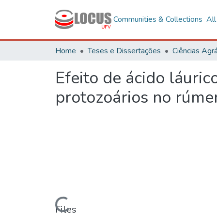
Communities & Collections
Al
Home
Teses e Dissertações
Ciências Agrá
Efeito de ácido láuri
protozoários no rúme
Loading...
Files