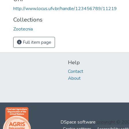
http://www.locus.ufv.br/handle/123456789/11219
Collections
Zootecnia
Full item page
Help
Contact
About
DSpace software
copyright © 2
Cookie settings
Accessibility sett