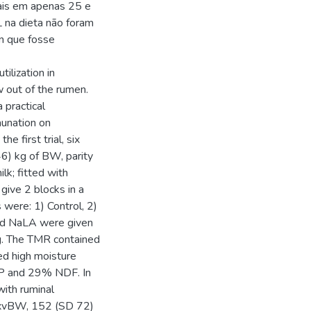
ais em apenas 25 e
 na dieta não foram
en que fosse
ilization in
w out of the rumen.
 practical
aunation on
e first trial, six
6) kg of BW, parity
lk; fitted with
give 2 blocks in a
 were: 1) Control, 2)
and NaLA were given
ng. The TMR contained
ed high moisture
CP and 29% NDF. In
with ruminal
f xvBW, 152 (SD 72)