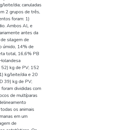
/leite/dia; canuladas
em 2 grupos de três,
ntos foram: 1)
ódio. Ambos AL e
iariamente antes da
 de silagem de
ho úmido, 14% de
ieta total, 16,6% PB
 Holandesa
D 52) kg de PV; 152
) kg/leite/dia e 20
D 39) kg de PV;
a foram divididas com
ocos de multíparas
 delineamento
 todas os animais
semanas em um
ntagem de