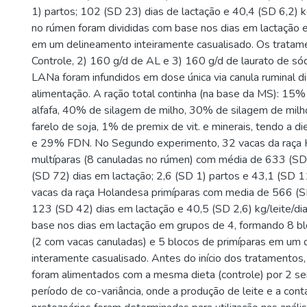
1) partos; 102 (SD 23) dias de lactação e 40,4 (SD 6,2) kg
no rúmen foram divididas com base nos dias em lactação 
em um delineamento inteiramente casualisado. Os tratame
Controle, 2) 160 g/d de AL e 3) 160 g/d de laurato de s
LANa foram infundidos em dose única via canula ruminal d
alimentação. A ração total continha (na base da MS): 15%
alfafa, 40% de silagem de milho, 30% de silagem de mil
farelo de soja, 1% de premix de vit. e minerais, tendo a d
e 29% FDN. No Segundo experimento, 32 vacas da raça
multíparas (8 canuladas no rúmen) com média de 633 (S
(SD 72) dias em lactação; 2,6 (SD 1) partos e 43,1 (SD 11
vacas da raça Holandesa primíparas com media de 566 (S
123 (SD 42) dias em lactação e 40,5 (SD 2,6) kg/leite/di
base nos dias em lactação em grupos de 4, formando 8 bl
(2 com vacas canuladas) e 5 blocos de primíparas em um
interamente casualisado. Antes do início dos tratamentos,
foram alimentados com a mesma dieta (controle) por 2 
período de co-variância, onde a produção de leite e a co