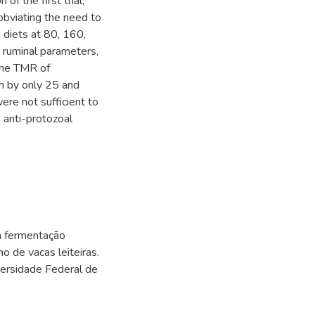
of the first trial,
obviating the need to
e diets at 80, 160,
, ruminal parameters,
 the TMR of
on by only 25 and
ere not sufficient to
 anti-protozoal
 a fermentação
 de vacas leiteiras.
versidade Federal de