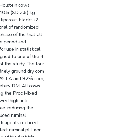
 Holstein cows
40.5 (SD 2.6) kg
tiparous blocks (2
trial of randomized
ase of the trial, all
te period and
r use in statistical
igned to one of the 4
of the study. The four
inely ground dry corn
 (8% LA and 92% corn,
ietary DM. All cows
ng the Proc Mixed
wed high anti-
ae, reducing the
duced ruminal
th agents reduced
ffect ruminal pH, nor