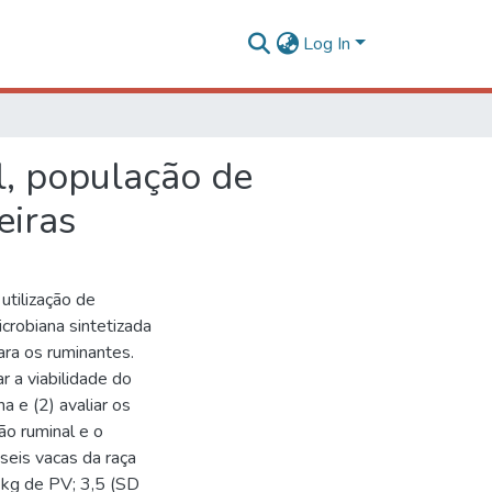
Log In
l, população de
eiras
utilização de
crobiana sintetizada
ra os ruminantes.
r a viabilidade do
 e (2) avaliar os
ão ruminal e o
seis vacas da raça
kg de PV; 3,5 (SD