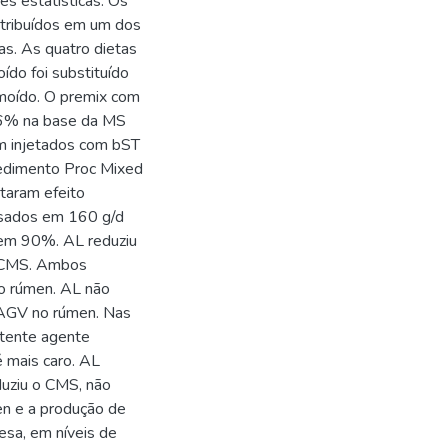
es estatísticas. Os
stribuídos em um dos
s. As quatro dietas
do foi substituído
moído. O premix com
,16% na base da MS
am injetados com bST
cedimento Proc Mixed
taram efeito
dosados em 160 g/d
s em 90%. AL reduziu
o CMS. Ambos
no rúmen. AL não
e AGV no rúmen. Nas
otente agente
é mais caro. AL
duziu o CMS, não
en e a produção de
esa, em níveis de