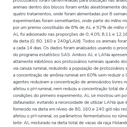
protozoários foram determinadas para utilização nas anális
animais dentro dos blocos foram então aleatóriamente di
quatro tratamentos, onde foram alimentadas por 8 semana
experimentais foram semelhantes, onde parte do milho moí
por um premix constituído de 8% de AL e 92% de milho 
AL foi adicionado nas proporções de 0; 4,05; 8,11 e 12
da dieta (0, 80, 160 e 240g/LA/d). Todos os animais for
a cada 14 dias. Os dados foram analisados usando o pro
do programa estatístico SAS. Ambos AL e LANa apresen
altamente inibitórios aos protozoários ruminais quando 
via canula ruminal, reduzindo a população de protozoário
a concentração de amônia ruminal em 60% sem reduzir 
agentes reduziram a concentração de aminoácidos livres 
afetou o pH ruminal, nem reduziu a concentração total d
condições do primeiro experimento, AL se mostrou um p
dafaunador, evitando a necessidade de utilizar LANa que 
fornecido na dieta em níveis de 80, 160 e 240 g/d não re
afetou o pH ruminal, os parâmetros fermentativos no rúm
leite. AL misturado na dieta total de vacas da raça Holand