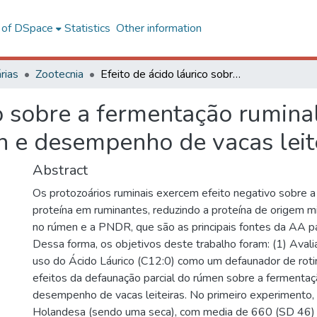
l of DSpace
Statistics
Other information
rias
Zootecnia
Efeito de ácido láurico sobre a fermentação ruminal, população de protozoários no rúmen e desempenho de vacas leiteiras
co sobre a fermentação rumina
n e desempenho de vacas leit
Abstract
Os protozoários ruminais exercem efeito negativo sobre a 
proteína em ruminantes, reduzindo a proteína de origem mi
no rúmen e a PNDR, que são as principais fontes da AA pa
Dessa forma, os objetivos deste trabalho foram: (1) Avalia
uso do Ácido Láurico (C12:0) como um defaunador de rotina
efeitos da defaunação parcial do rúmen sobre a fermentaç
desempenho de vacas leiteiras. No primeiro experimento, 
Holandesa (sendo uma seca), com media de 660 (SD 46) 