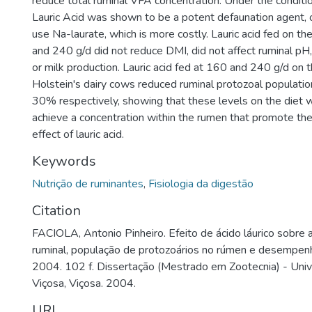
reduce total ruminal VFA concentration. Under the condition 
Lauric Acid was shown to be a potent defaunation agent, 
use Na-laurate, which is more costly. Lauric acid fed on th
and 240 g/d did not reduce DMI, did not affect ruminal pH
or milk production. Lauric acid fed at 160 and 240 g/d on
Holstein's dairy cows reduced ruminal protozoal populati
30% respectively, showing that these levels on the diet w
achieve a concentration within the rumen that promote the
effect of lauric acid.
Keywords
Nutrição de ruminantes
,
Fisiologia da digestão
Citation
FACIOLA, Antonio Pinheiro. Efeito de ácido láurico sobre
ruminal, população de protozoários no rúmen e desempenho
2004. 102 f. Dissertação (Mestrado em Zootecnia) - Uni
Viçosa, Viçosa. 2004.
URI