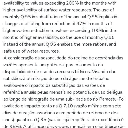
availability to values exceeding 200% in the months with
higher availability of surface water resources. The use of
monthly Q 95 in substitution of the annual Q 95 implies in
changes oscillating from reduction of 37% in months of
higher water restriction to values exceeding 100% in the
months of higher availability, so the use of monthly Q 95
instead of the annual Q 95 enables the more rational and
safe use of water resources.
A consideração da sazonalidade do regime de ocorrência das
vazões apresenta um potencial para o aumento da
disponibilidade de uso dos recursos hídricos. Visando dar
subsídios à otimização do uso da água, neste trabalho
avaliou-se o impacto da substituição das vazões de
referência anuais pelas mensais no potencial de uso de água
ao longo da hidrografia de uma sub- bacia do rio Paracatu. Foi
avaliado o impacto tanto na Q 7,10 (vazão mínima com sete
dias de duração associada a um período de retorno de dez
anos) quanto na Q 95 (vazão cuja frequência de excedência é
de 95%). A utilização das vazões mensais em substituição às