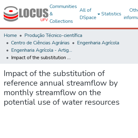
Communities
All of
Oth
&
Statistics
DSpace
inform
Collections
Home
Produção Técnico-científica
Centro de Ciências Agrárias
Engenharia Agrícola
Engenharia Agrícola - Artigos
Impact of the substitution of reference annual streamflow by monthly streamflow on the potential use of water resources
Impact of the substitution of
reference annual streamflow by
monthly streamflow on the
potential use of water resources