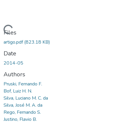
ading...
Files
artigo.pdf
(823.18 KB)
Date
2014-05
Authors
Pruski, Fernando F.
Bof, Luiz H. N.
Silva, Luciano M. C. da
Silva, José M. A. da
Rego, Fernando S.
Justino, Flavio B.