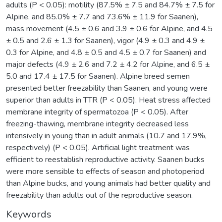
adults (P < 0.05): motility (87.5% ± 7.5 and 84.7% ± 7.5 for
Alpine, and 85.0% ± 7.7 and 73.6% ± 11.9 for Saanen),
mass movement (4.5 ± 0.6 and 3.9 ± 0.6 for Alpine, and 4.5
± 0.5 and 2.6 ± 1.3 for Saanen), vigor (4.9 ± 0.3 and 4.9 ±
0.3 for Alpine, and 4.8 ± 0.5 and 4.5 ± 0.7 for Saanen) and
major defects (4.9 ± 2.6 and 7.2 ± 4.2 for Alpine, and 6.5 ±
5.0 and 17.4 ± 17.5 for Saanen). Alpine breed semen
presented better freezability than Saanen, and young were
superior than adults in TTR (P < 0.05). Heat stress affected
membrane integrity of spermatozoa (P < 0.05). After
freezing-thawing, membrane integrity decreased less
intensively in young than in adult animals (10.7 and 17.9%,
respectively) (P < 0.05). Artificial light treatment was
efficient to reestablish reproductive activity. Saanen bucks
were more sensible to effects of season and photoperiod
than Alpine bucks, and young animals had better quality and
freezability than adults out of the reproductive season.
Keywords