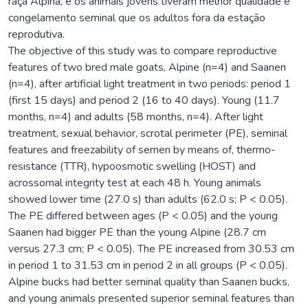
raça Alpina, e os animais jovens tiveram melhor qualidade e
congelamento seminal que os adultos fora da estação
reprodutiva.
The objective of this study was to compare reproductive
features of two bred male goats, Alpine (n=4) and Saanen
(n=4), after artificial light treatment in two periods: period 1
(first 15 days) and period 2 (16 to 40 days). Young (11.7
months, n=4) and adults (58 months, n=4). After light
treatment, sexual behavior, scrotal perimeter (PE), seminal
features and freezability of semen by means of, thermo-
resistance (TTR), hypoosmotic swelling (HOST) and
acrossomal integrity test at each 48 h. Young animals
showed lower time (27.0 s) than adults (62.0 s; P < 0.05).
The PE differed between ages (P < 0.05) and the young
Saanen had bigger PE than the young Alpine (28.7 cm
versus 27.3 cm; P < 0.05). The PE increased from 30.53 cm
in period 1 to 31.53 cm in period 2 in all groups (P < 0.05).
Alpine bucks had better seminal quality than Saanen bucks,
and young animals presented superior seminal features than