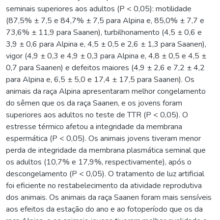
seminais superiores aos adultos (P < 0,05): motilidade
(87,5% ± 7,5 e 84,7% ± 7,5 para Alpina e, 85,0% ± 7,7 e
73,6% ± 11,9 para Saanen), turbilhonamento (4,5 ± 0,6 e
3,9 ± 0,6 para Alpina e, 4,5 ± 0,5 e 2,6 ± 1,3 para Saanen),
vigor (4,9 ± 0,3 e 4,9 ± 0,3 para Alpina e, 4,8 ± 0,5 e 4,5 ±
0,7 para Saanen) e defeitos maiores (4,9 ± 2,6 e 7,2 ± 4,2
para Alpina e, 6,5 ± 5,0 e 17,4 ± 17,5 para Saanen). Os
animais da raça Alpina apresentaram melhor congelamento
do sêmen que os da raça Saanen, e os jovens foram
superiores aos adultos no teste de TTR (P < 0,05). O
estresse térmico afetou a integridade da membrana
espermática (P < 0,05). Os animais jovens tiveram menor
perda de integridade da membrana plasmática seminal que
os adultos (10,7% e 17,9%, respectivamente), após o
descongelamento (P < 0,05). O tratamento de luz artificial
foi eficiente no restabelecimento da atividade reprodutiva
dos animais. Os animais da raça Saanen foram mais sensíveis
aos efeitos da estação do ano e ao fotoperíodo que os da