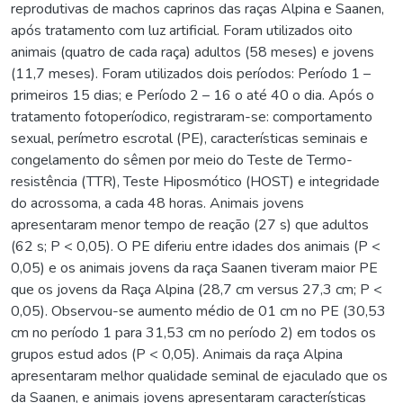
reprodutivas de machos caprinos das raças Alpina e Saanen,
após tratamento com luz artificial. Foram utilizados oito
animais (quatro de cada raça) adultos (58 meses) e jovens
(11,7 meses). Foram utilizados dois períodos: Período 1 –
primeiros 15 dias; e Período 2 – 16 o até 40 o dia. Após o
tratamento fotoperíodico, registraram-se: comportamento
sexual, perímetro escrotal (PE), características seminais e
congelamento do sêmen por meio do Teste de Termo-
resistência (TTR), Teste Hiposmótico (HOST) e integridade
do acrossoma, a cada 48 horas. Animais jovens
apresentaram menor tempo de reação (27 s) que adultos
(62 s; P < 0,05). O PE diferiu entre idades dos animais (P <
0,05) e os animais jovens da raça Saanen tiveram maior PE
que os jovens da Raça Alpina (28,7 cm versus 27,3 cm; P <
0,05). Observou-se aumento médio de 01 cm no PE (30,53
cm no período 1 para 31,53 cm no período 2) em todos os
grupos estud ados (P < 0,05). Animais da raça Alpina
apresentaram melhor qualidade seminal de ejaculado que os
da Saanen, e animais jovens apresentaram características