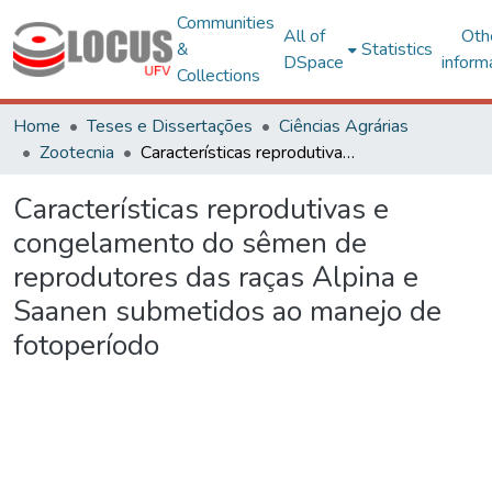
Communities
All of
Oth
&
Statistics
DSpace
inform
Collections
Home
Teses e Dissertações
Ciências Agrárias
Zootecnia
Características reprodutivas e congelamento do sêmen de reprodutores das raças Alpina e Saanen submetidos ao manejo de fotoperíodo
Características reprodutivas e
congelamento do sêmen de
reprodutores das raças Alpina e
Saanen submetidos ao manejo de
fotoperíodo